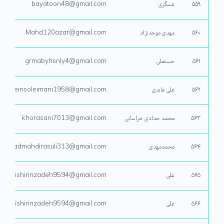
۵۵۹
عسگری
bayatoon48@gmail.com
۵۶۰
مهدی موحدنژاد
Mahd120azar@gmail.com
۵۶۱
حسنعلی
grmabyhsnly4@gmail.com
۵۶۲
علی عابدی
hoseinsoleimani1958@gmail.com
۵۶۳
محمد حدادی خراسانی
khorasani7013@gmail.com
۵۶۴
محمدمهدی
ammadmahdirasuli313@gmail.com
۵۶۵
علی
Alishirinzadeh9594@gmail.com
۵۶۶
علی
Alishirinzadeh9594@gmail.com