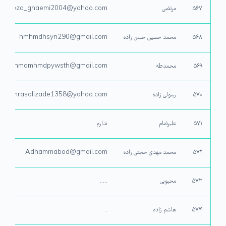
۵۶۷
مرتضی
morteza_ghaemi2004@yahoo.com
۵۶۸
محمد حسین حسن زاده
hmhmdhsyn290@gmail.com
۵۶۹
محمدطه
mhmdmhmdpywsth@gmail.com
۵۷۰
رسولی زاده
aryamrasolizade1358@yahoo.cam
۵۷۱
علیرضام
ندارم
۵۷۲
محمد مهدی حجتی زاده
Adhammabod@gmail.com
۵۷۳
محبوبی
.....
۵۷۴
هاشم زاده
..