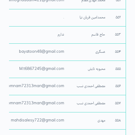
۵۵۱
محمد مهدی مقدم
Mahdimoghaddam421@gmail.com
۵۵۲
محمدامین قربان نیا
.
۵۵۳
حاج قاسم
ندارم
۵۵۴
عسگری
bayatoon48@gmail.com
۵۵۵
محبوبه تابش
M.t6867245@gmail.com
۵۵۶
مصطفی احمدی نسب
gomnam72313man@gmail.com
۵۵۷
مصطفی احمدی نسب
Gomnam72313man@gmail.com
۵۵۸
مهدی
mahdisalesy722@gmail.com