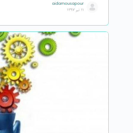
aidamousapour
۱۱ تیر ۱۳۹۷