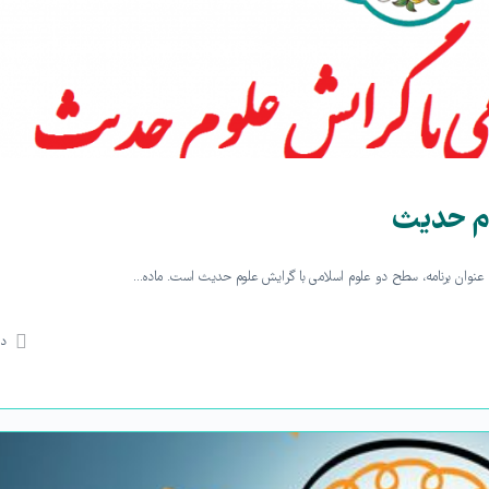
وم حدیث
دی