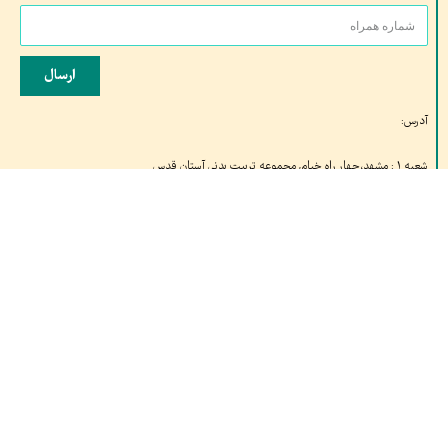
ارسال
آدرس:
شعبه ۱ : مشهد،چهار راه خیام, مجموعه تربیت بدنی آستان قدس
شعبه ۲: قم، خیابان کلهری، کلهری۲۳ مجتمع شهید کلهری، شتاب دهنده صدران
تلفن تماس: ۰۵۱۳۷۶۱۰۶۸۹