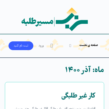
صفحه ی نخست
ورود
ثبت‌ نام کنید
ماه:
آذر ۱۴۰۰
کار غیر طلبگی
#یادداشت_روز-سیزدهم #در_باب_طلبگی #کار غیر طلبگی چند روز پیش