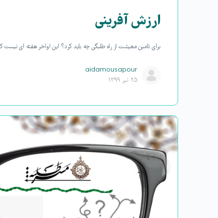
ارزش آفرینی
برای تامین معیشت از راه طلبگی چه باید کرد؟ این اواخر هفته ای نیست ک
aidamousapour
۲۵ تیر ۱۳۹۹