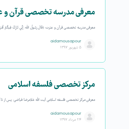
معرفی مدرسه تخصصی قرآن و ع
معرفی مدرسه تخصصی قرآن و عترت: (قَالَ رَسُولُ الله: إِنِّي تَارِكٌ فِيكُمْ أَمْرَيْنِ إِنْ أَخَ
aidamousapour
۵ شهریور ۱۳۹۷
مرکز تخصصی فلسفه اسلامی
معرفی مرکز تخصصی فلسفه اسلامی آيت الله غلامرضا فياضی: پس از تاک
aidamousapour
۲۴ مرداد ۱۳۹۷