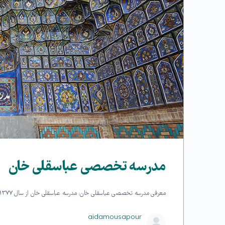
مدرسه تخصصی عباسقلی خان
معرفی مدرسه تخصصی عباسقلی خان: مدرسه عباسقلی خان از سال ۱۳۷۷ هجری قمری بنا شده است به همت واقف محترم جناب آقای عباسقلی خان شاملو،…
aidamousapour