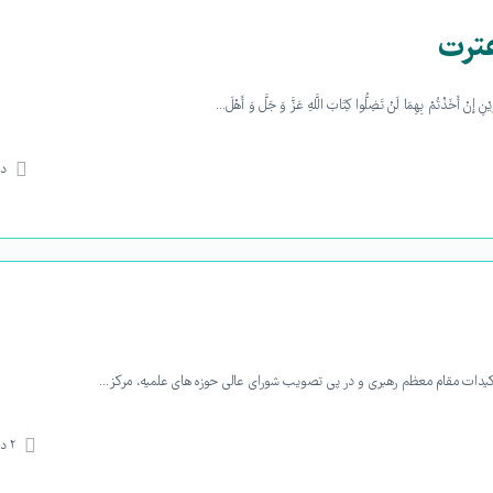
ترت
ذْتُمْ بِهِمَا لَنْ تَضِلُّوا كِتَابَ اللَّهِ عَزَّ وَ جَلَّ وَ أَهْلَ…
دی
یدات مقام معظم رهبری و در پی تصویب شورای عالی حوزه های علمیه، مرکز…
۲
دی