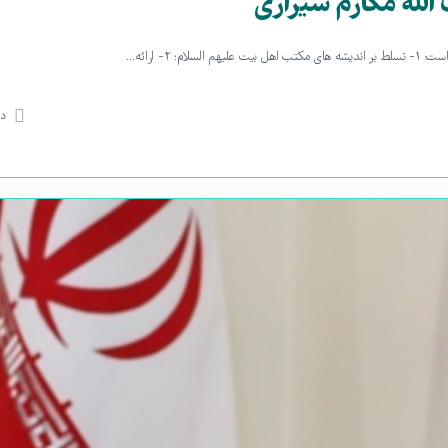
له مکارم شیرازی
۲- ارائه…
دی