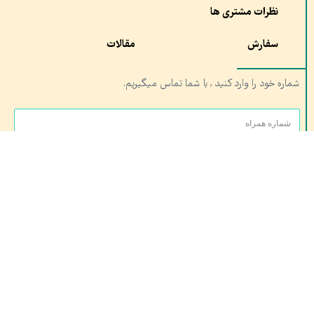
نظرات مشتری ها
سفارش
مقالات
شماره خود را وارد کنید , با شما تماس میگیریم.
ارسال
آدرس:
شعبه ۱ : مشهد،چهار راه خیام, مجموعه تربیت بدنی آستان قدس
شعبه ۲: قم، خیابان کلهری، کلهری۲۳ مجتمع شهید کلهری، شتاب دهنده صدران
تلفن تماس: ۰۵۱۳۷۶۱۰۶۸۹