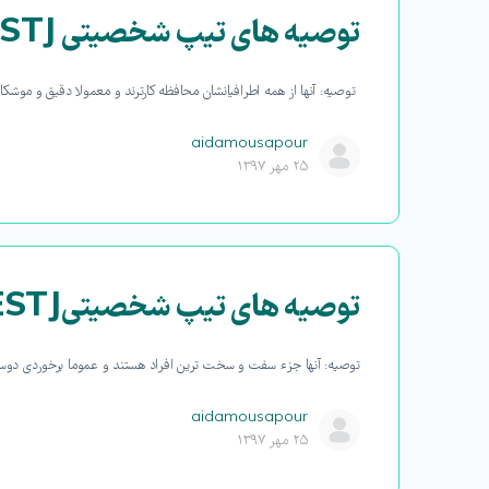
توصیه های تیپ شخصیتی ISTJ:
توصیه: آنها از همه اطرافیانشان محافظه کارترند و معمولا دقیق و موشکا
aidamousapour
۲۵ مهر ۱۳۹۷
توصیه های تیپ شخصیتیESTJ:
توصیه: آنها جزء سفت و سخت ترین افراد هستند و عموما برخوردی دوس
aidamousapour
۲۵ مهر ۱۳۹۷