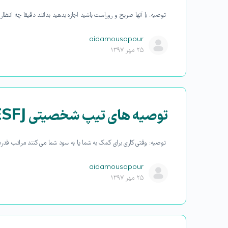
توصیه: با آنها صریح و روراست باشید اجازه بدهید بدانند دقیقا چه انتظار
aidamousapour
۲۵ مهر ۱۳۹۷
توصیه های تیپ شخصیتی ESFJ:
توصیه: وقتی کاری برای کمک به شما یا به سود شما می کنند مراتب قدردانی
aidamousapour
۲۵ مهر ۱۳۹۷