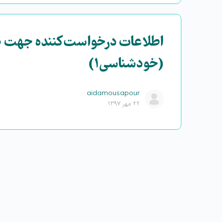
اطلاعات درخواست کننده جهت صد
(خودشناسی۱)
aidamousapour
۲۲ مهر ۱۳۹۷