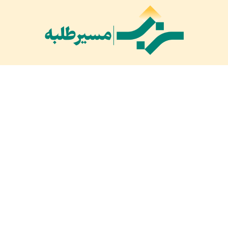
بازدیدهای امروز:
۶۷۸
بازدید دیروز:
۱,۲۷۲
کل بازدید ها:
۱,۶۸۵,۷۶۳
کل بازدیدکنند‌گان:
۶۵۹,۶۰۰
کل کاربرها:
۳۰,۴۷۷
تمام حقوق مادی و معنوی محفوظ است © ۲۰۲۱