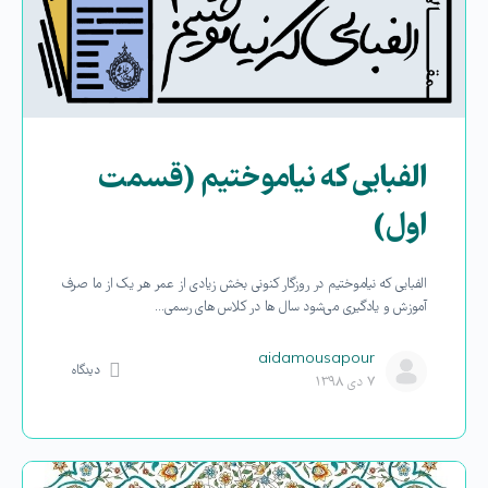
الفبایی که نیاموختیم (قسمت
اول)
الفبایی که نیاموختیم در روزگار کنونی بخش زیادی از عمر هر یک از ما صرف
آموزش و یادگیری می‌شود سال ها در کلاس های رسمی…
aidamousapour
دیدگاه
۷ دی ۱۳۹۸