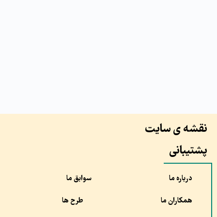
نقشه ی سایت
پشتیبانی
درباره ما
سوابق ما
همکاران ما
طرح ها