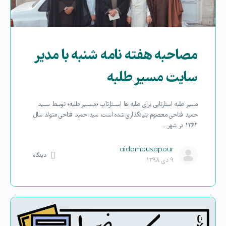
مصاحبه هفته نامه شنبه با مدیر
سایت مسیر طلبه
مسیر طلبه استارتاپی برای طلبه ها اســتارتاپ «مســیر طلبه» توسط ســید
حمید فتاحى معصوم بنیانگذارى شده است. سید حمید فتاحى متولد سال
۱۳۶۲ در شهر…
aidamousapour
دیدگاه
۹ دی ۱۳۹۸