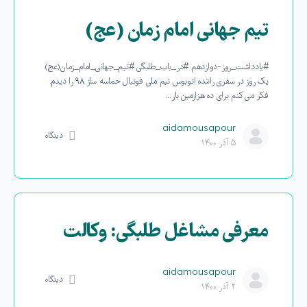
تیم جهانی امام زمان (عج)
#یادداشت_روز-دوازدهم #در_باب_طلبگی #تیم_جهانی_امام_زمان(عج)
یک روز در سفری راننده اتوبوس تیم ملی فوتبال حماسه ساز ۹۸ را دیدم.
فکر می کنم برای ده هزارمین بار…
aidamousapour
دیدگاه
۵ آذر ۱۴۰۰
معرفی مشاغل طلبگی: وکالت
aidamousapour
دیدگاه
۲ آذر ۱۴۰۰