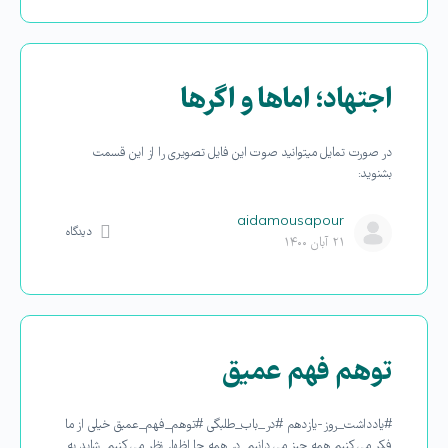
اجتهاد؛ اماها و اگرها
در صورت تمایل میتوانید صوت این فایل تصویری را از این قسمت
بشنوید:
aidamousapour
دیدگاه
۲۱ آبان ۱۴۰۰
توهم فهم عمیق
#یادداشت_روز-یازدهم #در_باب_طلبگی #توهم_فهم_عمیق خیلی از ما
فکر می کنیم همه چیز می دانیم. در همه جا اظهار نظر می کنیم. شاید به