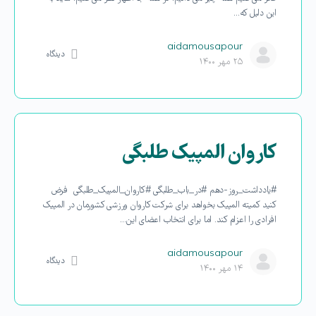
این دلیل که…
aidamousapour
دیدگاه
۲۵ مهر ۱۴۰۰
کاروان المپیک طلبگی
#یادداشت_روز-دهم #در_باب_طلبگی #کاروان_المپیک_طلبگی فرض
کنید کمیته المپیک بخواهد برای شرکت کاروان ورزشی کشورمان در المپیک
افرادی را اعزام کند. اما برای انتخاب اعضای این…
aidamousapour
دیدگاه
۱۴ مهر ۱۴۰۰