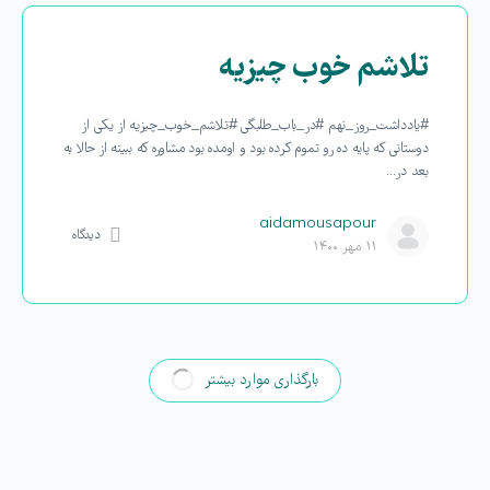
تلاشم خوب چیزیه
#یادداشت_روز_نهم #در_باب_طلبگی #تلاشم_خوب_چیزیه از یکی از
دوستانی که پایه ده رو تموم کرده بود و اومده بود مشاوره که ببینه از حالا به
بعد در…
aidamousapour
دیدگاه
۱۱ مهر ۱۴۰۰
بارگذاری موارد بیشتر