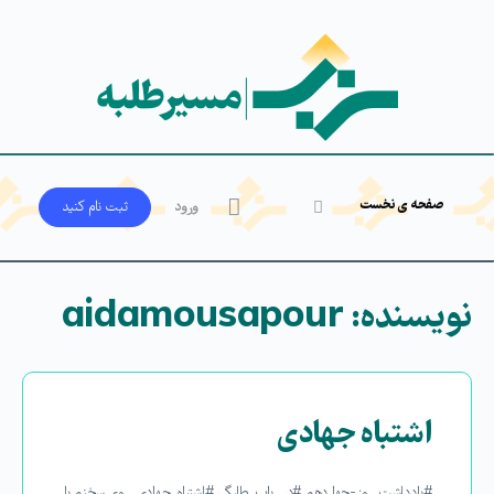
صفحه ی نخست
ورود
ثبت‌ نام کنید
نویسنده:
aidamousapour
اشتباه جهادی
#یادداشت_روز-چهاردهم #در_باب_طلبگی #اشتباه_جهادی روی سخنم با