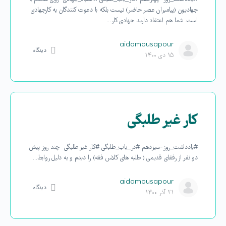
جهادیون (پیامبران عصر حاضر) نیست بلکه با دعوت کنندگان به کارجهادی
است. شما هم اعتقاد دارید جهادی کار…
aidamousapour
دیدگاه
۱۵ دی ۱۴۰۰
کار غیر طلبگی
#یادداشت_روز-سیزدهم #در_باب_طلبگی #کار غیر طلبگی چند روز پیش
دو نفر از رفقای قدیمی ( طلبه های کلاس فقه) را دیدم و به دلیل روابط…
aidamousapour
دیدگاه
۲۱ آذر ۱۴۰۰