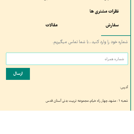
نظرات مشتری ها
سفارش
مقالات
شماره خود را وارد کنید , با شما تماس میگیریم.
ارسال
آدرس:
شعبه ۱ : مشهد،چهار راه خیام, مجموعه تربیت بدنی آستان قدس
شعبه ۲: قم، خیابان کلهری، کلهری۲۳ مجتمع شهید کلهری، شتاب دهنده صدران
تلفن تماس: ۰۵۱۳۷۶۱۰۶۸۹