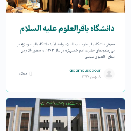
دانشگاه باقرالعلوم علیه السلام
معرفی دانشگاه باقرالعلوم علیه السلام: واحد اولّیۀ دانشگاه باقرالعلوم(ع) در
پی رهنمودهای حضرت امام خمینی(ره) در سال ۱۳۶۳، به منظور بالا بردن
سطح آگاهی­های سیاسی…
aidamousapour
دیدگاه
۸ بهمن ۱۳۹۷