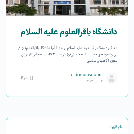
دانشگاه باقرالعلوم علیه السلام
معرفی دانشگاه باقرالعلوم علیه السلام: واحد اولّیۀ دانشگاه باقرالعلوم(ع) در
پی رهنمودهای حضرت امام خمینی(ره) در سال ۱۳۶۳، به منظور بالا بردن
سطح آگاهی­های سیاسی…
aidamousapour
دیدگاه
۳ مهر ۱۳۹۷
نام‌کاربری