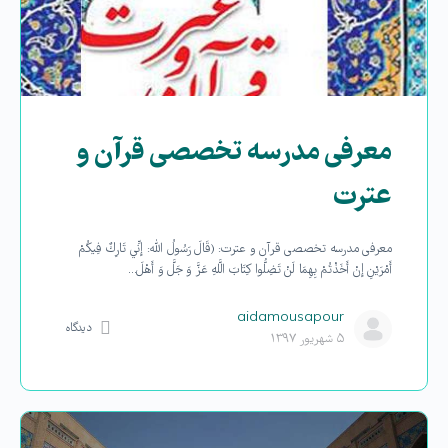
معرفی مدرسه تخصصی قرآن و
عترت
معرفی مدرسه تخصصی قرآن و عترت: (قَالَ رَسُولُ الله: إِنِّي تَارِكٌ فِيكُمْ
أَمْرَيْنِ إِنْ أَخَذْتُمْ بِهِمَا لَنْ تَضِلُّوا كِتَابَ اللَّهِ عَزَّ وَ جَلَّ وَ أَهْلَ…
aidamousapour
دیدگاه
۵ شهریور ۱۳۹۷