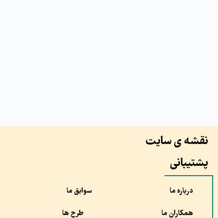
نقشه ی سایت
پشتیبانی
درباره ما
سوابق ما
همکاران ما
طرح ها