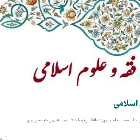
اسلامی
با امر مقام معظم رهبری(مد‌ظله‌العالی) و با هدف تربیت فقیهان متخصص برای…
دی