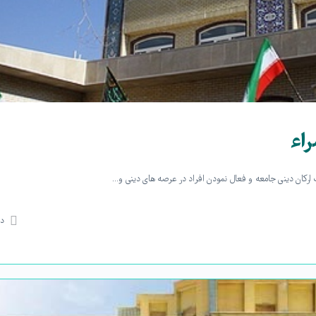
اء
دی