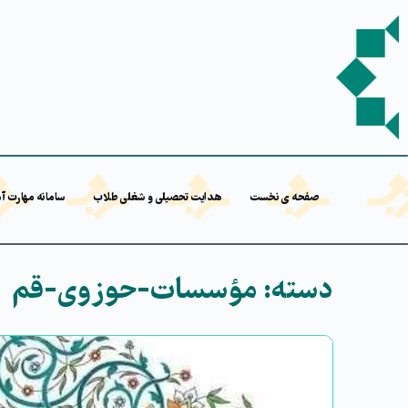
صفحه ی نخست
هدایت تحصیلی و شغلی طلاب
سامانه مهارت آ
دسته:
مؤسسات-حوزوی-قم