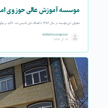
موسسه آموزش عالی حوزوی امام
معرفی: این مؤسسه در سال ۱۳۸۲ با اهداف ذیل تاسیس شد. تأکید بر نوآوری، نظریه ‌پردازی و تولید علم و توسعه دانش وحمایت مادی ومعنوی…
aidamousapour
۲۷ آذر ۱۳۹۷