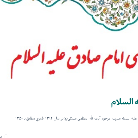
السلام
ه مرحوم آيت اللّه العظمى ميلانى(ره)در سال ۱۳۹۲ قمري مطابق با ۱۳۵۰…
دی