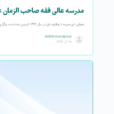
مدرسه عالی فقه صاحب الزمان ع
معرفی: این مدرسه با وظایف ذیل در سال ۱۳۹۲ تاسیس شده است: برگزاری دوره آموزشی اختصاصی سطوح عالی حوزه با توجه به اهداف بنیاد اجرای…
aidamousapour
۲۸ آذر ۱۳۹۷