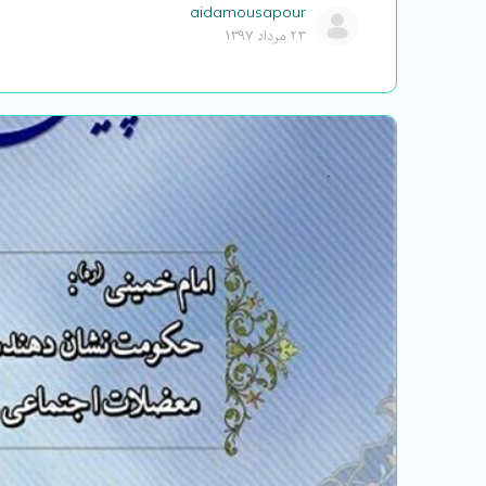
aidamousapour
۲۳ مرداد ۱۳۹۷