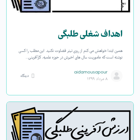
اهداف شغلی طلبگی
همین ابتدا خواهش می کنم از روی تیتر قضاوت نکنید. این مطلب را کسی
نوشته است که ماموریت سال های اخیرش در حوزه علمیه، کارآفرینی…
aidamousapour
دیدگاه
۸ مرداد ۱۳۹۹