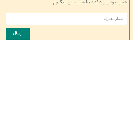
شماره خود را وارد کنید , با شما تماس میگیریم.
ارسال
آدرس:
شعبه ۱ : مشهد،چهار راه خیام, مجموعه تربیت بدنی آستان قدس
شعبه ۲: قم، خیابان کلهری، کلهری۲۳ مجتمع شهید کلهری، شتاب دهنده صدران
تلفن تماس: ۰۵۱۳۷۶۱۰۶۸۹