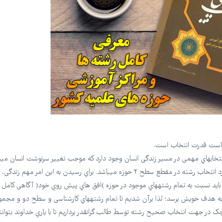
دهاست قدرت انتخاب است.
خابهاي مهمی در مسیر زندگی انسان وجود دارد که موجب تغییر سرنوشت انسان میش
یکی از مهمترین انتخابهایی که در مسیر زندگی یک طلبه وجود دارد انتخاب رشته در مقطع سطح ۲ حوزه میباشد. براي رسیدن به این امر مهم
حال باید نسبت به تمام رشتههاي موجود در حوزه )افق هاي پیش روي خود( آگاهی کامل 
تر به هدف خویش برسد؛ لذا برآن شدیم تا تمام رشتههاي کارشناسی و سطح دو و مجم
کوچک در جهت انتخاب صحیح رشته توسط طالب گرانقدر برداریم تا با یاري خداوند بتوانن