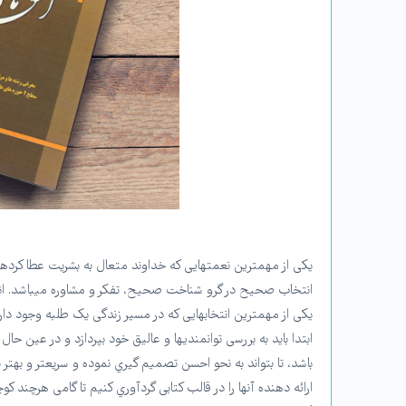
یکی از مهمترین نعمتهایی که خداوند متعال به بشریت عطا کر
انتخاب صحیح در گرو شناخت صحیح، تفکر و مشاوره میباشد. انت
ابتدا باید به بررسی توانمنديها و عالیق خود بپردازد و در عین 
باشد، تا بتواند به نحو احسن تصمیم گیري نموده و سریعتر و به
ارائه دهنده آنها را در قالب کتابی گردآوري کنیم تا گامی هرچند 