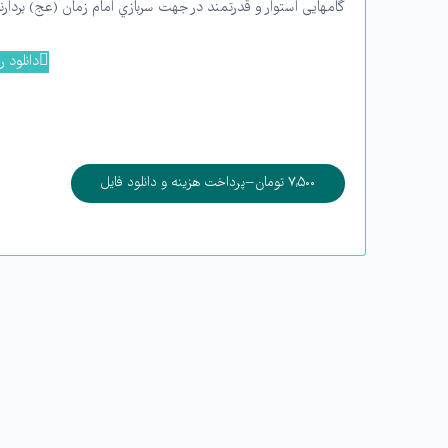
گامهایی استوار و قدرتمند در جهت سربازي امام زمان (عج) بردارند
دانلود 
۷,۵۰۰ تومان – پرداخت هزینه و دانلود فایل