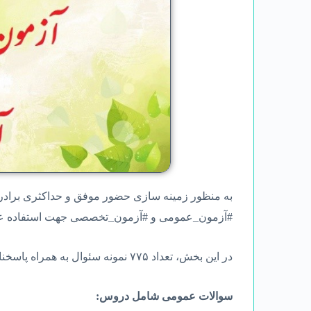
به منظور زمینه ‌سازی حضور موفق و حداكثری برادر
#آزمون_عمومی و #آزمون_تخصصی جهت استفاده عزيزا
در اين بخش، تعداد ۷۷۵ نمونه سئوال به همراه پاسخنامه که مربوط به سال های ۸۹ تا ۹۷ می باشد, وجود دارد.
سوالات عمومی شامل دروس: