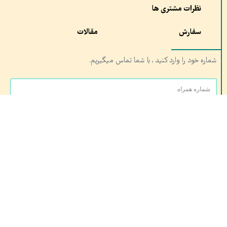
نظرات مشتری ها
سفارش
مقالات
شماره خود را وارد کنید , با شما تماس میگیریم.
ارسال
آدرس:
شعبه ۱ : مشهد،چهار راه خیام, مجموعه تربیت بدنی آستان قدس
شعبه ۲: قم، خیابان کلهری، کلهری۲۳ مجتمع شهید کلهری، شتاب دهنده صدران
تلفن تماس: ۰۵۱۳۷۶۱۰۶۸۹