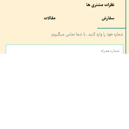
نظرات مشتری ها
سفارش
مقالات
شماره خود را وارد کنید , با شما تماس میگیریم.
ارسال
آدرس:
شعبه ۱ : مشهد،چهار راه خیام, مجموعه تربیت بدنی آستان قدس
شعبه ۲: قم، خیابان کلهری، کلهری۲۳ مجتمع شهید کلهری، شتاب دهنده صدران
تلفن تماس: ۰۵۱۳۷۶۱۰۶۸۹