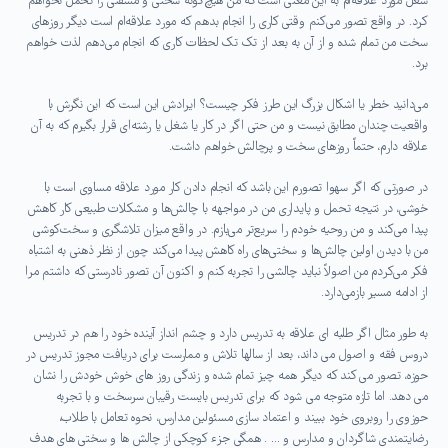
شغل مورد علاقه‌ام به این معنی است که من هیچ‌گونه سختی و مشقتی را تحمل نخواهم
کرد. در واقع تصور می‌کنم وقتی کاری را انجام بدهم که مورد علاقه‌ام است دیگر روزهای
سخت من تمام شده و از آن به بعد از تک تک لحظات کاری که انجام می‌دهم لذت خواهم
برد.
می‌دانید خطر یا اشکال بزرگ این طرز فکر چیست؟ ایرادش این است که این نگرش با
واقعیت چندان مطابق نیست و من حتی اگر در کار یا شغل یا رشته‌ای قرار بگیرم که به آن
علاقه‌ دارم، حتماً روزهای سخت و پرچالش خواهم داشت.
در صورتی که اگر سهوا تصورم این باشد که انجام دادن کار مورد علاقه مساوی است با
خوشی، در نتیجه تحمل و پایداری من در مواجهه با چالش‌ها و مشکلات طبیعی کار کاهش
پیدا می‌کند و من روحیه خودم را سریع‌تر می‌بازم. در واقع میزان تلاشگری و سخت‌کوشی
من با دیدن اولین چالش‌ها و سختی‌های راه کاهش پیدا می‌کند چون از نظر ذهنی به اشتباه
فکر می‌کردم من اصولاً نباید چالشی را تجربه کنم و اکنون آن تصور نادرستی که داشتم مرا
از ادامه مسیر بازمی‌دارد.
به طور مثال اگر طلبه ای علاقه به تدریس دارد و چشم انداز آینده خود را هم در تدریس
دروس فقه و اصول می داند، بعد از سالها تلاش و ممارست برای دریافت مجوز تدریس در
حوزه، تصور می کند که دیگر همه چیز تمام شده و زندگی روز های خوش خودش را نشان
می دهد. اما تازه متوجه می شود که برای تدریس بایست رقیبان سرسخت و با تجربه
حوزوی را روبروی خود ببیند و اعتماد سازی مسئولین مدارس، نحوه تعامل با طلاب،
رضایتمندی شاگردان و مدارس و … . همگی جزء کوچکی از چالش ها و سختی های هدف