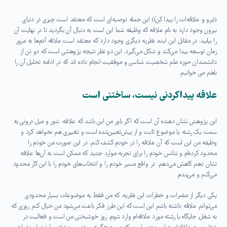
((برو و علاقه‌ات را پیدا کن)) این جمله توصیه‌ای است که معتقد است چیزی در دنیای
بیرون وجود دارد به نام علاقه که وظیفه شما این است به دنبال آن بگردید تا در نهایت آن
را بیابید. در مقابل این ایده، نظریه دیگری وجود دارد که معتقد است علاقه آدم‌ها به مرور
زمان توسعه پیدا می‌کند و شکل می‌گیرد. این دو نظر نتیجه پژوهشی است که دو تن از
دانشمندان حوزه علم شخصیت شناسی و موفقیت انجام داده اند که در ادامه تحلیل آن را
باهم می خوانیم.
علاقه پیدا کردنی نیست، ساختنی است
این پژوهش نشان دهنده آن است که اگر باور من این باشد که علاقه: شور و میل درونی به
سمت یک رشته یا موضوع ثابت و از پیش‌تعیین‌شده است و تغییری هم نخواهد کرد و
وظیفه من این است که آن علاقه را در خودم کشف کنم، در این صورت من خودم را
محدود کرده‌ام و شانس خودم را برای تجربه موارد جدید که ممکن است به آن‌ها علاقه
نشان دهم کاهش می‌دهم. در واقع مسیر خودم را و انتخاب‌های خودم را با این کار محدود
می‌کنم و می‌بندم.
یکی دیگر از مضرات و خطرات این نظریه، که من فقط به موضوعات بسیار محدودی
می‌توانم علاقه‌ داشته باشم این است که این طرز فکر باعث می‌شود من خیال کنم روزی که
به شغل، جایگاه یا رشته مورد علاقه‌ام وارد شوم، روز خوشبختی من است و فعالیت در