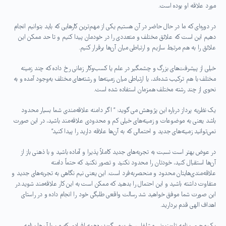
مورد علاقه او بوده است.
در دوره‌ای که ما در حال حاضر در آن هستیم یکی از مهم‌ترین کارهایی که باید بتوانیم انجام
دهیم این است که علائق مختلف و متعددی را در خودمان پیدا کنیم و تا حد ممکن این
علائق را به هم مرتبط سازیم و ارتباطی میان آن‌ها برقرار کنیم.
خیلی از پیشرفت‌های بزرگ و چشمگیر در علم یا کسب‌و‌کار زمانی رخ داده که چند زمینه
مختلف با هم ترکیب شده‌اند، یا ارتباطی میان زمینه‌ها و رشته‌های مختلف به‌وجود آمده و به
نحوی از چند رشته مختلف همزمان استفاده شده است.
یک نظریه پرداز درباره این پژوهش می گوید: ” اگر دامنه علاقه‌مندی شما بسیار محدود
باشد یعنی به موضوعات و زمینه‌های خیلی کم و محدودی علاقه‌مند باشید، در این صورت
نمی‌توانید زمینه‌های جدید و احتمالی که به آن‌ها علاقه دارید را پیدا کنید”
در عوض بهتر است نسبت به تجربه‌های جدید کاملاً پذیرا و آماده باشید و با ذهنی باز از
آن‌ها استقبال کنید، خودتان را محدود نکنید و تصور نکنید که حتماً دامنه
علاقه‌مندی‌هایتان محدود و منحصربه‌فرد است. این یعنی نیم نگاهی به تجربه‌های جدید و
متفاوت داشته باشید و این احتمال را بدهید که ممکن است به این کار علاقه‌مند شوید.در
این صورت شما موفق خواهید شد رسالت واقعی طلبگی خود را انجام داده و در راستای
اهداف الهی قدم بردارید.
یک مجری برنامه تلویزیونی مشاغل سخت می‌گوید: «همه افرادی که من با آن‌ها برنامه