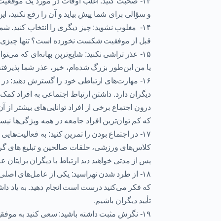
۱۳- صحبت کنید:
اغلب اوقات در مورد یک موقعیت 
و سؤالی برای شما پیش بیاید و آن را رفع نکنید، ای
۱۴- مغلوب نشوید:
چیز دیگری را انتخاب کنید. شما
قبل از موفقیت شکست نخورده است؟ تنها چیزی که
۱۵- عذر تراشی نکنید:
شایع‌ترین بهانه‌ای که می‌توا
یا من این‌طور بزرگ شده‌ام، خیر، عذر شما پذیرفت
۱۶- مهارت‌های ارتباطی خود را گسترش دهید:
در و
دیگران دارد. داشتن ارتباط اجتماعی به افراد کمک می
درون اجتماع برخی از افراد توانایی‌های بیشتر از آن‌
که کم توان‌ترین افراد جامعه در همه ویژگی‌ها نیست
۱۷- در اجتماع بودن را تمرین کنید:
به فعالیت‌هایی م
کلاس‌های ورزشی، حلقات صالحین و تبلیغ های گروه
پس از مدتی خواهید دید ارتباط با دیگران برایتان 
۱۸- از طرد شدن نهراسید:
یکی از عامل‌های اصلی 
که فکر می‌کنید درست است انجام دهید. به یاد داش
تأیید دیگران باشیم
.
۱۹- نگرش مثبت داشته باشید:
سعی کنید به موفقیت