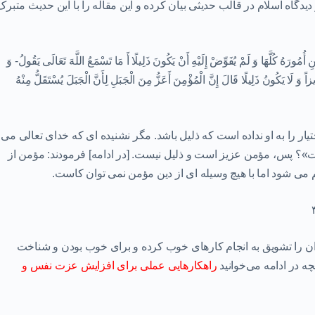
یدگاه اسلام در قالب حدیثی بیان کرده و این مقاله را با این حدیث متبرک
 كُلَّهَا وَ لَمْ يُفَوِّضْ إِلَيْهِ أَنْ يَكُونَ ذَلِيلًا أَ مَا تَسْمَعُ اللَّهَ تَعَالَى يَقُولُ- وَ
زاً وَ لَا يَكُونُ ذَلِيلًا قَالَ إِنَّ الْمُؤْمِنَ أَعَزُّ مِنَ الْجَبَلِ لِأَنَّ الْجَبَلَ يُسْتَقَلُّ مِنْهُ
اختيار را به او نداده است كه ذليل باشد. مگر نشنيده اى كه خداى تعالى مى
»؟ پس، مؤمن عزيز است و ذليل نيست. [در ادامه] فرمودند: مؤمن از
 مى شود اما با هيچ وسيله اى از دين مؤمن نمى توان كاست.
گران را تشویق به انجام کارهای خوب کرده و برای خوب بودن و شناخت
ه در ادامه می‌خوانید
راهکارهایی عملی برای
افزایش عزت نفس و