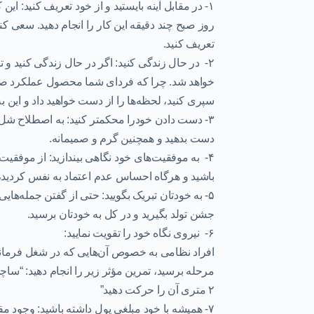
۱- در مقابل آینه بایستید و از خود تعریف کنید:
این ک
روز صبح چند دقیقه این کار را انجام دهید. سعی کنی
تعریف کنید.
۲- در حال زندگی کنید:
اگر در حال زندگی کنید و ت
خواهد شد. چرا که فردای شما محصول عملکرد صحی
سپری کنید، لحظه‌ها را از دست خواهید داد و این ب
۳- دست دادن خودرا محکمتر کنید:
به اصطلاح شل و
دست بدهید و همچنین گرم و صمیمانه.
۴- به موفقیت‌های خود نگاهی بیندازید:
از موفقیت‌ه
باشید و هرگاه احساس عدم اعتماد به نفس کردید، نگ
۵- به خودتان تبریک بگویید:
حتی از گفتن جمله‌هایی 
جشن تولد بگیرید و در کل به خودتان برسید.
۶- نیروی نگاه خود را تقویت نمایید:
افراد نظامی به خصوص آن‌هایی که در شغل فرماندهی 
مرحله برسید، تمرین مؤثر زیر را انجام دهید: “ساچ
۲ متری آن را حرکت دهید”
۷- همیشه با خود مبلغی پول داشته باشید:
وجود مق