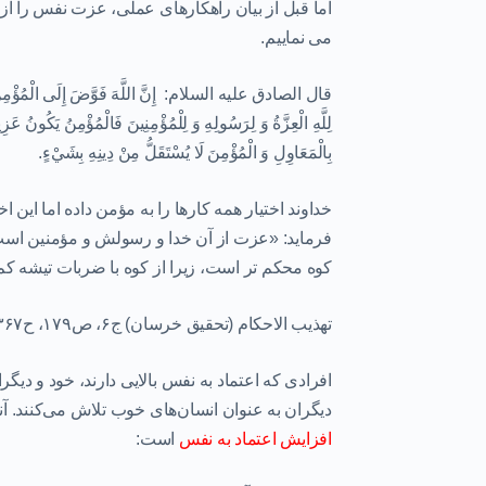
اما قبل از بیان راهکارهای عملی، عزت نفس را از د
می نماییم.
قال الصادق علیه السلام: إِنَّ اللَّهَ فَوَّضَ إِلَى الْمُؤْمِنِ أُمُورَهُ
لِلَّهِ الْعِزَّةُ وَ لِرَسُولِهِ وَ لِلْمُؤْمِنِينَ فَالْمُؤْمِنُ يَكُونُ عَزِي
بِالْمَعَاوِلِ وَ الْمُؤْمِنَ لَا يُسْتَقَلُّ مِنْ دِينِهِ بِشَيْ‏ءٍ.
خداوند اختيار همه كارها را به مؤمن داده اما اين 
فرمايد: «عزت از آن خدا و رسولش و مؤمنين است
كوه محكم تر است، زيرا از كوه با ضربات تيشه كم
تهذيب الاحکام (تحقیق خرسان) ج۶، ص۱۷۹، ح۳۶۷
افرادی که اعتماد به نفس بالایی دارند، خود و دی
دیگران به عنوان انسان‌های خوب تلاش می‌کنند. آنچ
افزایش اعتماد به نفس
است: