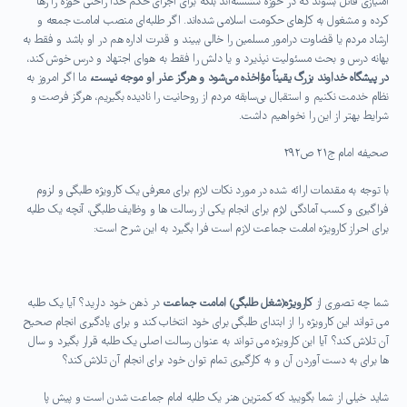
امتیازی قائل بشوند که در حوزه ننشسته‌اند بلکه برای اجرای حکم خدا راحتی حوزه را رها
کرده و مشغول به کارهای حکومت اسلامی شده‌اند. اگر طلبه‌ای منصب امامت جمعه و
ارشاد مردم یا قضاوت درامور مسلمین را خالی ببیند و قدرت اداره هم در او باشد و فقط به
بهانه درس و بحث مسئولیت نپذیرد و یا دلش را فقط به هوای اجتهاد و درس خوش کند،
در پیشگاه خداوند بزرگ یقیناً مؤاخذه می‌شود و هرگز عذر او موجه نیست،
ما اگر امروز به
نظام خدمت نکنیم و استقبال بی‌سابقه مردم از روحانیت را نادیده بگیریم، هرگز فرصت و
شرایط بهتر از این را نخواهیم داشت
.
صحیفه امام ج۲۱ ص۲۹۲
با توجه به مقدمات ارائه شده در مورد نکات لازم برای معرفی یک کارویژه طلبگی و لزوم
فراگیری و کسب آمادگی لازم برای انجام یکی از رسالت ها و وظایف طلبگی، آنچه یک طلبه
برای احراز کارویژه امامت جماعت لازم است فرا بگیرد به این شرح است:
شما چه تصوری از
کارویژه(شغل طلبگی) امامت جماعت
در ذهن خود دارید؟ آیا یک طلبه
می تواند این کارویژه را از ابتدای طلبگی برای خود انتخاب کند و برای یادگیری انجام صحیح
آن تلاش کند؟ آیا این کارویژه می تواند به عنوان رسالت اصلی یک طلبه قرار بگیرد و سال
ها برای به دست آوردن آن و به کارگیری تمام توان خود برای انجام آن تلاش کند؟
شاید خیلی از شما بگویید که کمترین هنر یک طلبه امام جماعت شدن است و پیش پا