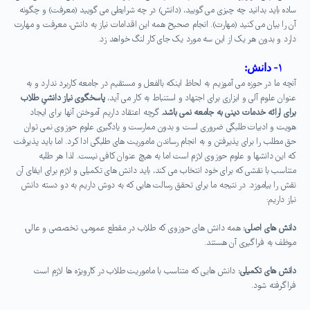
ساده باید بدانید چه چیزی می گویید، (دانش) در چه شرایطی می گویید (معرفت) و چگونه
آن را بیان می کنید (مهارت). انجام صحیح همه این اقدامات نیاز به دانش، معرفت و مهارت
دارد و بدون هر یک از این سه مورد یک جای کار لنگ خواهد زد.
۱-
دانش:
آنچه ما در حوزه می آموزیم به لحاظ اینکه بالفعل و مستقیم در جامعه کاربرد ندارد و به
عنوان علوم آلی و ابزاری برای اجتهاد و استنباط به کار می آید،
پاسخگوی نیاز دانشیِ طلاب
برای ارائه خدمات دینی به جامعه نمی باشد.
گرچه اعتقاد داریم آموختن آنها برای ایجاد
هویت و ادبیات طلبگی ضروری است و بدون ممارست و یادگیری علوم حوزوی نمی توان
حق مطلب را برای پذیرفتن و به انجام رساندن ماموریت های طلبگی ادا کرد. اما باید پذیرفت
که این دانشها و علوم حوزوی لازم است اما به هیچ عنوان کافی نیست. لذا هر طلبه
متناسب با نقشی که برای خود انتخاب می کند، باید دانش های تکمیلی و لازم برای ایفای آن
نقش را بیاموزد. در نتیجه ما برای تحقق رسالت هایی که به دوش داریم به دو دسته دانش
نیاز داریم:
دانش های اصلی:
همه دانش های حوزوی که طلاب در مقطع عمومی، تخصصی و عالی،
موظف به فراگیری آن هستند.
دانش های تکمیلی:
دانش هایی که متناسب با ماموریت طلاب در کارویژه ها لازم است
فراگرفته شود.