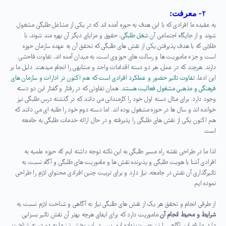
۲-
معرفت:
به عقیده ما افرادی که با این هدف به حوزه آمده اند که در یکی از مشاغل طلبگی مشغول
شوند و از جایگاه اجتماعی آن
شغل طلبگی
، حقوق و مزایای دیگر آن بهره مند شوند، با
طلابی که با هدف پذیرفتن یکی از نقش های طلبگی که تحقق آن به عهده سازمان حوزه
است و جزء ماموریت ها و رسالت های حوزوی است، به میدان آمده اند، تفاوت فاحشی
دارند. هرچند که در عمل، هر دو دسته اقدامات واحد و مشابهی را انجام میدهند. دلیل ما بر
این ادعا،
تفاوت تاثیر حضور و عملکرد افرادی است که هم اکنون در ادارات و سازمان های
فرهنگی و مذهبی مشغول فعالیت هستند.
همان تفاوتی که در رفتار و گفتار این دو دسته
وجود دارد. برای مثال دسته اول خود را کارمندانی می دانند که در گذشته درس طلبگی نیز
خوانده اند و سال ها در حوزه مشغول بوده اند. اما دسته دوم خود را طلبه ای می دانند که
هم اکنون یکی از نقش های طلبگی را پذیرفته و در حال ارائه خدمات طلبگی به جامعه
است.
لذا ما در طراحی نقشه راه مسیر طلبگی به این نکته توجه داشته ایم که حوزه علمیه به
افرادی آشنا با هویت طلبگی و پذیرنده نقش ها و ماموریت های طلبگی و آگاه نسبت به
تاثیرگذاری آن نقش در جامعه، نیاز دارد و برای تربیت چنین افرادی محتوای لازم را طراحی
نموده ایم.
از طرفی انجام و تحقق هر یک از نقش های طلبگی نیاز به آگاهی و شناخت لازم نسبت به
شرایط و محیط انجام آن
ماموریت دارد که برای ایفای هرچه بهتر آن نقش تاثیر بسزایی
دارد. ما نام این اگاهی را نیز بصیرت نهاده ایم. پس در این بخش نیز ما به دو دسته شناخت