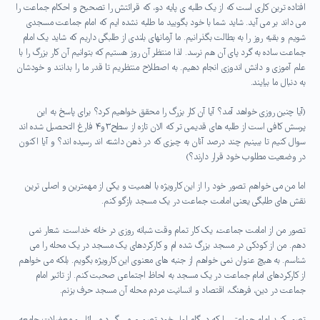
افتاده ترین کاری است که از یک طلبه ی پایه دو، که قرائتش را تصحیح و احکام جماعت را
می داند بر می آید. شاید شما با خود بگویید ما طلبه نشده ایم که امام جماعت مسجدی
شویم و بقیه روز را به بطالت بگذرانیم. ما آرمانهای بلندی از طلبگی داریم که شاید یک امام
جماعت ساده به گرد پای آن هم نرسد. لذا منتظر آن روز هستیم که بتوانیم آن کار بزرگ را با
علم آموزی و دانش اندوزی انجام دهیم. به اصطلاح منتظریم تا قدر ما را بدانند و خودشان
به دنبال ما بیایند.
(آیا چنین روزی خواهد آمد؟ آیا آن کار بزرگ را محقق خواهیم کرد؟ برای پاسخ به این
پرسش کافی است از طلبه های قدیمی تر که الان تازه از سطح۳و۴ فارغ التحصیل شده اند
سوال کنیم تا ببینیم چند درصد آنان به چیزی که در ذهن داشته اند رسیده اند؟ و آیا اکنون
در وضعیت مطلوب خود قرار دارند؟)
اما من می خواهم تصور خود را از این کارویژه با اهمیت و یکی از مهمترین و اصلی ترین
نقش های طلبگی یعنی امامت جماعت در یک مسجد بازگو کنم.
تصور من از امامت جماعت، یک کار تمام وقت شبانه روزی در خانه خداست. شعار نمی
دهم. من از کودکی در مسجد بزرگ شده ام و کارکردهای یک مسجد در یک محله را می
شناسم. به هیچ عنوان نمی خواهم از جنبه های معنوی این کارویژه بگویم. بلکه می خواهم
از کارکردهای امام جماعت در یک مسجد به لحاظ اجتماعی صحبت کنم. از تاثیر امام
جماعت در دین، فرهنگ، اقتصاد و انسانیت مردم محله آن مسجد حرف بزنم.
تصور کنید امام جماعتی را که در گام اول خود تصمیم می گیرد مسائل و معضلات
جامعه