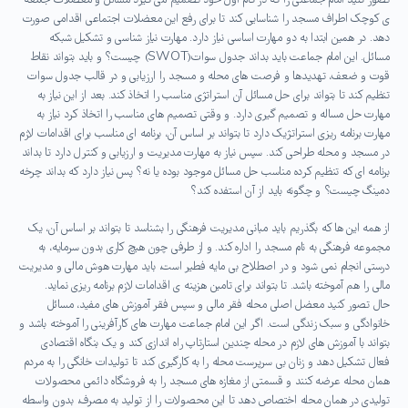
ی
کوچک اطراف مسجد را شناسایی کند تا برای رفع این معضلات اجتماعی اقدامی صورت
دهد. در همین ابتدا به دو مهارت اساسی نیاز دارد. مهارت نیاز شناسی و تشکیل شبکه
مسائل. این امام جماعت باید بداند جدول سوات(
SWOT
)
چیست؟ و باید بتواند نقاط
قوت و ضعف، تهدیدها و فرصت های محله و مسجد را ارزیابی و در قالب جدول سوات
تنظیم کند تا بتواند برای حل مسائل آن استراتژی مناسب را اتخاذ کند. بعد از این نیاز به
مهارت حل مساله و تصمیم گیری دارد. و وقتی تصمیم های مناسب را اتخاذ کرد نیاز به
مهارت برنامه ریزی استراتژیک دارد تا بتواند بر اساس آن، برنامه ای مناسب برای اقدامات لازم
در مسجد و محله طراحی کند. سپس نیاز به مهارت مدیریت و ارزیابی و کنترل دارد تا بداند
برنامه ای که تنظیم کرده مناسب حل مسائل موجود بوده یا نه؟ پس نیاز دارد که بداند چرخه
دمینگ چیست؟ و چگونه باید از آن استفده کند؟
از همه این ها که بگذریم باید مبانی مدیریت فرهنگی را بشناسد تا بتواند بر اساس آن، یک
مجموعه فرهنگی به نام مسجد را اداره کند. و از طرفی چون هیچ کاری بدون سرمایه، به
درستی انجام نمی شود و در اصطلاح بی مایه فطیر است، باید مهارت هوش مالی و مدیریت
مالی را هم آموخته باشد. تا بتواند برای تامین هزینه
ی
اقدامات لازم برنامه ریزی نماید.
حال تصور کنید معضل اصلی محله فقر مالی و سپس فقر آموزش های مفید، مسائل
خانوادگی و سبک زندگی است. اگر این امام جماعت مهارت های کارآفرینی را آموخته باشد و
بتواند با آموزش های لازم در محله چندین استارتاپ راه اندازی کند و یک بنگاه اقتصادی
فعال تشکیل دهد و زنان بی سرپرست محله را به کارگیری کند تا تولیدات خانگی را به مردم
همان محله عرضه کنند و قسمتی از مغازه های مسجد را به فروشگاه دائمی محصولات
تولیدی در همان محله اختصاص دهد تا این محصولات را از تولید به مصرف، بدون واسطه