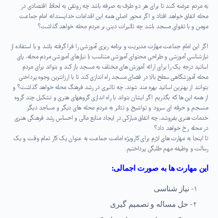
به مردم عرضه کنند تا برای هر دو طرف به صرفه باشد چه رونقی به لحاظ اقتصادی در
محله اتفاق خواهد افتاد و اگر محور اصلی همه این اقدامات خداپسندانه امام جماعت
مومن و با تقوای مسجد باشد چه تاثیرات دینی بر مردم محله خواهد گذاشت؟
اگر این امام جماعت مهارت مدیریت و برنامه ریزی آموزشی را فرا گرفته باشد و با استفاده از
نیازشناسی آموزشی و طراحی محتوای آموزشی متناسب با نیازهای آموزشی مردم محله، پای
اساتید درجه یک را برای ارائه آموزش های مختلف به مسجد باز کند و بتواند برای مردم
محله آموزشگاهی سطح بالا در فضای مسجد راه اندازی کند تا با ارزانترین وجوه پرداختی
بتوانند از بهترین اساتید بهره مند شوند، چه تاثیری در رشد فرهنگ محله خواهد گذاشت؟ و
از همه این ها که بگذریم اگر ایشان بتواند با راه اندازی گروههای هنری و تشکیل چند گروه
منسجم و حرفه ای سرود و تواشیح و تئاتر به مردم محله های دیگر و مساجد دیگر
خدمات هنری بفروشد، چه اتفاق مبارکی در ایجاد منابع مالی و احساس رشد فرهنگی هنری
در محله رخ خواهد داد؟
تا اینجا به مهارت های لازم برای کارویژه امامت جماعت به عنوان یک کار تمام وقت و یک
رسالت و وظیفه مهم طلبگی پرداختیم.
این مهارت ها به صورت اجمالی:
۱-
نیاز شناسی
۲-
حل مساله و تصمیم گیری