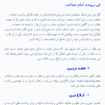
این پرونده: امام جماعت
گام اول برای اینکه بخواهیم نقشه ای برای قدم گذاشتن در جاده طلبگی برداریم، انتخاب
مقصد است. برای انتخاب مقصد نیز باید نسبت به ماموریت ها و رسالت هایی که به عهده
طلاب است آگاهی داشته باشیم تا بتوانیم متناسب ترین آن ها را با توجه به استعداد،
توانمندی، شخصیت و… خود انتخاب کنیم. ما سعی کرده ایم در اولین گام از نقشه راه مسیر
طلبگی ابتدا ماموریت ها و وظایفی که به عهده طلاب است و هر کدام باید یکی از آن ها را
بپذیرند و تمام تلاش خود را برای تحقق آن انجام دهند را ارائه کنیم.
هر طلبه بر اساس آیه مشهور نفر، که مبنای ایجاد و تشکیل حوزه های علمیه است، لازم
است اقلا در یکی از عرصه های طلبگی که از این آیه استخراج می شود انجام وظیفه کند.
این عرصه ها عبارتند از تفقه در دین، ابلاغ دین و اقامه دین.
۱-
تفقـه درديـن
:
فهم دقيق، منسجم وكامل از دين اسلام بر پايه وحي و عقل و سخن و سيره پيامبر و امامان
معصوم)عليهماسلام
(
به عنوان كاملترين برنامه ی رشد و تعالی انسان و از مهمترين رسالت
های روحانيت شيعه می باشد
۲-
ابـلاغ ديـن
:
تعليم، تبيين و نشر علوم و معارف اسلامی و پاسداشت آنها
د
ر
برابر برداشت های نادرست و