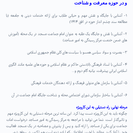
و در حوزه معرفت و شناخت
۱-
آشنایی با جایگاه و نقش مهم و حیاتی طلاب برای ارائه خدمات دینی به جامعه (با
مطالعه سند چشم انداز حوزه در افق ۱۴۱۴)
۲-
آشنایی با نقش و جایگاه یک طلبه به عنوان امام جماعت مسجد در یک محله (آموزش
های ضمن خدمت مرکز رسیدگی به امور مساجد)
۳-
بصیرت و سواد سیاسی همسو با سیاست های کلی نظام جمهوری اسلامی
۴-
آشنایی با اسناد فرهنگی بالادستی حاکم بر نظام اسلامی و حوزه های علمیه مانند الگوی
اسلامی ایرانی پیشرفت، بیانیه گام دوم و…
۵-
آشنایی با سازمان های متولی فرهنگ و ارائه دهندگان خدمات فرهنگی
۶-
آشنایی با ساختار سازمانی شورای اجتماعی محله و شناخت جایگاه امام جماعت در آن
مرحله نهایی: راه دستیابی به این کارویژه
چگونه باید به این کارویژه دست پیدا کرد. این ساده ترین مرحله دستیابی به این کارویژه مهم
و تاثیرگذار است. شما می توانید با مراجعه به مرکز رسیدگی به امور مساجد درخواست امات
جماعت برای یکی از مساجد را ارئه کنید و پس از پذیرش و مصاحبه در یک مسجد فعالیت
خود را آغاز کنید. مطابق با اخرین اطلاعاتی که اراده شده است هم اکنون در سطح شهر