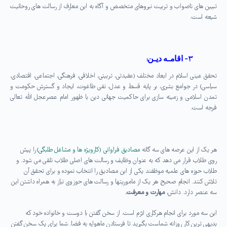
تبيين های ناصواب و تربيت نيروهای متخصص و آگاه به اين معارف از رسالت های روحانيت
شيعه است
.
۳-
اقامـه ديـن
:
تحقق عينی اسلام در ابعاد مختلف (عقيدتی، تربيتی، اخلاقی، فرهنگی، اجتماعی، اقتصادی،
سياسی) در جوامع بشری، بر پايه قسط و عدل، نفی طاغوت، ايجاد و گسترش حكومت و
تمدن اسلامی و زمينه سازی برای حاكميت جهانی دين با ظهور امام عصرعجل الله تعالی
فرجه است
.
هر یک از این عرصه های سه گانه
مصادیق فراوانی (کارویژه ها و مشاغل طلبگی)
را پیش
روی طلاب قرار می دهد که به عنوان وظایف و رسالت های اصلی طلاب تلقی می شود. و
طلاب حوزه های علمیه موظفند یکی از این مصادیق را انتخاب نموده و برای تحقق آن
تلاش کنند. انجام صحیح هر یک از ماموریتها و رسالت های حوزوی نیاز به همراه داشتن این
سه عنصر دارد. دانش،
مهارت و معرفت.
این سه مورد برای انجام هرکاری لازم است. از سخن گفتن با دوست و خانواده خود که
بدیهی ترین کار روزانه شماست بگیرید تا فرستادن ماهواره به فضا. شما برای یک سخن گفتن