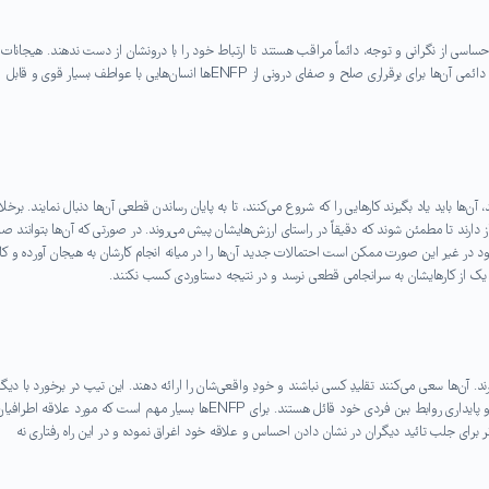
دلیل آن‌ها با احساسی از نگرانی و توجه، دائماً مراقب هستند تا ارتباط خود را با درونشان از دست ندهند. هیجانات
عاطفی ENFPها که نقش مهمی در زندگی آنان ایفا می‌کند و نیز تلاش دائمی آن‌ها برای برقراری صلح و صفای درونی از ENFPها انسان‌هایی با عواطف بسیار قوی و قابل
 آن‌ها باید یاد بگیرند کارهایی را که شروع می‌کنند، تا به پایان رساندن قطعی آن‌ها دنبال نمایند. برخل
 دارند تا مطمئن شوند که دقیقاً در راستای ارزش‌هایشان پیش می‌روند. در صورتی که آن‌ها بتوانند ص
در غیر این صورت ممکن است احتمالات جدید آن‌ها را در میانه انجام کارشان به هیجان آورده و کار 
چ یک از کارهایشان به سرانجامی قطعی نرسد و در نتیجه دستاوردی کسب نکنند.
رتباطی قوی برخوردارند. آن‌ها سعی می‌کنند تقلیدِ کسی نباشند و خودِ واقعی‌شان را ارائه دهند. این تیپ در برخورد با دیگ
بسیار گرم و صمیمی ظاهر می‌شوند و اهمیت بسیار زیادی برای صحت و پایداری روابط بین فردی خود قائل هستند. برای ENFPها بسیار مهم است که مورد علاقه اطرافی
‌تر برای جلب تائید دیگران در نشان دادن احساس و علاقه خود اغراق نموده و در این راه رفتاری نه