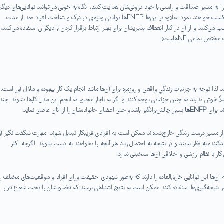
 به مسیر صداقت و راستی با خود درونی‌شان هدایت کنند، آنگاه به خوبی می‌توانند توانایی‌های دیگر
را رشد داده و برای آنان مفید واقع شوند و خودبه‌خود تائید آن‌ها را نیز کسب خواهند نمود. علاوه بر این‌ها ENFPها توانایی ویژه‌ای در درک و شناخت افراد بعد از مدت
می‌کنند و از آن در کنار انعطاف پذیریشان برای بهتر ارتباط برقرار کردن با دیگران استفاده می‌کنند، 
تص تمامی NFهاست)
 لذا توجه به جزئیاتِ زندگیِ واقعی و روزمره برای آن‌ها مانند انجام یک کار بیهوده و ملال آور است.
اً خوش ندارند به چنین جزئیاتی توجه کنند و اگر به ناچار مجبور به انجام این‌ مدل کارها بشوند، چند
د برای
ENFPها
بسیار چالش‌برانگیز باشد و حتی اعضای خانواده‌شان را از آنان عاصی نماید.
از مسیر درست زندگی خارج‌شده‌اند ممکن است به افرادی فریبکار تبدیل شوند. مهارت شگفت‌انگیز آن
کننده به نظر بیایند و در نتیجه به احتمال زیاد هر آنچه را بخواهند به دست بیاورند. اگرچه اکثر
کار با نظام ارزشی و اخلاقی آن‌ها سنخیتی ندارد.
ها این توانایی خارق‌العاده را دارند که به‌طور شهودی، حقیقتِ ورای افراد و موقعیت‌های مختلف را
در نتیجه‌گیری‌ها استفاده کنند ممکن است به نتایج اشتباهی برسند که قضاوتشان را تحت شعاع قرار