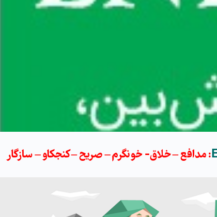
: مدافع – خلاق- خونگرم – صریح – کنجکاو – سازگار