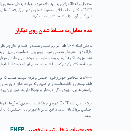
استقلال و انعطاف بالایی به آن‌ها داده شود تا بتوانند به طور مستقیم با 
ENFPها کار و تجارت آزاد را به‌عنوان شغل خود بر می‌گزینند. آن‌
کاری که به آن علاقه‌مند هستند به دست آورند.
عدم تمایل به مسلط شدن روی دیگران
به دلیل اینکه ENFPها افرادی حساس هستند و اغلب در
اطراف دچار تنش‌های عضلانی شوند. (درون‌ریزی حساسیت و بروز آن به ش
شدن بیزارند. اگرچه آن‌ها به وحدت درونی با خودشان باور دارند و مراق
وجه قصد کنترل کردن کسی را ندارند اما همان‌طور که خودشان از اجبار و و
ENFPها اشخاصی خوش‌برخورد، حساس و مردم دوست هستند که در کار
طیف وسیعی از قابلیت‌هاست و در صورتی که بتوانند صلح درونی‌شان را تأم
توانمندی‌ها برای بهبود زندگی خودشان و نزدیکانشان به خوبی بهره ببرند.
کارکرد اصلی یک ENFP شهودی برونگراست، به طوری که
احساسی درونگرایانه است. بر این اساس با امور بر پایه احساسی که به آن‌
است.
خصوصیات شغلی تیپ شخصیتی
ENFP