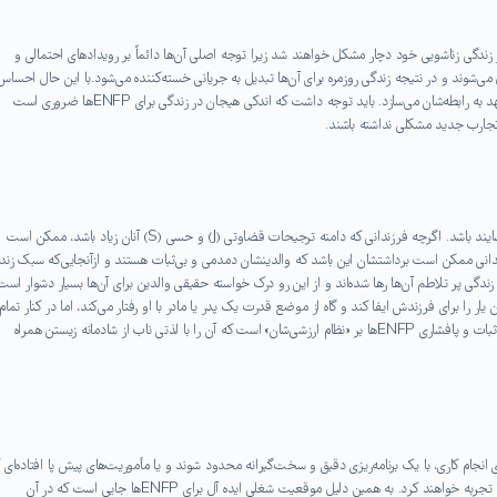
ایت از زندگی زناشویی خود دچار مشکل خواهند شد زیرا توجه اصلی آن‌ها دائماً بر رویدادهای احتمالی و
‌شوند و در نتیجه زندگی روزمره برای آن‌ها تبدیل به جریانی خسته‌کننده می‌شود. با این حال احساس
تعلق خاطر قدرتمندی که در ENFPها وجود دارد آن‌ها را پایبند و متعهد به رابطه‌شان می‌سازد. باید توجه داشت که اندکی هیجان در زندگی برای ENFPها ضروری است
و تجارب جدید مشکلی نداشته باشند.
داشتن پدر و مادر با تیپ شخصیتی ENFP می‌تواند برای فرزندان خوشایند باشد. اگرچه فرزندانی که دامنه ترجیحات قضاوتی (J) و حسی (S) آنان زیاد باشد، ممکن است
 ENFP خود تجربه کنند. چنین فرزندانی ممکن است برداشتشان این باشد که والدینشان دمدمی و بی‌ثبات هستند و ازآنجایی‌که سبک زن
انگار که در گرداب زندگی پر تلاطم آن‌ها رها شده‌اند و از این رو درک خواسته حقیقی والدین برای آن‌ها بسیار دشوار است
اهد نقش صمیمی‌ترین یار را برای فرزندش ایفا کند و گاه از موضع قدرت یک پدر یا مادر با او رفتار می‌کند، اما در کنار تمام
مواردی که گفته شد، مسئله‌ای که عمیقاً بر فرزندان آن‌ها اثرگذار است، ثبات و پافشاری ENFPها بر «نظام ارزشی‌شان» است که آن را با لذتی ناب از شادمانه زیستن همراه
ی انجام کاری، با یک برنامه‌ریزی دقیق و سخت‌گیرانه محدود شوند و یا مأموریت‌های پیش پا افتاده‌ای 
برایشان کوچک‌ترین معنایی ندارد به آن‌ها محول شود لحظات سختی را تجربه خواهند کرد. به همین دلیل موقعیت شغلی ایده آل برای ENFPها جایی است که در آن