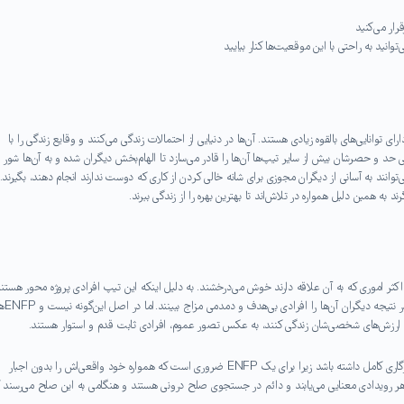
رار می‌کنید
وانید به راحتی با این موقعیت‌ها کنار بیایید
وانایی‌های بالقوه زیادی هستند. آن‌ها در دنیایی از احتمالات زندگی می‌کنند و وقایع زندگی را با
ی حد و حصرشان بیش از سایر تیپ‌ها آن‌ها را قادر می‌سازد تا الهام‌بخش دیگران شده و به آن‌ها شور 
 برای ENFPها بسیار ساده است و می‌توانند به آسانی از دیگران مجوزی برای شانه خالی کردن از کاری که دوست ندارند انجام دهند، بگیرند.
به همین دلیل همواره در تلاش‌اند تا بهترین بهره را از زندگی ببرند.
در اکثر اموری که به آن علاقه دارند خوش می‌درخشند. به دلیل اینکه این تیپ افرادی پروژه محور هستن
ممکن است در طول زندگی‌شان چندین بار شغل خود را تغییر دهند و در نتیجه دیگران آن‌ها را 
طابق ارزش‌های شخصی‌شان زندگی کنند، به عکس تصور عموم، افرادی ثابت قدم و استوار هستند.
در حقیقت آن‌ها تنها کارهایی را انجام می‌دهند که با نظام ارزشی‌شان سازگاری کامل داشته باشد زیرا برای یک ENFP ضروری است که همواره خود واقعی‌اش را بدون اجبار
 هر رویدادی معنایی می‌یابند و دائم در جستجوی صلح درونی هستند و هنگامی به این صلح می‌رسند 