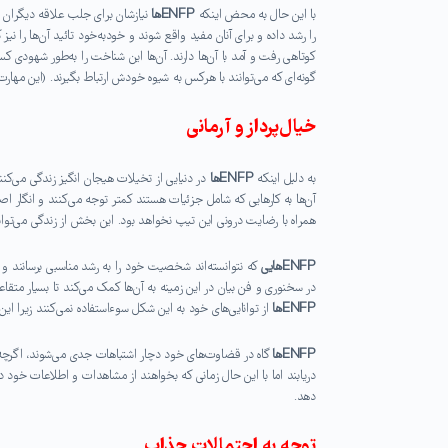
با این حال به محض اینکه
ENFPها
نیازشان برای جلب علاقه دیگران را
کوتاهی رفت و آمد با آن‌ها دارند. آن‌ها این شناخت را به‌طور شهودی کسب 
گونه‌ای که می‌توانند با هرکس به شیوه خودش ارتباط بگیرند. (این مهارت مخ
خیال‌پرداز و آرمانی
به دلیل اینکه
ENFPها
در دنیایی از تخیلات هیجان انگیز زندگی می‌کنند
آن‌ها به کارهایی که شامل جزئیات هستند کمتر توجه می‌کنند و انگار اصل
همراه با رضایت درونی این تیپ نخواهد بود. این بخش از زندگی می‌توان
ENFPهایی
که نتوانسته‌اند شخصیت خود را به رشد مناسبی برسانند و 
در سخنوری و فن بیان در این زمینه به آن‌ها کمک می‌کند تا بسیار متقاعد‌
ENFPها
از توانایی‌های خود به این شکل سوء‌استفاده نمی‌کنند زیرا این 
ENFPها
گاه در قضاوت‌های خود دچار اشتباهات جدی می‌شوند، اگرچه آن‌
دریابند اما با این حال زمانی که بخواهند از مشاهدات و اطلاعات خود 
دهد.
توجه به احتمالات جذاب