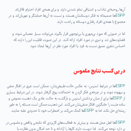
آن‌ها روحیه‌ای شاداب و اشتیاقی تمام نشدنی دارند و برای همه‌ی افراد احترام قائل‌اند.
ESFP
ها صمیمانه به فکر دوستانشان هستند و نسبت به آن‌ها حمایتگر و مهربان‌اند و در
مجموع با همه‌ی افراد رفتاری دوستانه و راحت دارند.
اما در صورتی که مورد بی‌مهری یا بی‌توجهی قرار بگیرند می‌توانند بسیار عصبانی شوند و
قضاوت‌های تند و تیزی در مورد افراد ارائه کنند. در این صورت قابلیت این را دارند که
احساس تنفری عمیق نسبت به فرد یا افراد مورد نظر در آن‌ها ایجاد شود.
در پی کسب نتایج ملموس
ESFP
ها در شرایط استرس- به عکس حالت طبیعی‌شان- ممکن است غرق در افکار منفی
و بیهوده شوند و در چرخه‌ی فکر کردن به احتمالات پوچ گرفتار شوند. در این شرایط بسیاری
از
ESFP
ها برای از میان برداشتن استرس و بازگشت به حالت عادی یک ذهنیت عمومی و
ساده مثبت را جایگزین افکار منفی‌شان می‌کنند. این ذهنیت ممکن است مسئله را به طور
ریشه‌ای حل نکند اما به
ESFP
ها کمک می‌کند بر اضطراب خود تا حدودی غلبه نمایند.
ESFP
ها اهل عمل هستند و بیش‌تر به فعالیت‌های کاربردی که نتایجی واقعی و ملموس در
بر دارد توجه می‌کنند. اما دوست دارند کارها را آزادانه و تا حد امکان بدون نظارت یا