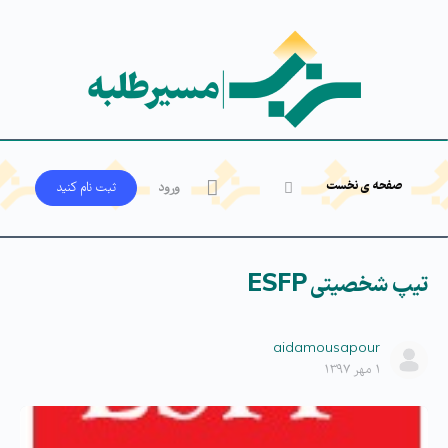
صفحه ی نخست
ورود
ثبت‌ نام کنید
تیپ شخصیتی ESFP
aidamousapour
۱ مهر ۱۳۹۷