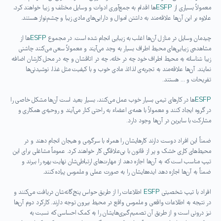
معمولاً بسیاری از
ESFP
ها اقدام به جمع‌آوری ادوات و وسایل مختلف و زیبا خواهند کرد،
علاوه‌ بر این آن‌ها علاقه‌مند به داشتن اموال و دارایی‌های مادی زیبا و چشم‌نواز هستند.
چیدمان وسایل در منازل آن‌ها اغلب به زیبایی انجام شده است. در مجموع
ESFP
ها از
مشاهده‌ی زیبایی‌های محیط اطراف بسیار به وجد می‌آیند و معمولاً سعی می‌کنند چاشنی
زیبا شناسانه به محیط اطراف خود چه در خانه، چه در اتاقشان و چه در محل کارشان اضافه
نمایند. آن‌ها علاقه‌مند به تجربه‌ی لذائذ مادی خوب و با کیفیت مثل غذا، نوشیدنی‌ها
تفریحات و … هستند.
ESFP
ها در کارهای تیمی بسیار خوب عمل می‌کنند، بسیار بعید است آن‌ها مشکل خاصی را
در گروه ایجاد کنند و معمولاً با همه‌ی اعضاء به راحتی کنار می‌آیند و روحیه‌ی همکاری و
مشارکت با سایرین در آن‌ها وجود دارد.
ضمناً این افراد دوست دارند کارهایشان را همراه با سرگرمی و هیجان انجام دهند و در
محیط‌های کاری خشک و پر از قانون با بی‌علاقگی کار خواهند کرد. عموماً مشاغلی برای این
تیپ مناسب است که به آن‌ها اجازه دهد از مهارت‌های ارتباطی‌شان نهایت بهره را ببرند و
ضمناً به آن‌ها اجازه دهد ایده‌هایشان را به صورت عملی و ملموس پیاده کنند.
افراد با تیپ شخصیتی
ESFP
اطلاعات را از طریق حواس پنج‌گانه‌شان دریافت می‌کنند و
در نتیجه به اطلاعات واقعی و ملموس واقع در محیط بیرون توجه دارند. کارکرد دوم آن‌ها
نیز درونی است و از طریق آن تصمیم‌گیری‌هایشان را به کمک احساسی که نسبت به