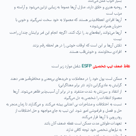
بسیار خوب عمل می‌کنند
روحیه هنری و خلاق دارند، منازل آن‌ها عموما به زیبایی تزئین می‌شود و آراسته و
مرتب است
آن‌ها افرادی انعطاف‌پذیر هستند که معمولا به خود سخت نمی‌گیرند و خوبی با
«جریان همراه می‌شوند»
آن‌ها می‌توانند رابطه‌های بد را ترک کنند، اگرچه انجام این امر برایشان چندان راحت
نیست
تلاش آن‌ها بر این است که اوقات خوشی را در هر لحظه رقم بزنند
افرادی سخاوتمند و خوش‌قلب هستند
نقاط ضعف تیپ شخصیتی
ESFP
شامل موارد زیر است:
ممکن است پول خود را در معاملات و خریدهای بی‌معنی و مخاطره‌آمیز هدر دهند
گرایش به مادی‌گرایی دارند (در برابر معناگرایی)
از انتقاد و سرزنش به شدت متنفرند و در برابر آن آسیب‌پذیر ظاهر می‌شوند. آن‌ها
معمولا انتقادات را شخصی به دل می‌گیرند
نسبت به اختلافات و مشاجرات بی اعتنایی پیشه می‌کنند و می‌گذارند تا زمان منجر به
حل و فصل و فراموشی امور شود، این تیپ به جای مواجهه و حل اختلافات از
رودررویی با آن‌ها فرار می‌کنند
تعهدات طولانی مدت ممکن است نقطه ضعف آنان باشد
به نیازهای شخصی خود توجه کافی ندارند