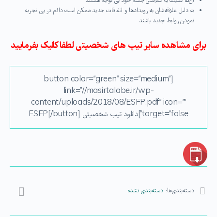
آن‌ها نسبت به سلامتی جسم خود بی توجه هستند
به دلیل علاقه‌شان به رویدادها و اتفاقات جدید ممکن است دائم در پی تجربه
نمودن روابط جدید باشند
برای مشاهده سایر تیپ های شخصیتی لطفا کلیک بفرمایید
[button color=”green” size=”medium”
link=”//masirtalabe.ir/wp-
content/uploads/2018/08/ESFP.pdf” icon=””
target=”false”]دانلود تیپ شخصیتی ESFP[/button]
دسته‌بندی‌ها:
دسته‌بندی نشده