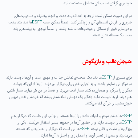
خود برای گرفتن تصمیماتی متعادل استفاده نمایند.
در این صورت ممکن است توجه به اهداف بلند مدت و انجام وظایف و مسئولیت‌های
ضروری را قربانی لذت‌های آنی و زودگذر کنند. ضمناً ممکن است
ESFP
ها دید بلند مدت
و دورنمای خوبی از مسائل و موضوعات نداشته باشند و اساساً توجهی به پیامد‌های بلند
مدت یک مسئله نشان ندهند.
هیجان‌طلب و بازیگوش
برای بسیاری از
ESFP
ها دنیا یک صحنه‌ی نمایش جذاب و مهیج است و آن‌ها دوست دارند
در مرکز این نمایش باشند و به اجرای نقش برای دیگران بپردازند. آن‌ها از این که بتوانند
دیگران را سرگرم و هیجان‌زده کنند بسیار لذت می‌برند و ضمناً در این کار مهارت بسیار بالایی
هم دارند. آن‌ها دوست دارند زندگی یک مهمانی تمام‌نشدنی باشد که خودشان نقش میزبان
خوش‌مشرب را در آن ایفا می‌کنند.
ESFP
ها عاشق مردم و ارتباط داشتن با آن‌ها هستند و جالب این جاست که دیگران هم
ESFP
ها را دوست دارند و از حضور آن‌ها در جمع‌ها بسیار استقبال می‌کنند. یکی از
ویژگی‌های مثبت و قابل توجه
ESFP
ها این است که دیگران را همان‌طور که هستند
می‌پذیرند و سعی در تغییر آن‌ها و اعمال زور و اجبار به آن‌ها ندارند.