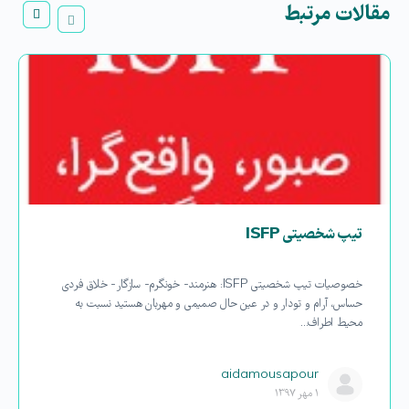
مقالات مرتبط
تیپ شخصیتی ISFP
خصوصیات تیپ شخصیتی ISFP: هنرمند- خونگرم- سازگار- خلاق فردی
حساس، آرام و تودار و در عین حال صمیمی و مهربان هستید نسبت به
محیط اطراف…
aidamousapour
۱ مهر ۱۳۹۷