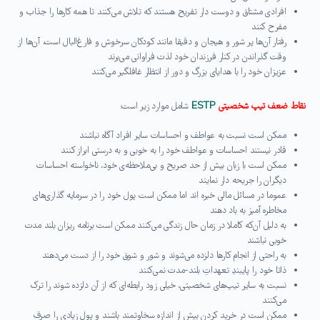
افرادی مشتاق و دوست دار تفریح هستند که تلاش می‌کنند تا همه کارها را جذاب و
مفرح کنند
رفتار آن‌ها پر شور و هیجان و دقیقا مانند کودکان سرخوش و فارغ‌البال است، آن‌ها از
وقت گذراندن در کنار فرزندان خود لذت فراوانی می‌برند
عزیزان خود را با هدایای بزرگ و دور از انتظار غافلگیر می‌کنند
نقاط ضعف تیپ شخصیتی
ESTP
شامل موارد زیر است:
ممکن است نسبت به عواطف و احساسات سایر افراد آگاه نباشند
قادر نیستند احساسات و عواطف خود را به خوبی و به درستی ابراز کنند
ممکن است با زبان بیش از حد صریح و بی‌ملاحظه‌ی خود، ناخواسته احساسات
دیگران را جریحه دار نمایند
عموما در مسائل مالی خبره‌ اند اما ممکن است پول خود را در سرمایه گذاری‌های
مخاطره آمیز به باد دهند
به دلیل آن‌که کاملا در زمان حال زندگی می‌کنند ممکن است برنامه ریزان بلند مدت
خوبی نباشند
به راحتی از انجام کارها دلزده می‌شوند و شور و شوق خود را از دست می‌دهند
ذاتا خود را پایبندِ تعهداتِ بلند-مدت نمی‌کنند
نسبت به سایر تیپ‌های شخصیتی، خیلی زود رابطه‌ای که از آن دلزده شوند را ترک
می‌کنند
ممکن است در خرید کردن بیش از اندازه سخاوتمند باشند و پول زیادی را صرف