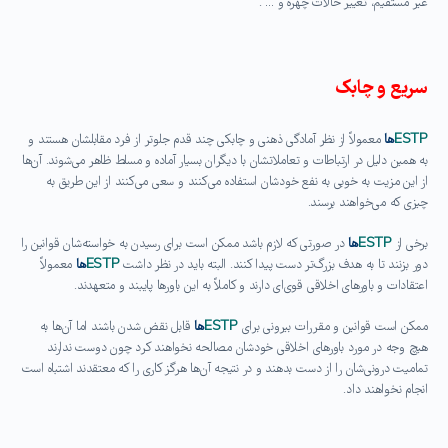
غیر مستقیم، تغییر حالات چهره و … .
سریع و چابک
ESTP
ها
معمولاً از نظر آمادگی ذهنی و چابکی چند قدم جلوتر از فرد مقابلشان هستند و
به همین دلیل در ارتباطات و تعاملاتشان با دیگران بسیار آماده و مسلط ظاهر می‌شوند. آن‌ها
از این مزیت به خوبی به نفع خودشان استفاده می‌کنند و سعی می‌کنند از این طریق به
چیزی که می‌خواهند برسند.
برخی از
ESTP
ها
در صورتی که لازم باشد ممکن است برای رسیدن به خواسته‌شان قوانین را
دور بزنند تا به هدف بزرگ‌تر دست پیدا کنند. البته باید در نظر داشت
ESTP
ها
معمولاً
اعتقادات و باورهای اخلاقی قوی‌ای دارند و کاملاً به این باورها پایبند و متعهدند.
ممکن است قوانین و مقررات بیرونی برای
ESTP
ها
قابل نقض شدن باشند اما آن‌ها به
هیچ وجه در مورد باورهای اخلاقی خودشان مصالحه نخواهند کرد چون دوست ندارند
تمامیت درونی‌شان را از دست بدهند و در نتیجه آن‌ها هرگز کاری را که معتقدند اشتباه است
انجام نخواهند داد.