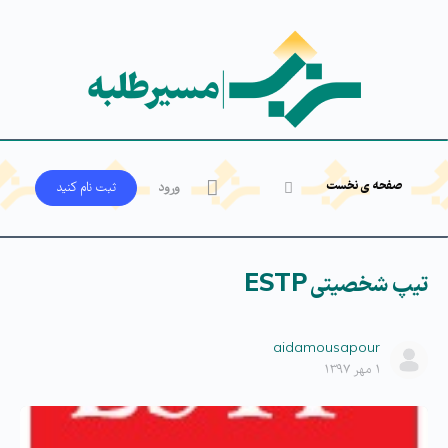
صفحه ی نخست
ورود
ثبت‌ نام کنید
تیپ شخصیتی ESTP
aidamousapour
۱ مهر ۱۳۹۷