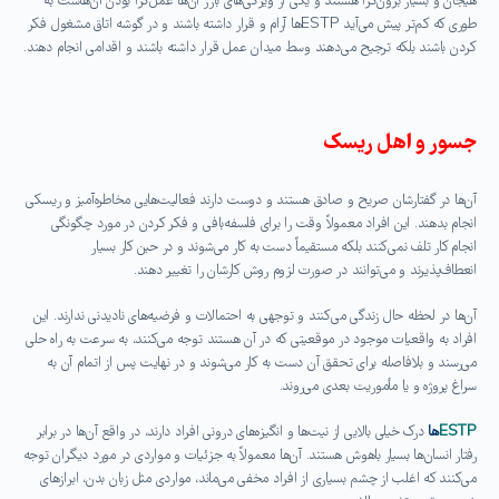
هیجان و بسیار برون‌گرا هستند و یکی از ویژگی‌های بارز آن‌ها عمل‌گرا بودن آن‌هاست به
طوری که کم‌تر پیش می‌آید ESTPها آرام و قرار داشته باشند و در گوشه‌ اتاق مشغول فکر
کردن باشند بلکه ترجیح می‌دهند وسط میدان عمل قرار داشته باشند و اقدامی انجام دهند.
جسور و اهل ریسک
آن‌ها در گفتارشان صریح و صادق هستند و دوست دارند فعالیت‌هایی مخاطره‌آمیز و ریسکی
انجام بدهند. این افراد معمولاً وقت را برای فلسفه‌بافی و فکر کردن در مورد چگونگی
انجام کار تلف نمی‌کنند بلکه مستقیماً دست به کار می‌شوند و در حین کار بسیار
انعطاف‌پذیرند و می‌توانند در صورت لزوم روش کارشان را تغییر دهند.
آن‌ها در لحظه‌ حال زندگی می‌کنند و توجهی به احتمالات و فرضیه‌های نادیدنی ندارند. این
افراد به واقعیات موجود در موقعیتی که در آن هستند توجه می‌کنند، به سرعت به راه حلی
می‌رسند و بلافاصله برای تحقق آن دست به کار می‌شوند و در نهایت پس از اتمام آن به
سراغ پروژه و یا مأموریت بعدی می‌روند.
ESTP
ها
درک خیلی بالایی از نیت‌ها و انگیزه‌های درونی افراد دارند، در واقع آن‌ها در برابر
رفتار انسان‌ها بسیار باهوش‌ هستند. آن‌ها معمولاً به جزئیات و مواردی در مورد دیگران توجه
می‌کنند که اغلب از چشم بسیاری از افراد مخفی می‌ماند، مواردی مثل زبان بدن، ابرازهای