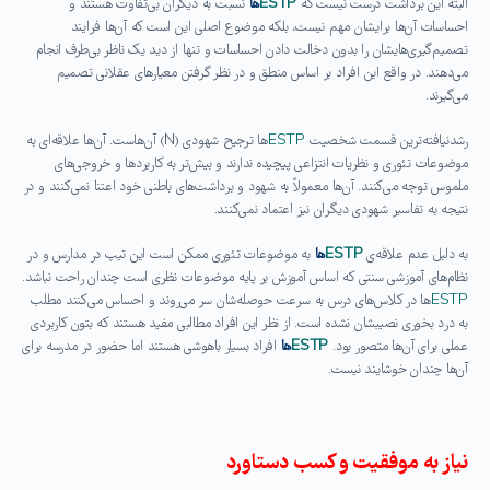
البته این برداشت درست نیست که
ESTP
ها
نسبت به دیگران بی‌تفاوت هستند و
احساسات آن‌ها برایشان مهم نیست، بلکه موضوع اصلی این است که آن‌ها فرایند
تصمیم‌گیری‌هایشان را بدون دخالت دادن احساسات و تنها از دید یک ناظر بی‌طرف انجام
می‌دهند. در واقع این افراد بر اساس منطق و در نظر گرفتن معیارهای عقلانی تصمیم
می‌گیرند.
رشدنیافته‌ترین قسمت شخصیت
ESTP
ها ترجیح شهودی (N) آن‌هاست. آن‌ها علاقه‌ای به
موضوعات تئوری و نظریات انتزاعی پیچیده ندارند و بیش‌تر به کاربردها و خروجی‌های
ملموس توجه می‌کنند. آن‌ها معمولاً به شهود و برداشت‌های باطنی خود اعتنا نمی‌کنند و در
نتیجه به تفاسیر شهودی دیگران نیز اعتماد نمی‌کنند.
به دلیل عدم علاقه‌ی
ESTP
ها
به موضوعات تئوری ممکن است این تیپ در مدارس و در
نظام‌های آموزشی سنتی که اساس آموزش بر پایه‌ موضوعات نظری است چندان راحت نباشد.
ESTP
ها در کلاس‌های درس به سرعت حوصله‌شان سر می‌روند و احساس می‌کنند مطلب
به درد بخوری نصیبشان نشده است. از نظر این افراد مطالبی مفید هستند که بتون کاربردی
عملی برای آن‌ها متصور بود.
ESTP
ها
افراد بسیار باهوشی هستند اما حضور در مدرسه برای
آن‌ها چندان خوشایند نیست.
نیاز به موفقیت و کسب دستاورد