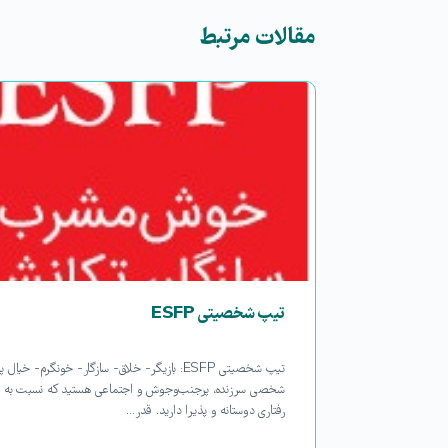
مقالات مرتبط
تیپ شخصیتی ESFP
د- خونگرم- سازگار- خلاق
تیپ شخصیتی ESFP: بازیگر- خلاق- سازگار- خونگرم- خیال پ
هربان هستید
شخصی سرزنده، پرجنب‌وجوش و اجتماعی هستید که نسبت به د
رفتاری دوستانه و پذیرا دارید. قدر…