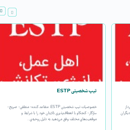
تیپ شخصیتی ESTP
رداز
خصوصیات تیپ شخصیتی ESTP: متقاعد کننده- منطقی- صریح-
یگران
سازگار- کنجکاو با انعطاف‌پذیری بالا‌یتان خود را با شرایط و
موقعیت‌های مختلف وفق می‌دهید به دلیل روحیه‌ی…