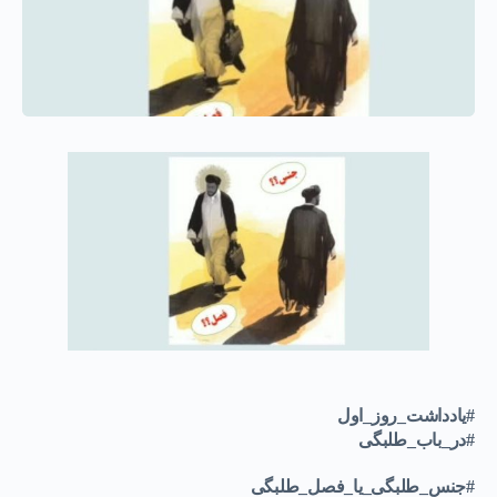
#یادداشت_روز_اول
#در_باب_طلبگی
#جنس_طلبگی_یا_فصل_طلبگی