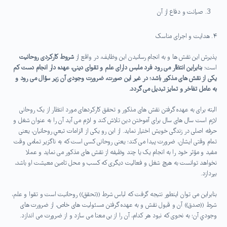
صیانت و دفاع از آن
۴. هدایت و اجرای مناسک
پذیرش این نقش ها و به انجام رسانیدن این وظایف، در واقع از
شروط کارکردی روحانیت
است؛
بنابراین انتظار می رود فرد ملبس دارای علم و تقوای دینی، عهده دار انجام دست کم
یکی از نقش های مذکور باشد؛
در غیر این صورت، ضرورت وجودی آن زیر سؤال می رود و
به عامل تفاخر و تمایز تبدیل می گردد
.
البته برای به عهده گرفتن نقش های مذکور و تحقق کارکردهای مورد انتظار از یک روحانی
لازم است سال های سال برای آموختن دین تلاش کند و لازم می آید آن را به عنوان شغل و
حرفه اصلی در زندگی خویش اختیار نماید. از این رو یکی از الزامات تبعي روحانیان، یعنی
تمام وقتی ایشان، ضرورت پیدا می کند؛ یعنی روحانی کسی است که به ناگزیر تمامی وقت
مفید و مؤثر خود را به انجام یک یا چند وظیفه از نقش های مذکور می نماید و عملا
نخواهد توانست به هیچ شغل و فعالیت دیگری که کسب و محل تامین معیشت او باشد،
بپردازد.
بنابراین می توان اینطور نتیجه گرفت که لباس شرط ((تحقق)) روحانیت است و تقوا و علم،
شرط ((صدق)) آن و قبول نقش و به عهده گرفتن مسئولیت های خاص، از ضرورت های
وجودي آن؛ به نحوی که نبود هر کدام، آن را از بی معنا می سازد و از ضرورت می اندازد.