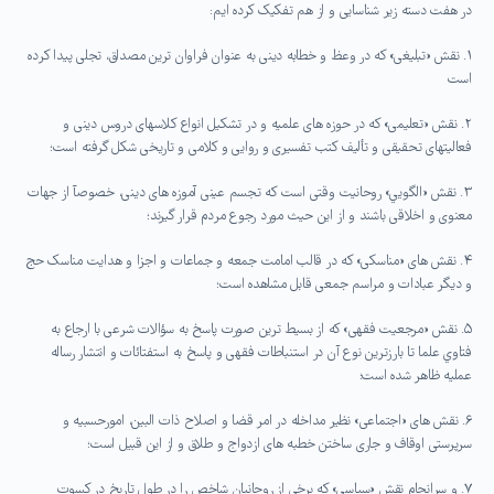
در هفت دسته زیر شناسایی و از هم تفکیک کرده ایم:
۱. نقش «تبلیغی» که در وعظ و خطابه دینی به عنوان فراوان ترین مصداق، تجلی پیدا کرده
است
٢. نقش «تعلیمی» که در حوزه های علمیه و در تشکیل انواع کلاسهای دروس دینی و
فعالیتهای تحقیقی و تألیف کتب تفسیری و روایی و کلامی و تاریخی شکل گرفته است؛
٣. نقش «الگويي» روحانیت وقتی است که تجسم عینی آموزه های دینی، خصوصآ از جهات
معنوی و اخلاقی باشند و از این حیث مورد رجوع مردم قرار گیرند؛
۴. نقش های «مناسکی» که در قالب امامت جمعه و جماعات و اجزا و هدایت مناسک حج
و دیگر عبادات و مراسم جمعی قابل مشاهده است؛
۵. نقش «مرجعیت فقهی» که از بسيط ترین صورت پاسخ به سؤالات شرعی با ارجاع به
فتاوي علما تا بارزترین نوع آن در استنباطات فقهی و پاسخ به استفتائات و انتشار رساله
عملیه ظاهر شده است؛
۶. نقش های «اجتماعی» نظير مداخله در امر قضا و اصلاح ذات البین، امورحسبیه و
سرپرستی اوقاف و جاری ساختن خطبه های ازدواج و طلاق و از این قبيل است؛
۷. و سرانجام نقش «سیاسی» که برخی از روحانیان شاخص را در طول تاریخ در کسوت