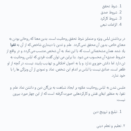
شرط تحقق
شروط صدق
شروط کارکرد
الزامات تبعی
در برداشتن لباس ویژه و متمایز شرط تحقق روحانیت است. بدین معنا که روحانی بودن به
معنای خاص، بدون آن محقق نمی گردد. علم و تدین با دینداري شاخص که از آن به
تقوا
یاد شده، همان مشخصاتی است که با این نماد به آن شخص منتسب می گردد و در واقع از
«شروط صدق» آن محسوب می شود. بنا براین می توان گفت فردی که لباس روحانیت به
تن دارد اما دانش حوزوی ندارد و یا به اصول اخلاقی و تهذیب پایبند نیست، در آنچه از او
ظاهر است، صادق نیست یا لباس بر اندام این شخص، نماد و نمودی از آن ویژگی ها را با
خود ندارد.
ملبس شدن به لباس روحانیت علاوه بر ایجاد شباهت به بزرگان دین و داشتن نماد علم و
تقوا، به منظور ایفای نقش و کارکردهایی صورت گرفته است که از این چهار مورد بیرون
نیست:
تبلیغ و ترویج دین
٢. تعلیم و تعلم دینی