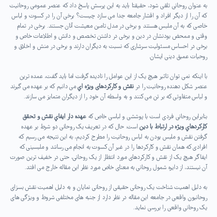
به عنوان روحانی تلقی شود، حقیقتا باید به این پرسش پاسخ داد که عنصر عمومی روحانیت
که آن را از دیگر افراد و اقشار جامعه جدا می سازد چیست؟ برخی آن را در کسوت و لباس
خاصی که به آن ملبس هستند و برخی در مدل تامین معیشت آنان جستند. برخی در تمام
وقتی و ممحض بودنشان در دین و برخی در داشتن تخصص و دانش و اطلاعات خاص و
برخی در احساس مسئولیت سرشاری که نسبت به دیگران دارند و برخی در منش و اخلاق و
روحیات عمیق دینی ایشان.
با اینکه نمی توان تاثیر هیچ یک از این عوامل را نادیده گرفت اما باید گفت، عمده ترین
عنصر شکل دهنده روحانیت را در
نقش و کارکردهای ویژه اي
می دانیم که بر عهده می گیرند
و لباس متفاوتی که بر تن می کنند و به واسطه آن خود را از دیگران متمایز می سازند.
بنابراین روحانی فردی است با پوششی و لباسی خاص که
عهده دار ايفاي نقش و تحقق
كاركردهاي ویژه در ارتباط با دین
است. حال که در تعریف یک روحانی دو شرط بر عهده
گرفتن نقش و ملبس بودن به لباس روحانیت را مطرح کردیم، به این نتیجه می رسیم که
افرادی که همان نقش و کارکردها را در غير آن کسوت به انجام می رسانند و ملبسینی که
ایفاگر هیچ یک از نقش و کارکردهای مورد انتظار از یک روحانی، حتی در خفیف ترین صورت
آن نیستند، از دایره شمول روحانی به معنای خاص مورد نظر این مقاله خارج می افتد.
به دلیل اهمیت شناخت یک روحانی حقیقی از روحانی نمایان و به دلیل اهمیت نقش بسزای
روحانیون واقعی در جامعه این مقاله در نظر دارد از جنبه های مختلفی شروط و ویژگی های
یک روحانی واقعی را بررسی نماید.