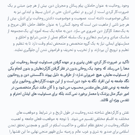
وجود روحانیت به عنوان حاملان، پیام رسانان و مجریان دین، بیش از هر چیز، مبتنی بر یک
ضرورت کار کردی است؛ از این رو در تمامی ادیان، حتی در ادیان بسيط و ابتدایی نیز به
شکلی موضوعیت داشته است. عمومیت و موضوعیت داشتن روحانیت برای ادیان، بیش از
هر چیز ناشی از ماهیت دین است که وجود کسانی را به عنوان حافظ، حامل، ناقل، مروج و
به یک معنا، كارگزار دین ضروری می سازد. دین به مثابه یک بسته آموزه ای، یک مجموعه از
مناسک عبادی و مراسم شعائری و یک سلسله احکام عملی از جنس شرايع و اخلاق و
ممارستهای ایمانی، نیاز به یک گروه متخصص و متمحض تمام وقت دارد تا به تنظیم و
تعلیم و ترویج آن بپردازند و از تخریب و تحریف و فراموش شدن آن جلوگیری نمایند.
تأکید بر ضرورت کار کردي، نقش پذیری و بر عهده گرفتن مسئولیت توسط روحانیت، این
معنا را می رساند که وجود یک روحانی بدون در نظر گرفتن کارکردهایش و بدون انجام یکی
از مسئولیت هایش، هیچ ضرورتی ندارد؛ از طرفی به دلیل پیوند ناگسستنی دین و روحانیون
نگاه جامعه به این افراد نگاه به خود دین است و از این جهت کارکردهای روحانیون برای
جامعه به نوعی نقش های مقدس محسوب می شود و با آنان مانند دیگر متخصصین در
امور دیگر مثل پزشک یا معمار برخورد نمی کنند بلکه برای مسئولیت های ایشان احترام و
تقدس ویژه ای قائلند.
نقش و کارکردهای شناخته شده روحانیت در طول تاریخ و در شرایط و موقعیت های
مختلف، به اقسام مختلفی تقسیم می شوند. با توجه به موقعیت فعلی جامعه و اهمیت
جایگاه روحانیت در تحقق نظام اسلامی و حاکمیت اسلام در کشور و همچنین تحقق تمدن
اسلامی برای صدور به شرق و غرب عالم و زمینه سازی ظهور منجی نهایی، ما این نقشها را