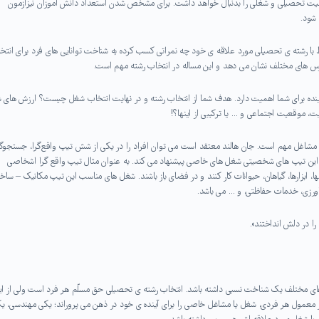
قیت تحصیلی و شغلی را بدنبال خواهد داشت. برای مشخص شدن استعداد دانش آموزان نیزآزمون
با رشته ی تحصیلی مورد علاقه ی خود چه نمراتی کسب کرده به شناخت توانایی های فرد برای انتخ
درس های مختلف نشان می دهد و این مساله در انتخاب رشته مهم است.
نده برای شما اهمیت دارد. هدف شما از انتخاب رشته و در نهایت انتخاب شغل چیست؟ ارزش های ش
، موقعیت اجتماعی و … یا ترکیبی از اینها؟!
مشاغل مهم است. جان هالند معتقد است می توان افراد را در یکی از شش تیپ واقع‌گرا، جستجوگر
 از این تیپ های شخصیتی شغل های خاصی پیشنهاد می کند. به عنوان مثال تیپ واقع گرا اشخاصی
نها، ابزارها، گیاهان، حیوانات کار کنند و در فضای باز باشند. شغل های مناسب این تیپ مکانیک – سا
اورزی، خدمات حفاظتی، و … می باشد.
را در دلش انداختند».
ای مختلف یک شناخت نسبی داشته باشد. انتخاب رشته ی تحصیلی حق مسلّم هر فرد است ولی از ای
 طور معمول هر فردی، شغل یا مشاغل خاصی را برای آینده ی خود در ذهن می پروراند؛ یکی مهندسی، ی