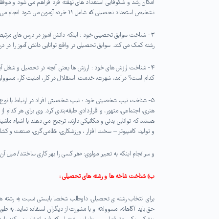
امکان رشد و شکوفایی استعداد های نهفته فرد فراهم می شود و موف
تشخیص استعداد تحصیلی که شامل ۱۱ خرده آزمون می شود انجام می شود.
۳- شناخت سوابق تحصیلی خود : اینکه دانش آموز در درس های مرتبط 
رشته کمک می کند. سوابق تحصیلی در واقع توانایی دانش آموز را در 
۴- شناخت ارزش های خود : ارزش ها یعنی آنچه در تحصیل و شغل آی
کدام است؟ درآمد، شهرت، خدمت، استقلال در کار، امنیت کار، مسوولیت
۵- شناخت تیپ شخصیتی خود : تیپ شخصیتی افراد در ارتباط با نوع 
هنری، اجتماعی، متهور، و قراردادی طبقه‌بندی کرد. وی برای هر کدام
هستند که توانایی بدنی و مکانیکی دارند، ترجیح می دهند با اشیاء ماشی
و تولید، کامپیوتر – سخت افزار ، ورزشکاری، نظامی گری، صنعت و کش
و سرانجام اینکه به تعبیر مولوی: «هر کسی را بهر کاری ساختند/ میل آن 
ب) شناخت شاخه ها و
رشته های تحصیلی
:
برای انتخاب رشته ی تحصیلی، داوطلب شخصا بایستی نسبت به رشته ه
حق باید آگاهانه، مسوولانه و با مشورت از دیگران استفاده نماید. به