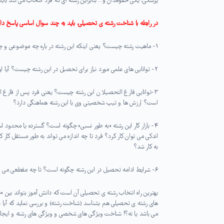
پزشکی، یکی حقوقدان و… بنابراین رشته ای که فرد انتخاب می کند بای
در رابطه با شناخت رشته ی تحصیلی، باید به چند سوال اساسی پاسخ داد
۱- ماهیت رشته چیست؟ یعنی اینکه این رشته در باره چه موضوعی و چه مسایلی بحث می کند؟ آیا این رشته مورد علاقه ی وی می باشد؟
۲- توانایی های علمی مورد نیاز برای تحصیل در این رشته چیست؟ آیا او این توانایی ها را دارد؟ سوابق تحصیلی وی تایید کننده این توانایی ها می باشد؟
۳-توانایی فارغ التحصیلا ن این رشته چیست؟ یعنی فرد پس از فارغ التح
است؟ ارزش ها و تیپ شخصیتی وی با این رشته هماهنگی دارد؟
۴- بازار کار این رشته «به طور نسبی» چگونه است؟ گسترده یا محدود اس
اندکی می توان کار کرد؟ فرد تا چه اندازه می تواند به طور مستقل ک
به کار شد؟
۶- شرایط ادامه تحصیل در این رشته چگونه است؟ تا چه مقطعی می خواهد و می تواند ادامه ی تحصیل دهد؟
بهترین راه انتخاب رشته ی تحصیلی آن است که دانش آموز بتواند بین «
های رشته ی تحصیلی هم بشناسد (شناخت رشته) و بررسی نماید که آیا
می باشد یا نه؟! شناخت ویژگی های شخصی و ویژگی های رشته و ایجاد ه