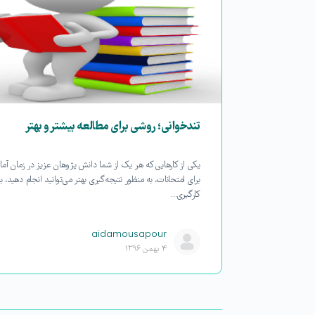
 پرورشی
تندخوانی؛ روشی برای مطالعه بیشتر و بهتر
ام اول برای
یکی از کارهایی که هر یک از شما دانش پژوهان عزیز در زمان آما
گی برداریم،
برای امتحانات، به منظور نتیجه‌گیری بهتر می‌توانید انجام دهید، ب
کارگیری…
aidamousapour
۴ بهمن ۱۳۹۶