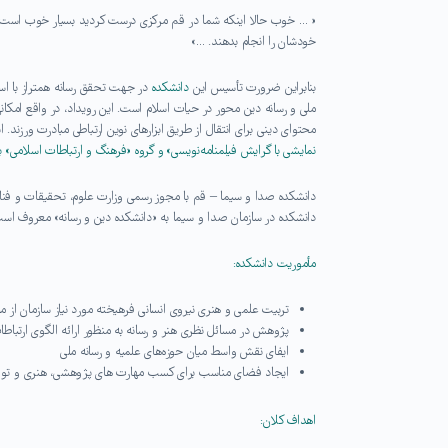
« … خوب حالا اینکه شما در قم مرکزی درست کردید بسیار خوب است. در 
خودشان را انجام بدهند. …»
بنابراین ضرورت تأسیس این
دانشکده
در جهت تحقق رسانه همتراز با اسلا
ملی و رسانه دین محور در حیات اسلام است. این رویداد، در واقع امکا
محتوای دینی برای انتقال از طریق ابزارهای نوین ارتباطی مبادرت ورزند. این دانشکده 
نمایشی با گرایش فیلمنامه‌نویسی» و گروه «فرهنگ و ارتباطات اسلامی» ب
دانشکده صدا و سیما – قم با مجوز رسمی وزارت علوم، تحقیقات و فنا
دانشکده در سازمان صدا و سیما به «دانشکده دین و رسانه» معروف اس
مأموریت دانشکده:
تربیت علمی و هنری نیروی انسانی فرهیخته مورد نیاز سازمان از می
پژوهش در مسائل نظری هنر و رسانه به منظور ارائه الگوی ارتباطا
ایفای نقش واسط میان حوزه‌های علمیه و رسانه ملی
ایجاد فضای مناسب برای کسب مهارت های پژوهشی، هنری و تولیدی
اهداف کلان: