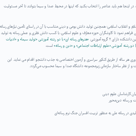
اینجا هم باید عناصر را انتخاب بکنید که اینها در محیط صدا و سیما بتوانند تا آخر مسئولیت
م و انقلاب اسلامی؛ همچنین تولید دانش بومی و دینی متناسب با آن در راستای تأمین نیازهای رسانه
نی فراهم نمود تا کاوشگران حوزه معارف و علوم اسلامی، با کسب دانش نظری و عملی رسانه به تولید
دارای ۲ گروه آموزشی:
«هنرهای رسانه ای» با دو رشته آموزشی «تولید سیما» و «ادبیات
ا دو رشته آموزشی «علوم ارتباطات اجتماعی» و «دین و رسانه»
است.
وری هر ساله از طریق کنکور سراسری و آزمون اختصاصی به جذب دانشجو اقدام می نماید. این
ت و از نظر ساختار سازمانی زیرمجموعه دانشگاه صدا و سیما محسوب می‌گردد.
ان کارشناسان علوم دینی
ت و رسانه دین‌محور
 در رسانه ملی به منظور تربیت افسران جنگ نرم رسانه‌ای