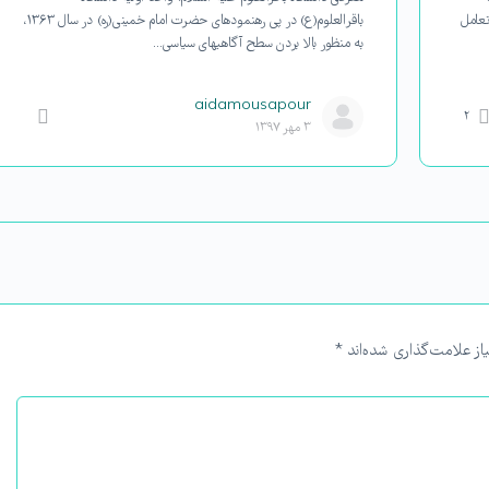
تعامل
باقرالعلوم(ع) در پی رهنمودهای حضرت امام خمینی(ره) در سال ۱۳۶۳،
به منظور بالا بردن سطح آگاهی­های سیاسی…
aidamousapour
۲
۳ مهر ۱۳۹۷
از علامت‌گذاری شده‌اند
*