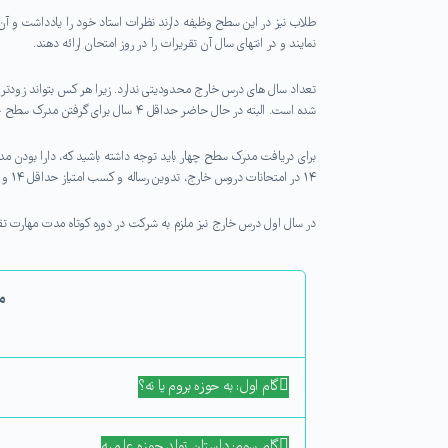
طلاب نیز در این سطح وظیفه دارند نظرات استاد خود را یادداشت و آن ر
نمایند و در انتهای سال آن تقریرات را در روز امتحان ارائه دهند.
تعداد سال های درس خارج محدودیتی ندارد. زیرا هر کس بتواند زودتر ب
شده است. البته در حال حاضر حداقل ۴ سال برای گرفتن مدرک سطح چهار باید در این دروس شرکت کنید.
برای دریافت مدرک سطح چهار باید توجه داشته باشید که، دارا بو
۱۴ در امتحانات دروس خارج، تدوين رساله و كسب امتياز حداقل ۱۴ و معمم بودن مستمر از شرايط اختصاصي اعطاي مدرك علمي سطح چهار مي باشد.
در سال اول درس خارج نیز ملزم به شرکت در دوره کوتاه مدت مهارت تق
م
گام اول: به حوزه بروم یا نه؟
گام سوم: داستان تولد حوزه علمیه