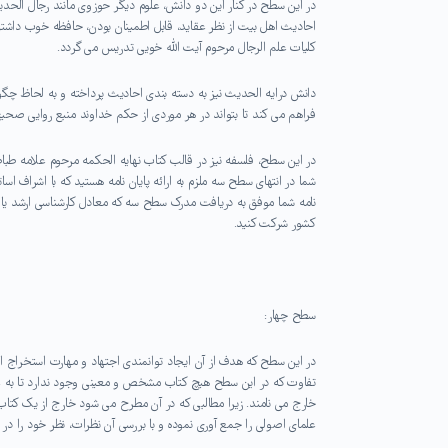
در این سطح در کنار این دو دانش، علوم دیگر حوزوی مانند رجال الحد
احادیث اهل بیت از نظر عقاید، قابل اطمینان بودن، حافظه خوب داشتن 
کلیات علم الرجال مرحوم آیت الله خویی تدریس می گردد.
دانش درایه الحدیث نیز به دسته بندی احادیث پرداخته و به لحاظ چگون
فراهم می کند تا بتواند در هر موردی از حکم خداوند منبع روایی صحیح
در این سطح، فلسفه نیز در قالب کتاب نهایه الحکمه مرحوم علامه طب
شما در انتهای سطح سه ملزم به ارائه پایان نامه هستید که با اشراف اسا
نامه شما موفق به دریافت مدرک سطح سه که معادل کارشناسی ارشد یا ه
کشور شرکت کنید.
سطح چهار:
در این سطح که هدف از آن ایجاد توانمندی اجتهاد و مهارت استخراج احک
تفاوت که در این سطح هیچ کتاب مشخص و معینی وجود ندارد تا به عن
خارج می نامند. زیرا مطالبی که در آن مطرح می شود خارج از یک ک
علمای اصولی را جمع آوری نموده و با بررسی آن نظرات، نظر خود را در ت