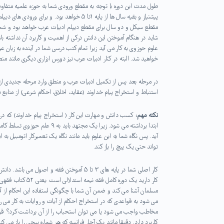
مقطع سیکل و دو سال برای مقطع دیپلم ادبیات عرب خواهد بود و شما بای
شاید در هنگام آموختن این دانش درکی از اهمیت و کاربرد آن نداشته با
علوم حوزوی به کار می آید زیرا تمام کتب درسی شما در آینده به زبان
خواهید شد. البته در کنار ادبیات عرب نیز دورس ابزاری دیگری مانند
در مرحله بعد پس از تکمیل ادبیات عرب و منطق وارد مرحله جدیدی از 
استنباط و استخراج پیام خداوند (عقاید، اخلاق، احکام شرعی) از منابع دی
نکته مهم:
کسب دانش و مهارت این کار ( استخراج پیام خداوند) که در ا
ابتدا برداشته می شود. زیرا یک
آید. پس نگاه شما به این علوم باید مانند نگاه یک تعمیرکار اتومبیل به 
تواند حتی یک پیچ را باز کند.
کار اصلی شما در پایه های ۳ تا ۵ آموختن فقه
کار دارید یک دوره
مسلمان آشنا می کند و ضمن آن شما با چگونگی استفاده این احکام از 
می شود به قواعدی که در استخراج احکام از آیات و روایات به کار می رو
مخاطب واجب می شود یا می توان استحباب را از آن برداشت کرد؟ قواعد
کاربرد دارد. دقیقا مانند یک آچار فرانسه که هر شماره پیچی را باز می کند