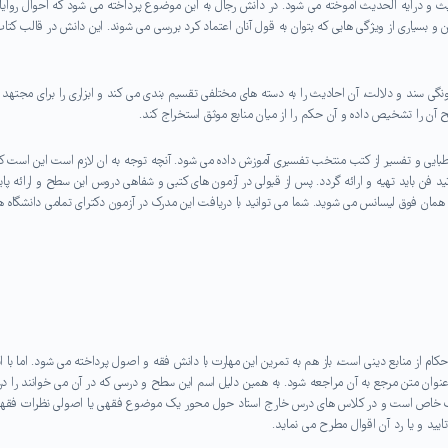
یث و درایه الحدیث آموخته می شود. در دانش رجال به این موضوع پرداخته می شود که احوال روایا
و بسیاری از ویژگی هایی که بتوان به قول آنان اعتماد کرد بررسی می شوند. این دانش در قالب کتا
گی سند و دلالت، آن احادیث را به دسته های مختلفی تقسیم بندی می کند و ابزاری را برای مجتهد
 آن را تشخیص داده و آن حکم را از میان منابع موثق استخراج کند.
اطبایی و تفسیر از کتب منتخب تفسیری آموزش داده می شود. آنچه توجه به ان لازم است این است ک
تید فن باید تهیه و ارائه گردد. پس از قبولی در آزمون های کتبی و شفاهی دروس این سطح و ارائه پای
مان فوق لیسانس می شوید. شما می توانید با دریافت این مدرک در آزمون دکترای تمامی دانشگاه ه
ام از منابع دینی است، باز هم به تمرین این مهارت با دانش فقه و اصول پرداخته می شود. اما با ا
وان متن مرجع به آن مراجعه شود. به همین دلیل اسم این سطح و درسی که در آن می خوانند را د
تاب خاص است و در کلاس های درس خارج استاد حول محور یک موضوع فقهی یا اصولی نظرات فقها
ایید و یا رد آن اقوال مطرح می نماید.