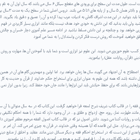
طول مدت این دوره با توجه به مقطع ورودی شما به حوزه علمیه متفاوت است. طول مدت این سطح برای ورودی های مقطع سیکل ۶ سال می باشد که سال اول آن ب
پیشنیاز و بقیه سال ها از پایه ۱تا ۵ خواهد بود. و برای ورودی های دیپلم و بالاتر همان ۵ سال و از پایه های ۱تا ۵ م
د بتوانید در این مدت اشراف کاملی به ادبیات عرب پیدا کرده و آن را عمیق و دقیق یاد بگیرید. الب
شید ولی باید بدانید که این دانش به خودی خود هدف نیست بلکه مانند ابزاری بسیار کاربردی در فهم
 عربی خواهد بود و چنانچه بر این دانش مسلط نباشید در ادامه مسیر علم آموزی دچار خسران و چالش
 منطق خواهید آموخت که روش درست فکر کردن واستدلال را به شما می آموزد
کسب علوم حوزوی می شوید. این علوم نیز ابزاری است و شما باید با آموختن آن ها، مهارت و روش
نی (قرآن، روایات، عقل) را بیاموزید.
صطلاح به آن اجتهاد می گویند سال ها زمان خواهد برد. اما اولین و مهمترین گام های آن در همین
 مجتهد باید به ۹ علم حوزوی تسلط کامل داشته باشد که همه این علوم به عنوان ابزاری برای استخراج حکم خداوند از قرآن و حدیث به کار
ابزارهایش باشد که برای حفظ حیاتش باید این ابزارها را مانند جان خود حفظ کند. زیرا بدون ابزار نمی
 و اصول می باشد. دانش فقه را در قالب کتاب شریف شرح لمعه فرا خواهید گرفت. این کتاب که در سه سال متوالی با آن س
 کامل فقه نیمه استدلالی است. یعنی ۵۲ کتاب فقهی مانند طهارت، نماز، روزه، حج، ازدواج و طلاق و… در آن وجود دارد که شما را با همه احکام تکلیفی
آیات و روایات آشنا می شوید. دانش اصول نیز که در قالب کتاب اصول الفقه مرحوم مظفر آموزش داد
د، می پردازد. مثل این قاعده که آیا همیشه وقتی خداوند در قرآن به چیزی امر می کند، آن امر بر
ی از این دست که در استخراج احکام فقه و دیگر مسائل دینی مانند عقاید و اخلاق از منابع دینی
. پس نباید نگاه کاربردی به آن را فراموش کنید و هرچه می آموزید باید کاربرد آن را نیز بیاموزید.