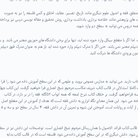
نطق، فقه و اصول علوم دیگری مانند تاریخ، تفسیر، عقاید، اخلاق و کمی فلسفه را نیز به صورت
 های پژوهشی مانند خلاصه برداری، یادداشت برداری، روش تحقیق و مقاله نویسی درسی نیز پرداخته
همه دروس می توانید به سطح دو وارد شوید.
ما اگر با مقطع سیکل وارد حوزه شده اید، تنها برای برخی دانشگاه های حوزوی معتبر می باشد. و بر
پلم معتبر نمی باشد. حتی اگر با مدرک دیپلم وارد حوزه شده اید باز هم به عنوان مدرک فوق دیپلم
آزمون ورودی دانشگاه ها شرکت کنید.
 دارید. می توانید به مدارس عمومی بروید و علومی که در این سطح آموزش داده می شود را فرا
کاملا استدلالی در قالب کتاب شریف مکاسب مرحوم شیخ انصاری فرا خواهید گرفت. این کتاب چهار
جلد است که دو جلد آن را در سطح دو و دو جلد دیگر آن را در سطح سه فراخواهید گرفت. بر خلاف کتاب شرح لمعه که همه ابواب ۵۲گانه فقه را در بر دارد، در کتاب
ته می شود. این همان معنای نگاه ابزاری به دانش فقه است که هدف از آموزش در این مقطع اصل
احکام تجارت نیست بلکه تمرینی برای آشنایی با چگونگی استخراج حکم از آیات و روایات است. آموختن این شیوه و تمرین آن در دانش فقه، ۴ سال در سطح دو و سه و ۸
الب کتاب فرائد الاصول یا همان رسائل مرحوم شیخ انصاری است. توضیحات این دانش نیز در سط
 شود. دانش دیگری که در این سطح آموزش داده می شود فلسفه است که در قالب کتاب بدایه