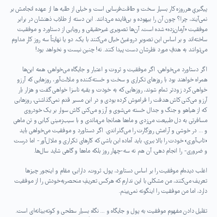
پیگیریِ هرروزه کار بسیار سخت و طاقت‌فرسایی است و خیلی از طلبه ها از عهده انجامش بر
نمی‌آیند، چرا؟ چون آن را بیهوده و بی‌فایده می‌دانند. این دسته از طلاب ذهنشان در برابر
موفقیت «آرمان‌زده» شده است، آن‌ها تصویری غیرحقیقی و رویایی از دستاورد و موفقیت
ساخته‌اند و بر اساس این تصویرِ دروغینْ خیال می‌کنند با یک، دو یا نهایتاً سه روز کارِ مداوم
می‌توانند به هدفِ مورد نظرشان دست پیدا کنند. نه! چنین نیست و نخواهد بود!
اگر دستاورد می‌خواهی، اگر موفقیت و ثروت و اعتبار و جایگاه می‌خواهی، همه این‌ها
همراه خواهند بود با روزهای تکراری و سخت و خسته‌کننده و ملالت‌آور، روزهایی که آرزو
خواهی کرد زودتر تمام شوند، روزهایی که به خودت و بقیه ناسزا خواهی گفت و هزار بار
آرزو می‌کنی کاش هدفت را فراموش کرده بودی و در این مسیر قدم نمی‌گذاشتی، روزهایی
که از هیاهو و جنگ و جدال خسته می‌شوی و آرزو می‌کنی کاش سوار بر یک خودروی
مسافرتی به دل طبیعت می‌زدی و ماه‌ها همانجا می‌ماندی و با سیب‌زمینی کبابی و تن ماهی
و … در خوشی و آرامش روزگارت را می‌گذراندی. اگر دستاورد و موفقیت می‌خواهی باید
«تاب‌آوری» خودت را بالا ببری، باید آماده این باشی که کارهای تکراری و ملال‌آور- اما درست
و ضروری- را انجام دهی، آن هم نه سه-چهار روز بلکه ماه‌ها و گاهی شاید سال‌ها.
اغلب دیده‌ام موفقیت را بر اساس دستاورد، پول، ثروت، دارایی، مقام و اینجور چیزها
تعریف می‌کنند، من مشکلی با این ندارم که هرکس تعریفِ منحصر‌به‌خودش را از موفقیت
دارد، اما من موفقیت را اینگونه نمی‌بینم.
تقلیل دادن مفهوم موفقیت به پول و جایگاه و … نگاه بسیار سطحی و کوته‌بینانه‌ای است.