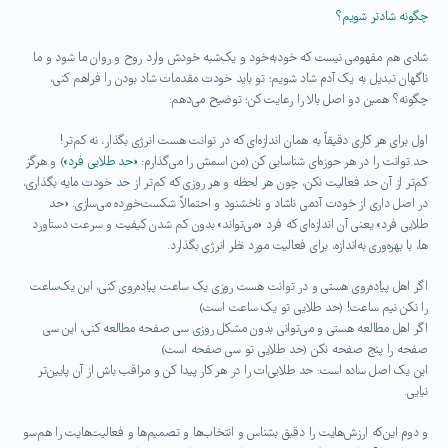
چگونه شادتر شویم؟
شادی هم مفهومی نیست که خودبه‌خود و یک‌شبه خودش وارد روح و روان ما شود و ما
ناگهان تبدیل به یک آدم شاد شویم؛ تو باید خودت مقدمات شاد بودن را فراهم کنی،
چگونه؟ همین دو اصل بالا را رعایت کن؛ توضیح می‌دهم:
اول برای هر کاری دقیقاً به همان اندازه‌ای که در توانت هست انرژی بگذار، نه کم‌تر!
حد توانت را در هر حوزه‌ای شناسایی کن (من اسمش را می‌گذارم:
«حد طلایی فرد»
) و هرگز
کم‌تر از آن حد فعالیت نکن، چون هر لحظه و هر روزی که کم‌تر از حد خودت مایه بگذاری،
در اصل داری از خودت آدمی ناشاد و ناخشنود و احتمالاً شکست‌خورده می‌سازی. «حد
طلایی فرد» یعنی آن اندازه‌ای که فرد «می‌تواند» بدون کم شدن کیفیت و سرعت دستاورد
ها، با بهره‌وری به‌اندازه، برای فعالیت مورد نظر انرژی بگذارد.
اگر اهل پیاده‌روی هستی و در توانت هست روزی یک ساعت پیاده‌روی کنی، این یک‌ساعت
را نکن نیم ساعت! (حد طلایی تو یک ساعت است)
اگر اهل مطالعه هستی و می‌توانی بدون مشکل روزی سی صفحه مطالعه کنی، این سی
صفحه را پنج صفحه نکن (حد طلایی تو سی صفحه است)
این یک اصل ساده است:‌ حد طلایی‌ات را در هر کار پیدا کن و مراقب باش از آن پایین‌تر
نیایی.
و دوم این‌که ارزش‌هایت را دقیق بشناس و انتخاب‌ها و تصمیم‌ها و فعالیت‌هایت را هم‌سو