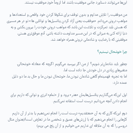
این‌ها می‌توانند دستاورد جانبی موفقیت باشند اما لزوماً خودِ موفقیت نیستند.
من موفقیت را تلاشِ مداوم و بدون توقف برای شکوفا کردنِ خود واقعی و استعدادها و
مواهبِ درونی می‌دانم. «موفقیت یعنی آزاد کردنِ پتانسیل‌ها و توانایی ها؛» تو در هر مسیری
که هستی باید تمرکزت و تلاشت این باشد که مواهب درونی خودت را بیرون بکشی و به
دنیا ارائه کنی به میزانی که در این مسیر مداومت داشته باشی، آدمِ موفق‌تری هستی،
موفقیتی که با رضایتِ و شادمانی درونی همراه خواهد شد.
چرا خوشحال نیستیم؟
چطور باید شادمان‌تر شویم؟ از من اگر بپرسید می‌گویم اگرچه که معادله خوشحالی،
متغیرهای زیادی در دل خودش جا داده است اما،
اما به تجربه فهمیده‌ام گاهی شادمان نبودن ما، خوشحال نبودن ما و حال بد ما دو دلیل
عمده دارد:
اول این‌که می‌گذاریم پتانسیل‌هایمان «هدر» برود و از «تمام» انرژی و توانی که داریم برای
انجام دادن آنچه می‌دانیم درست است استفاده نمی‌کنیم.
دوم این‌که کاری که به آن «معتقدیم» درست است را انجام نمی‌دهیم یا بدتر از آن داریم
کارهایی را انجام می‌دهیم که با ارزش‌های عمیق و شخصی ما در تعارض است!(بعنوان مثال
دروسی را که به آن علاقه ای نداریم می خوانیم و از آن رنج می بریم)