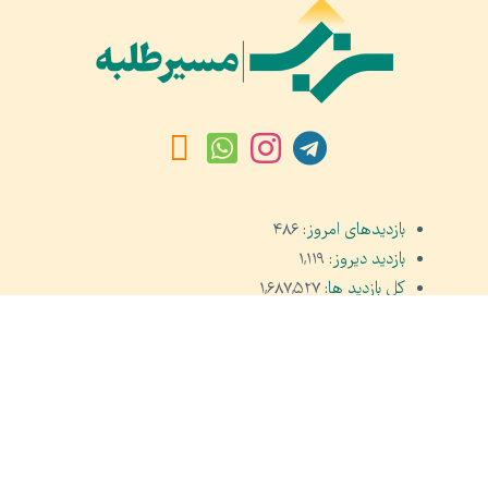
بازدیدهای امروز:
۴۸۶
بازدید دیروز:
۱,۱۱۹
کل بازدید ها:
۱,۶۸۷,۵۲۷
کل بازدیدکنند‌گان:
۶۶۱,۰۳۸
کل کاربرها:
۳۰,۴۷۷
تمام حقوق مادی و معنوی محفوظ است © ۲۰۲۱
PHP Code Snippets
Powered By :
XYZScripts.com