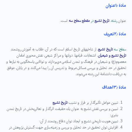
مادة ۱٫عنوان
عنوان
رشته،
تاریخ تشیع
در
مقطع سطح سه
است.
مادة ۲٫تعریف
سطح سه
تاریخ تشیع
، از شاخه­های تاریخ اسلام است كه در آن، طلاب به آموزش روشمند
تاریخ تشیع و شیعیان
، انشعابات، قیام‏ها، دولت‏ها و مراكز شیعى، نقش محورى امامان
معصوم(ع) و شیعیان در فرهنگ و تمدن اسلامى مى‏پردازند و توانایی پاسخگویی به نیازها و
تحقیق در حد تحلیل و بررسی مسائل مربوط و تدریس آن را پیدا می‌كنند و در پایان، موفق
به دریافت دانشنامة این رشته می‌شوند.
مادة ۳٫اهداف
تبیین عوامل تأثیرگذار بر فراز و نشیب
تاریخ تشیع
؛
تبیین و بررسی نقش تشیع به عنوان یك حقیقت اثرگذار و تعالى‌بخش در تاریخ تمدن
بشرى؛
تبیین هویت تاریخی تشیع و ایجاد توان دفاع روشمند از آن؛
افزایش توان تحقیق در حد تحلیل و بررسی و زمینه‌سازی جهت گسترش پژوهش‌ در