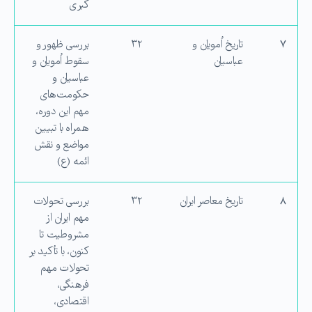
كبری
۷
تاریخ اُمویان و
۳۲
بررسی ظهور و
عباسیان
سقوط اُمویان و
عباسیان و
حكومت‌های
مهم این دوره،
همراه با تبیین
مواضع و نقش
ائمه (ع)
۸
تاریخ معاصر ایران
۳۲
بررسی تحولات
مهم ایران از
مشروطیت تا
كنون، با تأكید بر
تحولات مهم
فرهنگی،
اقتصادی،