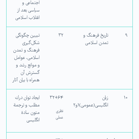
اجتماعی و
سیاسی بعد از
انقلاب اسلامی
۹
تاریخ فرهنگ و
۳۲
تبیین چگونگی
تمدن اسلامی
شکل‌گیری
فرهنگ و تمدن
اسلامی، عوامل
و موانع رشد و
گسترش آن
همراه با بیان آثار
۱۰
زبان
۳۲+۶۴
ایجاد توان درك
انگلیسی(عمومی)۱و۲
مطلب و ترجمة
نظری
متون سادة
عملی
انگلیسی