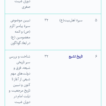
دوران غیبت
صغری
۵
سیرة اهل‌بیت(ع)
۳۲
تبیین موضوعی
سیرة پیامبر اکرم
(ص) و ائمه
معصومین (ع)
در ابعاد گوناگون
۶
تاریخ تشیع
۳۲
شناخت و بررسی
سیر تاریخی
شیعه، فرَق و
دولت‌های مهم
شیعی از آغاز تا
كنون و تبیین
تاریخ مرجعیت و
نیابت امام در
دوران غیبت