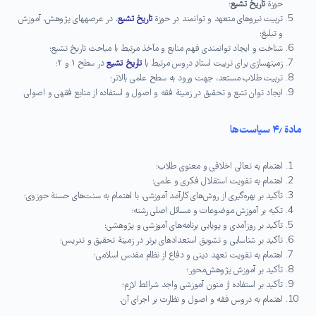
حوزة
تاریخ تشیع
؛
تربیت نیروهای متعهد و توانمند در حوزة
تاریخ تشیع
، در عرصه‏هاى پژوهش، آموزش
و تبلیغ؛
شناخت و ایجاد توانمندی فهم منابع و مآخذ مرتبط با مباحث تاریخ تشیع؛
زمینه­سازی برای تربیت استادِ دروس مرتبط با
تاریخ تشیع
در سطح ۱ و ۲؛
تربیت طلاب مستعد، جهت ورود به سطح علمی بالاتر؛
ایجاد توان تتبع و تحقیق در زمینة فقه و اصول و استفاده از منابع فقهی و اصولی.
مادة ۴٫
سیاست‌ها
اهتمام به تعالی اخلاقی و معنوی طلاب؛
اهتمام به تقویت استقلال فكری و علمی؛
تأكید بر بهره‌گیری از روش‌های كارآمد آموزشی، با اهتمام به سنت‌های حسنة حوزوی؛
تكیه بر آموزش موضوعات و مسائل اصلی رشته؛
تأكید بر روزآمدی و پویایی برنامه‌های آموزشی و پژوهشی؛
تأكید بر شناسایی و تشویق استعدادهای برتر در زمینة تحقیق و تدریس؛
اهتمام به تقویت تعهد دینی و دفاع از نظام مقدس اسلامی؛
تأكید بر آموزش پژوهش‌محور؛
تأكید بر استفاده از متون آموزشی واجد شرائط لازم؛
اهتمام به دروس فقه و اصول و نظارت بر اجرای آن.