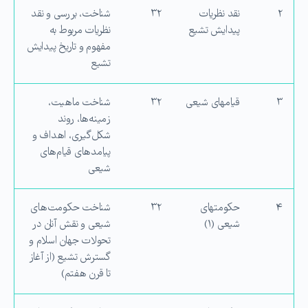
۲
نقد نظریات
۳۲
شناخت، بررسی و نقد
پیدایش تشیع
نظریات مربوط به
مفهوم و تاریخ پیدایش
تشیع
۳
قیام­های شیعی
۳۲
شناخت ماهیت،
زمینه‌ها، روند
شکل‌گیری، اهداف و
پیامدهای قیام‌های
شیعی
۴
حکومت­های
۳۲
شناخت حکومت‌های
شیعی (۱)
شیعی و نقش آنان در
تحولات جهان اسلام و
گسترش تشیع (از آغاز
تا قرن هفتم)