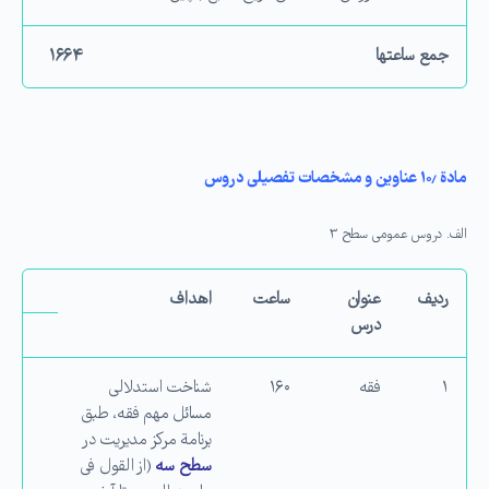
جمع ساعت­ها
۱۶۶۴
مادة ۱۰٫
عناوین و مشخصات تفصیلی دروس
الف. دروس عمومی سطح ۳
ردیف
عنوان
ساعت
اهداف
درس
۱
فقه
۱۶۰
شناخت استدلالی
مسائل مهم فقه، طبق
برنامة مركز مدیریت در
سطح سه
(از القول فی