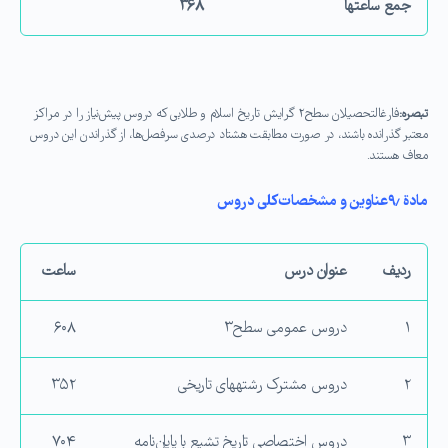
جمع ساعت­ها
۳۶۸
تبصره:
فارغ­التحصیلان سطح۲ گرایش تاریخ اسلام و طلابی كه دروس پیش‌نیاز را در مراكز
معتبر گذرانده باشند، در صورت مطابقت هشتاد درصدی سرفصل‌ها، از گذراندن این دروس
معاف هستند.
مادة ۹٫
عناوین و مشخصات كلی دروس
ردیف
عنوان درس
ساعت
۱
دروس عمومی سطح۳
۶۰۸
۲
دروس مشترک رشته­های تاریخی
۳۵۲
۳
دروس اختصاصی تاریخ تشیع با پایان‌نامه
۷۰۴