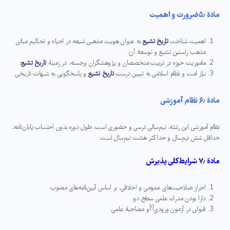
مادة ۵٫ضرورت و اهمیت
اهمیت شناخت
تاریخ تشیع
به عنوان هویت مذهبى شیعه در احیاء و تحكیم مبانى
مذهب راستین تشیع و توسعة آن؛
ماموریت حوزه در تربیت متخصصان و پژوهشگران برجسته، در زمینة
تاریخ تشیع
؛
نیاز امت و نظام اسلامى به تبیین درست
تاریخ تشیع
و پاسخگویى به شبهات تاریخى.
مادة ۶٫ نظام آموزشی
نظام آموزشی این رشته، نیم‌سالی درسی و حضوری است. طول دوره بدون احتساب پایان‌نامه،
حداقل شش نیم‌سال و حداكثر هشت نیم‌سال است.
مادة ۷٫ شرایط كلی پذیرش
احراز صلاحیت‌های عمومی و اخلاقی، بر اساس آیین‌نامه‌های مصوب
دارا بودن مدرك علمی سطح دو
[۱]
قبولی در آزمون ورودی
و مصاحبة علمی