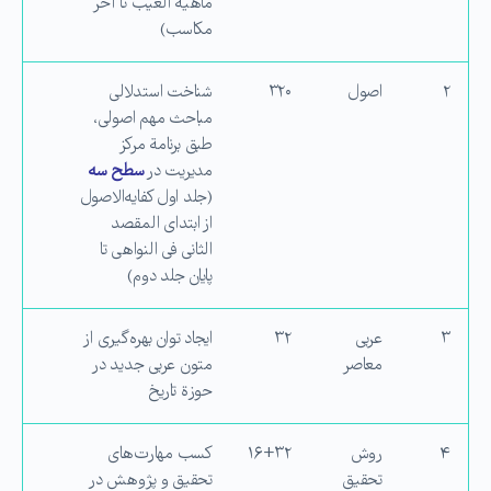
ماهیه العیب تا آخر
مكاسب)
۲
اصول
۳۲۰
شناخت استدلالی
مباحث مهم اصولی،
طبق برنامة مركز
مدیریت در
سطح سه
(جلد اول كفایه‌الاصول
از ابتدای المقصد
الثانی فی النواهی تا
پایان جلد دوم)
۳
عربی
۳۲
ایجاد توان بهره‌گیری از
معاصر
متون عربی جدید در
حوزة تاریخ
۴
روش
۱۶+۳۲
كسب مهارت‌های
تحقیق
تحقیق و پژوهش در