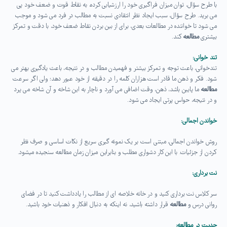
با طرح سؤال، توان میزان فراگیری خود را ارزشیابی کرده، به نقاط قوت و ضعف خود پی
می برید. طرح سؤال، سبب ایجاد نظر انتقادی نسبت به مطالب در فرد می شود و موجب
می شود تا خواننده در مطالعات بعدی، برای از بین بردن نقاط ضعف خود، با دقت و تمرکز
بیشتری
مطالعه
کند.
تند خوانی:
تندخوانی، باعث توجه و تمرکز بیشتر و فهمیدن مطالب و در نتیجه، باعث یادگیری بهتر می
شود. فکر و ذهن ما قادر است هزاران کلمه را در دقیقه از خود عبور دهد؛ ولی اگر سرعت
مطالعه
ما پایین باشد، ذهن، وقت اضافی می آورد و ناچار به این شاخه و آن شاخه می پرد
و در نتیجه، حواس پرتی ایجاد می شود.
خواندن اجمالی:
روش خواندن اجمالی، مبتنی است بر یک نمونه گیری سریع از نکات اساسی و صرف نظر
کردن از جزئیات. با این کار دشواری مطلب و بنابراین میزان زمان مطالعه سنجیده میشود.
نت برداری:
سر کلاس نت برداری کنید و در خانه خلاصه ای از مطالب را یادداشت کنید تا در فضای
روانی درس و
مطالعه
قرار داشته باشید، نه اینکه به دنبال افکار و ذهنیات خود باشید.
جدیت در مطالعه: