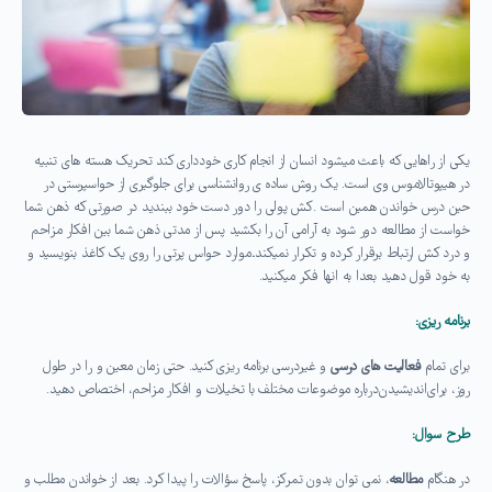
یکی از راهایی که باعث میشود انسان از انجام کاری خودداری کند تحریک هسته های تنبیه
در هیپوتالاموس وی است. یک روش ساده ی روانشناسی برای جلوگیری از حواسپرستی در
حین درس خواندن همین است .کش پولی را دور دست خود ببندید در صورتی که ذهن شما
خواست از مطالعه دور شود به آرامی آن را بکشید پس از مدتی ذهن شما بین افکار مزاحم
و درد کش ارتباط برقرار کرده و تکرار نمیکند
.
موارد حواس پرتی را روی یک کاغذ بنویسید و
به خود قول دهید بعدا به انها فکر میکنید.
برنامه ریزی:
برای تمام
فعالیت های درسی
و غیردرسی برنامه ریزی کنید. حتی زمان معین و را در طول
روز، برای اندیشیدن درباره موضوعات مختلف با تخیلات و افکار مزاحم، اختصاص دهید.
طرح سوال:
در هنگام
مطالعه
، نمی توان بدون تمرکز، پاسخ سؤالات را پیدا کرد. بعد از خواندن مطلب و