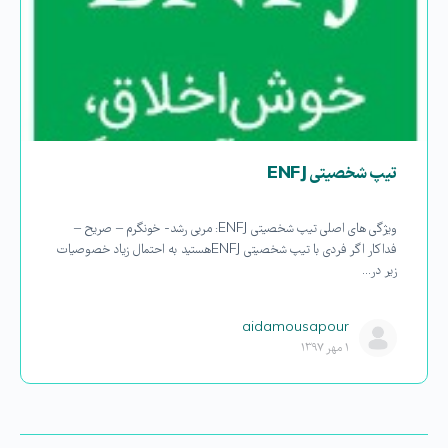
تیپ شخصیتی ENFJ
ویژگی های اصلی تیپ شخصیتی ENFJ: مربی رشد- خونگرم – صریح –
فداکار اگر فردی با تیپ شخصیتی ENFJ هستید به احتمال زیاد خصوصیات
زیر در…
aidamousapour
۱ مهر ۱۳۹۷