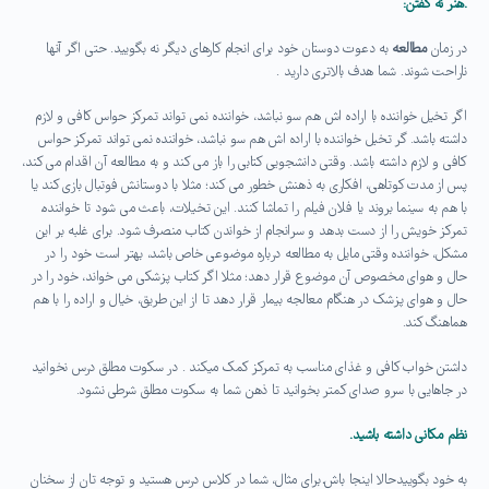
.هنر نه گفتن:
در زمان
مطالعه
به دعوت دوستان خود برای انجام کارهای دیگر نه بگویید. حتی اگر آنها
ناراحت شوند. شما هدف بالاتری دارید .
اگر تخیل خواننده با اراده اش هم سو نباشد، خواننده نمی تواند تمرکز حواس کافی و لازم
داشته باشد. گر تخیل خواننده با اراده اش هم سو نباشد، خواننده نمی تواند تمرکز حواس
کافی و لازم داشته باشد. وقتی دانشجویی کتابی را باز می کند و به مطالعه آن اقدام می کند،
پس از مدت کوتاهی، افکاری به ذهنش خطور می کند؛ مثلا با دوستانش فوتبال بازی کند یا
با هم به سینما بروند یا فلان فیلم را تماشا کنند. این تخیلات، باعث می شود تا خواننده،
تمرکز خویش را از دست بدهد و سرانجام از خواندن کتاب منصرف شود. برای غلبه بر این
مشکل، خواننده وقتی مایل به مطالعه درباره موضوعی خاص باشد، بهتر است خود را در
حال و هوای مخصوص آن موضوع قرار دهد؛ مثلا اگر کتاب پزشکی می خواند، خود را در
حال و هوای پزشک در هنگام معالجه بیمار قرار دهد تا از این طریق، خیال و اراده را با هم
هماهنگ کند.
داشتن خواب کافی و غذای مناسب به تمرکز کمک میکند . در سکوت مطلق درس نخوانید
در جاهایی با سرو صدای کمتر بخوانید تا ذهن شما به سکوت مطلق شرطی نشود.
نظم مکانی داشته باشید.
به خود بگویید حالا اینجا باش
.
برای مثال، شما در کلاس درس هستید و توجه تان از سخنان