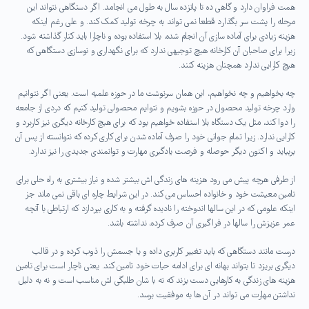
همت فراوان دارد و گاهی ده تا پانزده سال به طول می انجامد. اگر دستگاهی نتواند این
مرحله را پشت سر بگذارد قطعا نمی تواند به چرخه تولید کمک کند. و علی رغم اینکه
هزینه زیادی برای آماده سازی آن انجام شده، بلا استفاده بوده و ناچارا باید کنار گذاشته شود.
زیرا برای صاحبان آن کارخانه هیچ توجیهی ندارد که برای نگهداری و نوسازی دستگاهی که
هیچ کارایی ندارد همچنان هزینه کنند.
چه بخواهیم و چه نخواهیم، این همان سرنوشت ما در حوزه علمیه است. یعنی اگر نتوانیم
وارد چرخه تولید محصول در حوزه بشویم و نتوایم محصولی تولید کنیم که دردی از جامعه
را دوا کند، مثل یک دستگاه بلا استفاده خواهیم بود که برای هیچ کارخانه دیگری نیز کاربرد و
کارایی ندارد. زیرا تمام جوانی خود را صرف آماده شدن برای کاری کرده که نتوانسته از پس آن
بربیاید و اکنون دیگر حوصله و فرصت یادگیری مهارت و توانمندی جدیدی را نیز ندارد.
از طرفی هرچه پیش می رود هزینه های زندگی اش بیشتر شده و نیاز بیشتری به راه حلی برای
تامین معیشت خود و خانواده احساس می کند. در این شرایط چاره ای باقی نمی ماند جز
اینکه علومی که در این سالها اندوخته را نادیده گرفته و به کاری بپردازد که ارتباطی با آنچه
عمر عزیزش را سالها در فراگیری آن صرف کرده، نداشته باشد.
درست مانند دستگاهی که باید تغییر کاربری داده و یا جسمش را ذوب کرده و در قالب
دیگری بریزد تا بتواند بهانه ای برای ادامه حیات خود تامین کند. یعنی ناچار است برای تامین
هزینه های زندگی به کارهایی دست بزند که نه با شان طلبگی اش مناسب است و نه به دلیل
نداشتن مهارت می تواند در آن ها به موفقیت برسد.