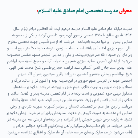
معرفی
مدرسه تخصصی امام صادق علیه السلام
:
مدرسه مبارکه امام صادق عليه السلام مدرسه مرحوم آيت اللّه العظمى ميلانى(ره)در سال
۱۳۹۲ قمري مطابق با ۱۳۵۰ شمسى از سوى آن مرحوم تأسيس گرديد و يکى از مجموعه
مدارس ايشان _ و تنها مدرسه باقيمانده _ مى‌باشد که از بدو تأسيس جهت تحصيل سطوح
عالى علوم حوزوى اختصاص يافته است. مساحت زمين مدرسه حدود ۵۰۰ متر مربع است و
زير بناى آن حدود ۱۵۰۰ متر مربع مى‌باشد، و يکي از مدارس قديمى مشهد مقدس محسوب
مى‌شود. از ابتداى تأسيس، اساتيد مبرّزى همچون حضرات آيات و حجج اسلام سيد ابراهيم
علم الهدى، سيد جلال الدين آشتيانى، سيد ابراهيم حجازى طبسى، شيخ محمد نصر اللهى،
شيخ ابوالقاسم روحانى، جعفرى کاشمرى، تقى‌زاده، باقرى سرشورى رضوان الله عليهم
اجمعين عهده دار تدريس علوم حوزوى در اين مدرسه بوده و اکنون نيز از اساتيد بزرگ و
ممتازى جهت تدريس و تربيت طلاب علوم حوزوى بهره‌مند مى‌باشد. علاوه بر برنامه‌هاى
متداول درسى حوزه (عمومى و تحت برنامه)، در ايام تعطيل، مدرسه پذيراى فضلا، اساتيد و
طلاب زائر آستان قدس امام رؤوف حضرت على بن موسى الرضا عليه آلاف التحيّة والثناء
مى‌باشد. زائرين اهل علم، در تعطيلات تابستان از سراسر کشور به صورت انفرادى، و برخى
مدارس قم مقدسه به صورت گروهى در معيّت اساتيدشان پذيرائى مى‌شوند. ايشان علاوه بر
تشرف به زيارت، برخى دروس خويش را نيز گذرانده و در برنامه‌هاى تربيتى عام اين مدرسه نيز
حضور مى‌يابند. در ايام مناسبت‌هاى سوگوارى أهل بيت(عليهم السلام)، مجالس عزادارى
إقامه مى‌شود. در ماه مبارک رمضان، مراسم خاص آن ماه مبارک و افطارى نيز انجام مى‌پذيرد.