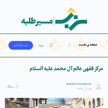
صفحه ی نخست
ورود
ثبت‌ نام کنید
مرکز فقهی عالم آل محمد علیه السلام
aidamousapour
دیدگاه
۲۸ آذر ۱۳۹۷