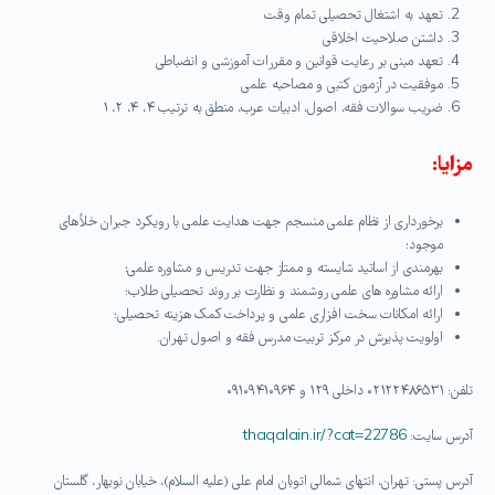
تعهد به اشتغال تحصیلی تمام وقت
داشتن صلاحیت اخلاقی
تعهد مبنی بر رعایت قوانین و مقررات آموزشی و انضباطی
موفقیت در آزمون کتبی و مصاحبه علمی
ضریب سوالات فقه، اصول، ادبیات عرب، منطق به ترتیب ۴، ۴، ۲، ۱
مزایا:
برخورداری از نظام علمی منسجم جهت هدایت علمی با رویکرد جبران خلأهای
موجود؛
بهرمندی از اساتید شایسته و ممتاز جهت تدریس و مشاوره علمی؛
ارائه مشاوره های علمی روشمند و نظارت بر روند تحصیلی طلاب؛
ارائه امکانات سخت افزاری علمی و پرداخت کمک هزینه تحصیلی؛
اولویت پذیرش در مرکز تربیت مدرس فقه و اصول تهران.
تلفن: ۰۲۱۲۲۴۸۶۵۳۱ داخلی ۱۲۹ و ۰۹۱۰۹۴۱۰۹۶۴
آدرس سایت:
thaqalain.ir/?cat=22786
آدرس پستی: تهران، انتهای شمالی اتوبان امام علی (علیه السلام)، خیابان نوبهار، گلستان