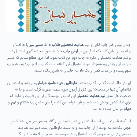
چندی پیش خبر چاپ کتابی از تیم
هدایت تحصیلی طلاب
به نام
مسیر سبز
را به اطلاع
رساندیم. از اولین کتاب کمک آزمون در
اولین چاپ
خود به صورت چشم گیری استقبال شد
و تیم هدایت تحصیلی را ملزم به چاپ دوم این کتاب نمود. اما امروز مطلع شدیم که مسیر
سبز در این چند روزه همچنان مورد استقبال قرار گرفته است که پس از چاپ دوم ، به چاپ
سوم رسیده و در مدت کمتر از یک ماه سه چاپ را به پایان رسانده است.
این در حالی است که این کتاب مختص
داوطلبین حوزه علمیه خراسان
می باشد و استقبال و
تقاضای آن تنها در مدت ۱۵ روز قبل از آزمون حوزه علمیه صورت گرفته است و بنا به
صحبت های مدیر
تیم هدایت تحصیلی
این کتاب و نویسندگان آن این قابلیت را دارند که
برای تمام کشور پوشش داده شود و قول تولید این کتاب را برای مقطع
پایه هشتم
و
نهم
و
دیپلم
در سال آینده داده اند.
اما آنچه قابل تحسین است استقبال بی نظیر داوطلبین از
کتاب مسیر سبز
می باشد که در
عرض یک ماه سه نوبت از آن چاپ شد و به دست داوطلبین رسید. دبیر تیم هدایت
تحصیلی در این خصوص گفت: استقبال و در خواست ها همچنان ادامه دارد و اگر