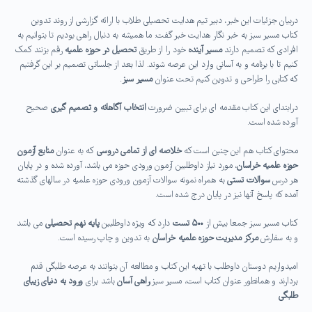
دربیان جزئیات این خبر، دبیر تیم هدایت تحصیلی طلاب با ارائه گزارشی از روند تدوین
کتاب مسیر سبز به خبر نگار هدایت خبر گفت: ما همیشه به دنبال راهی بودیم تا بتوانیم به
افرادی که تصمیم دارند
مسیر آینده
خود را از طریق
تحصیل در حوزه علمیه
رقم بزنند کمک
کنیم تا با برنامه و به آسانی وارد این عرصه شوند. لذا بعد از جلساتی تصمیم بر این گرفتیم
که کتابی را طراحی و تدوین کنیم تحت عنوان
مسیر سبز
.
درابتدای این کتاب مقدمه ای برای تبیین ضرورت
انتخاب آگاهانه و تصمیم گیری
صحیح
آورده شده است.
محتوای کتاب هم این چنین است که
خلاصه ای از تمامی دروسی
که به عنوان
منابع آزمون
حوزه علمیه خراسان
، مورد نیاز داوطلبین آزمون ورودی حوزه می باشد، آورده شده و در پایان
هر درس
سوالات تستی
به همراه نمونه سوالات آزمون ورودی حوزه علمیه در سالهای گذشته
آمده که پاسخ آنها نیز در پایان درج شده است.
کتاب مسیر سبز جمعا بیش از
۵۰۰ تست
دارد که ویژه داوطلبین
پایه نهم تحصیلی
می باشد
و به سفارش
مرکز مدیریت حوزه علمیه خراسان
به تدوین و چاپ رسیده است.
امیدواریم دوستان داوطلب با تهیه این کتاب و مطالعه آن بتوانند به عرصه طلبگی قدم
بردارند و همانطور عنوان کتاب است، مسیر سبز،
راهی آسان
باشد برای
ورود به دنیای زیبای
طلبگی