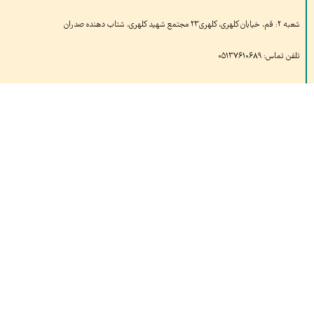
شعبه ۲: قم، خیابان کلهری، کلهری۲۳ مجتمع شهید کلهری، شتاب دهنده صدران
تلفن تماس: ۰۵۱۳۷۶۱۰۶۸۹
بازدیدهای امروز:
۵۴
بازدید دیروز:
۱,۱۱۹
کل بازدید ها:
۱,۶۸۷,۰۹۵
کل بازدیدکنند‌گان:
۶۶۰,۶۹۶