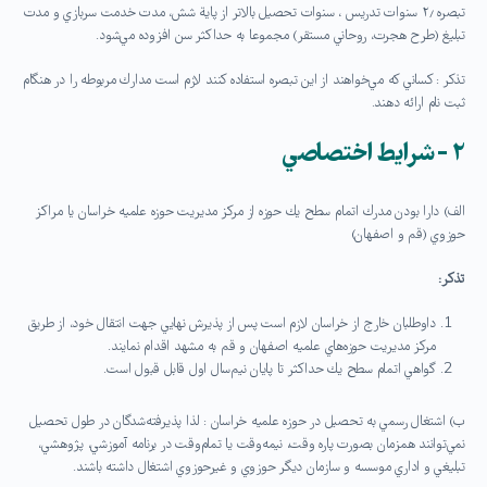
تبصره ۲٫ سنوات تدريس ، سنوات تحصيل بالاتر از پاية شش، مدت خدمت سربازي و مدت
تبليغ (طرح هجرت، روحاني مستقر) مجموعا به حداكثر سن افزوده مي‌شود.
تذكر : كساني كه مي‌خواهند از اين تبصره استفاده كنند لازم است مدارك مربوطه را در هنگام
ثبت نام ارائه دهند.
۲ -شرايط اختصاصي
الف) دارا بودن مدرك اتمام سطح يك حوزه از مركز مديريت حوزه علميه خراسان يا مراكز
حوزوي (قم و اصفهان)
تذكر:
داوطلبان خارج از خراسان لازم است پس از پذيرش نهايي جهت انتقال خود، از طريق
مركز مديريت حوزه‌هاي علميه اصفهان و قم به مشهد اقدام نمايند.
گواهي اتمام سطح يك حداكثر تا پايان نيم‌سال اول قابل قبول است.
ب) اشتغال رسمي به تحصيل در حوزه علميه خراسان : لذا پذيرفته‌شدگان در طول تحصيل
نمي‌توانند همزمان بصورت پاره‌ وقت، نيمه‌وقت يا تمام‌وقت در برنامه آموزشي، پژوهشي،
تبليغي و اداري موسسه و سازمان ديگر حوزوي و غيرحوزوي اشتغال داشته باشند.