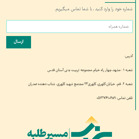
شماره خود را وارد کنید , با شما تماس میگیریم.
ارسال
آدرس:
شعبه ۱ : مشهد،چهار راه خیام, مجموعه تربیت بدنی آستان قدس
شعبه ۲: قم، خیابان کلهری، کلهری۲۳ مجتمع شهید کلهری، شتاب دهنده صدران
تلفن تماس: ۰۵۱۳۷۶۱۰۶۸۹