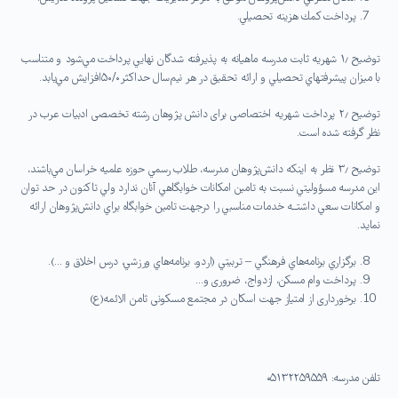
پرداخت كمك هزينه تحصيلي.
توضيح ۱٫ شهريه ثابت مدرسه ماهيانه به پذيرفته شدگان نهايي پرداخت مي‌شود و متناسب
با ميزان پيشرفتهاي تحصيلي و ارائه تحقيق در هر نیم‌سال حداکثر۵۰/۰افزايش مي‌يابد.
توضیح ۲٫ پرداخت شهریه اختصاصی برای دانش پژوهان رشته تخصصی ادبیات عرب در
نظر گرفته شده است.
توضيح ۳٫ نظر به اينكه دانش‌پژوهان مدرسه، طلاب رسمي حوزه علميه خراسان مي‌باشند،
اين مدرسه مسؤوليتي نسبت به تامين امكانات خوابگاهي آنان ندارد ولي تاكنون در حد توان
و امكانات سعي داشتــه خدمات مناسبي را درجهت تامین خوابگاه براي دانش‌پژوهان ارائه
نمايد.
برگزاري برنامه‌هاي فرهنگي – تربيتي (اردو، برنامه‌هاي ورزشي، درس اخلاق و …).
پرداخت وام مسکن، ازدواج، ضروری و…
برخورداری از امتیاز جهت اسکان در مجتمع مسکونی ثامن الائمه(ع)
تلفن مدرسه: ۰۵۱۳۲۲۵۹۵۵۹