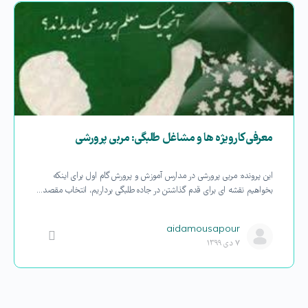
معرفی کارویژه ها و مشاغل طلبگی: مربی پرورشی
این پرونده: مربی پرورشی در مدارس آموزش و پرورش گام اول برای اینکه
بخواهیم نقشه ای برای قدم گذاشتن در جاده طلبگی برداریم، انتخاب مقصد…
aidamousapour
۷ دی ۱۳۹۹