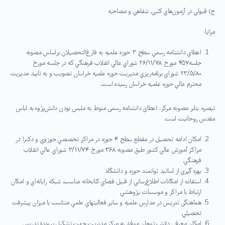
ج) قبولي در آزمون‌هاي كتبی، شفاهي و مصاحبه
مزایا:
اعطاي دانشنامه رسمي سطح ۳ حوزه علميه به فارغ‌التحصيلان براساس مصوبه
جلسه۴۵۷ مورخ ۲۶/۱۱/۷۸ شوراي عالي انقلاب فرهنگي كه در جلسه مورخ
۲۳/۵/۸۰ شوراي برنامه‌ريزي مديريت حوزه علميه خراسان تصويب و به تاييد مديريت
محترم عالي حوزه علميه خراسان رسيده است.
تبصره: بنابر مصوبه مرکز، اعطای دانشنامه رسمی منوط به ملبس بودن دانش‌پژوه به لباس
مقدس روحانیت است.
امكان ادامه تحصيل در مقطع سطح ۴ حوزه در مراكز تخصصي حوزوي و دكترا در
مراكز آموزش عالي كشور طبق مصوبه ۳۶۸ مورخ ۳/۱۱/۷۴ شوراي عالي انقلاب
فرهنگي.
بهره گیری از اساتید توانمند حوزه و دانشگاه
استفاده از امكانات اطلاع‌رساني از قبيل فضاي كتابخانه مناسب، شبكه رايانه‌اي و امكان
ارتباط با مراكز و موسسات پژوهشي.
هماهنگی تدريس در مدارس علمیه و ساير فعاليتهاي علمي متناسب با ميزان پيشرفت
تحصيلي.
امكان معرفي دانش‌پژوهان موفق به مركز مديريت جهت تشكيل پروندة تدريس.