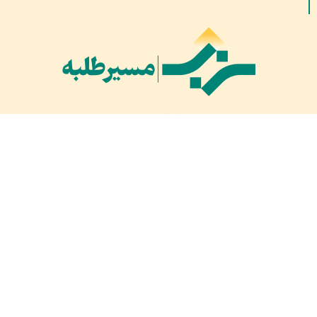
بازدیدهای امروز:
۷۰۷
بازدید دیروز:
۸۳۷
کل بازدید ها:
۱,۶۸۶,۶۲۹
کل بازدیدکنند‌گان:
۶۶۰,۳۴۱
کل کاربرها:
۳۰,۴۷۷
تمام حقوق مادی و معنوی محفوظ است © ۲۰۲۱