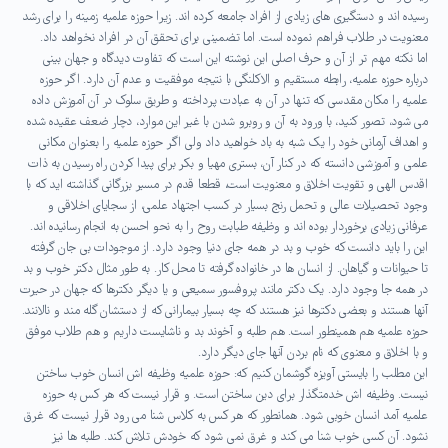
رسیده اند و دستگیری های زیادی از افراد جامعه کرده اند. زیرا حوزه علمیه زمینه را برای رشد
معنویت در طلاب فراهم نموده است. اما تضمینی برای تحقق آن در افراد نخواهد داد.
اما نکته مهم تر از آن و حرف اصلی این نوشته این است که تفاوت دیدگاه و جهان بینی
درباره حوزه علمیه، رابطه مستقیم و الاکلنگی با نتیجه موفقیت و عدم آن دارد. اگر حوزه
علمیه را مکان مقدسی که تنها در آن به عبادت پرداخته و طریق سلوک در آن آموزش داده
می شود، تصور کنید، با ورود به آن و روبرو شدن با غیر این موارد، دچار ضعف عقیده شده
و اهداف آرمانی خود را یک شبه به باد خواهید داد ولی اگر حوزه علمیه را بعنوان مکانی
علمی و آموزشی دانسته که در کنار آن، بستری مهیا و بکر برای پیدا کردن راه رسیدن به ذات
اقدس الهی و تقویت اخلاق و معنویت است، قطعا قدم در مسیر بزرگانی گذاشته اید که با
وجود تحصیلات عالی و تحمل رنج بسیار در کسب اجتهاد علمی، از سجایای اخلاقی و
عرفانی زیادی برخوردار بوده اند و وظیفه طبابت روح را به نحو احسن به انجام رسانیده اند.
این را باید دانست که خوب و بد در همه جای دنیا وجود دارد. از موجودات بی جان گرفته
تا حیوانات و گیاهان. از انسان ها در خانواده گرفته تا محل کار. به طور مثال دکتر خوب و بد
در همه جا وجود دارد. یک دکتر مانند پروفسور سمیعی و یا دیگر دکترها که جهان در حیرت
آنها هستند و بعضی دکترها نیز هستند که چه بسیار بیمارانی که از دستشان گله مند و نالانند.
حوزه علمیه هم همینطور است. هم طلبه و آخوند بد و ناشایست داریم و هم طلاب موفق
و با اخلاق و معنوی که نام بردن آنها جای دیگر دارد.
این مطلب را بایستی آویزه گوشمان کنیم که: حوزه علمیه وظیفه اش انسان خوب ساختن
نیست. وظیفه اش خدمتگذار برای دین ساختن است. و قرار نیست که هر کس به حوزه
علمیه آمد انسان خوبی شود. همانطور که هر کس به کلاس شنا می رود قرار نیست که غرق
نشود. آن کسی خوب شنا می کند و غرق نمی شود که خودش تلاش کند. طلبه ها نیز