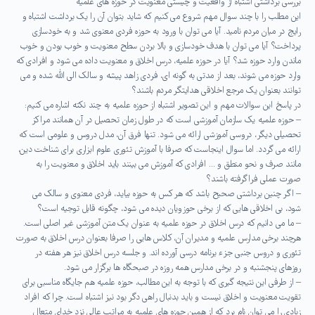
بررسی برداشتی اشتباه از واقعیت و چیستی معنویت در حوزه های علمیه
این مطلب را با چند سوال مهم شروع می کنیم که شاید بتوان آن را یک برداشت اشتباه و
رایج در میان مردم نامید. آیا می توان با ورود به حوزه فردی معنوی شد و به خودسازی
پرداخت؟ آیا می توان با هدف خودسازی و بالا بردن سطح معنویت و خوب بودن و خوب
ماندن وارد حوزه شد؟ آیا در حوزه علمیه، درس اخلاق و معنویت داده می شود و افرادی که
وارد حوزه می شوند، بعد از مدتی به گونه ای، فردی زاهد پیشه و سالک الی الله شده و می
توانند بعنوان یک مرجع اخلاقی هدایتگر مردم باشند؟
در پاسخ این سوالات مهم و این تصویر اشتباه از حوزه علمیه به چند نکته اشاره می کنیم:
– حوزه علمیه یک سازمان آموزشی است که در طول زمان تحصیل در آن همانند مراکز
تحصیلی دیگر، دروسی آموزشی ارائه می شود. تنها فرق آن، مدل دروس و علومی است که
ارائه می گردد. اما سوال اینجاست که صرفا با آموزش تئوری علوم ابزاری برای شناخت دین،
مانند صرف و نحو منطق و … افرادی که آموزش می بینند باید اخلاق و معنویت را به
صورت عملی فراگرفته باشند؟
– اگر چنین برداشتی صحیح باشد که هر کس به حوزه بیاید، فردی معنوی و سالک می
شود، بی اخلاقی هایی که از برخی حوزویان دیده می شود، چگونه قابل توجیه است؟
– ما می دانیم که درس اخلاق در حوزه علمیه به عنوان یک متن آموزشی غیر اصلی است.
هرچند برخی مدارس علمیه و مدیران آن، کلاس هایی را صرفا بعنوان درس اخلاق به صورت
تئوری و دروس جنبی جزء برنامه درسی آورده اند. و جلسه درس اخلاق نیز هر هفته در
روزهای پنجشنبه و در برخی مدارس همه روزه در صبحگاه ها برگزار می شود.
– از طرفی این نتیجه گیری که با توجه به این مطالب، حوزه علمیه هم جایگاه مناسبی برای
تقویت معنویت و اخلاق نیست و باید بدنبال راهی دگر بود نیز اشتباه است. چرا که افراد
زیادی را می توان نام برد که از همین حوزه های علمیه به مراتب عالی نزد خدای متعال