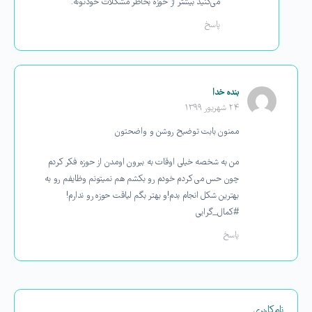
می‌کنید بیشتر از حوزه بخاطر مشکلات خودتونه.
پاسخ
بنده خدا
۲۴ شهریور ۱۳۹۹
ممنون بابت توضیح روشن و واضحتون
من به شخصه خیلی اوقات به بیرون اومدن از حوزه فکر کردم
چون حس می کردم خودم رو بکشم هم نمیتونم وظایفم رو به
بهترین شکل انجام بدم!و بهتر بگم لیاقت حوزه رو ندارم!
#کمال_گرایی
پاسخ
نام‌کاربری