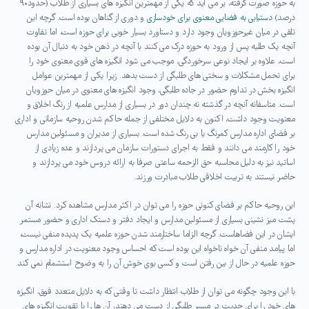
به حوزه صورت گرفته، بر می آید که یکی از مهمترین انگیزه های بسیاری از طلاب (حدود۹۰
درصد)
دستیابی به فضایی معنوی برای خودسازی
و دوری از گناهان بوده است. گرچه این
تلقی در میان غیرحوزویان وجود دارد و دستاورد بسیار خوبی برای حوزه است، اما تفاوت
آنچه یک طلبه پس از ورود به حوزه درک می کنند با آنچه در ذهن خود به دنبال آن بوده
است، علاوه بر ایجاد نوعی سرخوردگی، موجب می شود انگیزه های قوی معنوی خود را
برای تحمل مشکلات و سختی های طلبگی از دست بدهد. زیرا یکی از مهمترین عوامل
انگیزه بخش در تداوم حضور در جاده طلبگی، وجود انگیزه های معنوی در میان حوزویان
است. متاسفانه آنچه در گذشته نه چندان دور در بسیاری از مدارس علمیه از رنگ اخلاق و
معنویت وجود داشت، اکنون به دلایل مختلفی از جمله حاکم شدن روحیه سازمانی و اداری
بر فضای اداره مدارس کمرنگ یا بی رنگ شده است. بسیاری از مدیران و مسئولین مدارس
خود را کارمند می دانند و فقط به اجرای دستورات سازمان می پردازند و عده زیادی از
اساتید نیز به دلیل محاسبه حق الزحمه ساعتی صرفا به ارائه دروس خود می پردازند و
حاضر نیستند به تربیت اخلاقی طلاب مبادرت ورزند.
این روحیه حاکم بر فضای کنونی حوزه را می توان در اکثر مدارس مشاهده کرد. نشانه آن
پشت میز نشینی بسیاری از مسئولین مدارس و ایجاد دفتر و دستک اداری و حضور مستمر
ایشان در این فضاهاست. گرچه الزاما ساختارمند شدن حوزه علمیه یک پدیده منفی نیست،
اما پیامد منفی آن خواه ناخواه این بوده است که احساس وجود معنویت در اداره مدارس و
حوزه علمیه در حال از بین رفتن است و کسی بوی خوش آن را به وضوح استشمام نمی کند.
با این وجود چگونه می توان از طلاب انتظار داشت تا وقتی که به دلایل متعدد فوق، انگیزه
های خود را برای جدیت در مسیر طلبگی از دست می دهند، آن ها را با تقویت انگیزه های