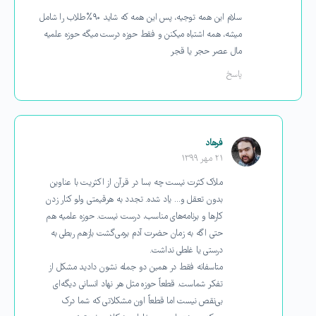
سلام این همه توجیه، پس این همه که شاید ۹۰%طلاب را شامل
میشه، همه اشتباه میکنن و فقط حوزه درست میگه حوزه علمیه
مال عصر حجر یا قجر
پاسخ
فرهاد
۲۱ مهر ۱۳۹۹
ملاک کثرت نیست چه بسا در قرآن از اکثریت با عناوین
بدون تعقل و… یاد شده. تجدد به هرقیمتی ولو کنار زدن
کارها و برنامه‌های مناسب، درست نیست. حوزه علمیه هم
حتی اگه به زمان حضرت آدم برمی‌گشت بازهم ربطی به
درستی یا غلطی نداشت.
متاسفانه فقط در همین دو جمله نشون دادید مشکل از
تفکر شماست. قطعاً حوزه مثل هر نهاد انسانی دیگه‌ای
بی‌نقص نیست اما قطعاً اون مشکلاتی که شما درک