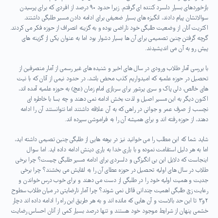
بازخوردهای بسیار دلسرد کننده ای گرفتم. زیرا حدود ۹۰ درصد از افردی که برای پرسیدن
سوالاتشان پیام دادند، انگیزه های بسیار ضعیفی برای ادامه دادن مسیر طلبگی داشتند.
اکثریت آنان از وضعیت طلبگی خود ناراضی بوده و به گزینه انصراف از حوزه فکر می کردند.
گرچه گرفتن چنین تصمیمی برای آن ها بسیار دشوار بود اما به عنوان یکی از گزینه های
پیش رو به آن می اندیشیدند.
با بررسی آمار طلاب ورودی در سال های اخیر و شنیده های غیر رسمی از آمار منصرفین از
تحصیل در حوزه علمیه که امیدواریم کذب محض باشد، در حدود نیمی از آنان که با نیت
های خالص، دلی پاک و سری پرشور برای سربازی امام زمان (عج) به حوزه علمیه آمده اند،
اکنون دیگر به این مسیر اصیل و لذت بخش ادامه نمی دهند و چه بسا با خاطره ای
نچسب از صرف عمر و جوانی در راهی که به آن علاقه داشتند اما نتوانستند آن را ادامه
دهند، از حوزه رفته اند و برای همیشه آن را به فراموشی سپرده اند.
شاید شما که این مطلب را می خوانید نیز در برهه هایی از طلبگی چنین تصیمی داشته اید،
اما به هر دلیل استقامت نموده و با یاری خدا به یاری دینش ادامه داده اید. اما سوال
اینجاست که دلایل این بی انگیزگی و دلسردی برای ادامه مسیر طلبگی چیست؟ چرا برخی
طلاب در سال های اولیه تحصیل در حوزه عطای آن را به لقایش می بخشند؟ چرا برخی
جدیت و همیت اولیه خود را در طلبگی از دست می دهند و برای خوب درس خواندن و
رعایت زیّ طلبگی اهمیت چندانی قائل نمی شوند؟ چرا آمار نارضایتی در میان طلاب سطوح
۲و۳ تا این حد بالاست و آن هایی که مانده اند و به هر طریق این راه را ادامه داده اند دچار
خشمی پنهان از شرایط موجود خود هستند و تنها درصد بسیار کمی از آنان احساس رضایت