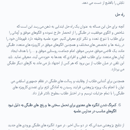
تلاش را بالطبع از دست می دهد.
راه حل:
آنچه برای حل این مساله به عنوان یک راه حل ابتدایی به ذهن می رسد این است که
شاخص و الگوی موفقیت در طلبگی را از انحصار خارج نموده و الگوهای موفق و آرمانی را
برای طلاب با تنوع، تعدد و تکثر لازم معرفی کنیم. حوزه علمیه وظیفه دارد قهرمانان خود را
در رشته ها و تخصص های مختلف و همچنین الگوهای موفق در کارویژه های متعدد طلبگی
مانند یک قاضی موفق، مدرس موفق، امام جماعت روستایی موفق و … را با هدف ایجاد
آرمان های متعدد برای طلاب فعلی و افرادی که بعدها به حوزه می آیند، معرفی نماید. باید
این تلقی در میان طلاب از بین برود که هر کس از اجتهاد باز می ماند به کارهای دیگر طلبگی
می پردازد.
همچنین برای آشنایی طلاب از وظایف و رسالت های طلبگی در نظام جمهوری اسلامی می
توان با انجام یک پروژه پژوهشی، فرایند رسیدن به آمادگی لازم برای تصدی کارویژه های
طلبگی را با تمام جزئیات ترسیم و در اختیار طلاب سطوح بالاتر قرار داد.
کمرنگ شدن انگیزه های معنوی برای تحمل سختی ها و رنج های طلبگی به دلیل نبود
الگوهای مناسب در مدارس علمیه
از نتایج پژوهشی میدانی که در دو سال اخیر، در مورد انگیزه های طلبگی ورودی های جدید