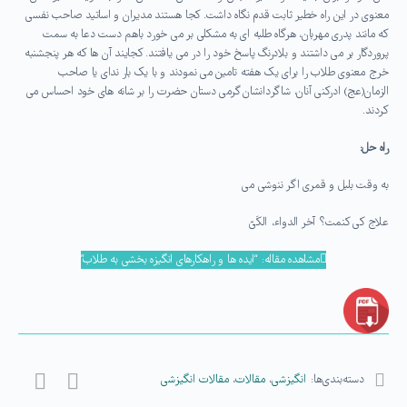
معنوی در این راه خطیر ثابت قدم نگاه داشت. کجا هستند مدیران و اساتید صاحب نفسی
که مانند پدری مهربان، هرگاه طلبه ای به مشکلی بر می خورد باهم دست دعا به سمت
پروردگار بر می داشتند و بلادرنگ پاسخ خود را در می یافتند. کجایند آن ها که هر پنجشنبه
خرج معنوی طلاب را برای یک هفته تامین می نمودند و با یک بار ندای یا صاحب
الزمان(عج) ادرکنی آنان، شاگردانشان گرمی دستان حضرت را بر شانه های خود احساس می
کردند.
راه حل:
به وقت بلبل و قمری اگر ننوشی می
علاج کی کنمت؟ آخر الدواء، الکَیّ
مشاهده مقاله: “ایده ها و راهکارهای انگیزه بخشی به طلاب”
دسته‌بندی‌ها:
انگیزشی
،
مقالات
،
مقالات انگیزشی