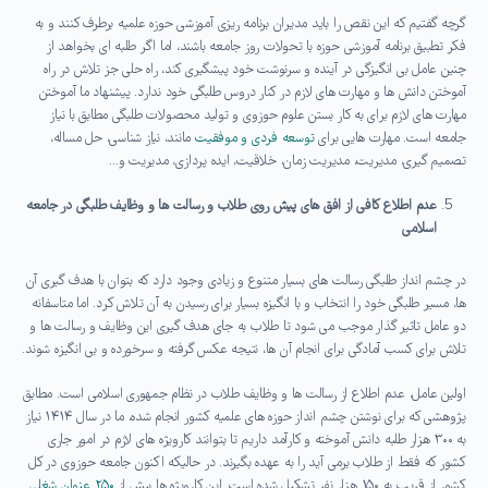
گرچه گفتیم که این نقص را باید مدیران برنامه ریزی آموزشی حوزه علمیه برطرف کنند و به
فکر تطبیق برنامه آموزشی حوزه با تحولات روز جامعه باشند، اما اگر طلبه ای بخواهد از
چنین عامل بی انگیزگی در آینده و سرنوشت خود پیشگیری کند، راه حلی جز تلاش در راه
آموختن دانش ها و مهارت های لازم در کنار دروس طلبگی خود ندارد. پیشنهاد ما آموختن
مهارت های لازم برای به کار بستن علوم حوزوی و تولید محصولات طلبگی مطابق با نیاز
جامعه است. مهارت هایی برای
توسعه فردی و موفقیت
مانند، نیاز شناسی، حل مساله،
تصمیم گیری، مدیریت، مدیریت زمان، خلاقیت، ایده پردازی، مدیریت و…
عدم اطلاع کافی از افق های پیش روی طلاب و رسالت ها و وظایف طلبگی در جامعه
اسلامی
در چشم انداز طلبگی رسالت های بسیار متنوع و زیادی وجود دارد که بتوان با هدف گیری آن
ها، مسیر طلبگی خود را انتخاب و با انگیزه بسیار برای رسیدن به آن تلاش کرد. اما متاسفانه
دو عامل تاثیر گذار موجب می شود تا طلاب به جای هدف گیری این وظایف و رسالت ها و
تلاش برای کسب آمادگی برای انجام آن ها، نتیجه عکس گرفته و سرخورده و بی انگیزه شوند.
اولین عامل، عدم اطلاع از رسالت ها و وظایف طلاب در نظام جمهوری اسلامی است. مطابق
پژوهشی که برای نوشتن چشم انداز حوزه های علمیه کشور انجام شده، ما در سال ۱۴۱۴ نیاز
به ۳۰۰ هزار طلبه دانش آموخته و کارآمد داریم تا بتوانند کارویژه های لازم در امور جاری
کشور که فقط از طلاب برمی آید را به عهده بگیرند. در حالیکه اکنون جامعه حوزوی در کل
کشور از قریب به ۱۵۰ هزار نفر تشکیل شده است. این کارویژه ها بیش از
۲۵۰ عنوان شغلی