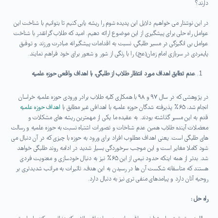
دارند؟
در این نوشتار می خواهیم دلایل این پدیده شوم را ریشه یابی کنیم تا بتوانیم با شناخت این
عوامل راه حلی برای پیشگیری از این موضوع ارائه دهیم. امید که طلاب گرانقدر با شناخت
عوامل بی انگیزگی در مسیر طلبگی، نسبت به اقدامات پیشگیرانه مبادرت ورزند و توفیق
پایمردی در سربازی امام زمان(عج) را با رنگی از شور و شعور برای خود فراهم نمایند.
عدم تطابق اهداف مورد انتظار طلاب از طلبگی، با اهداف واقعی حوزه علمیه
در پژوهشی که در سال ۹۷ و ۹۸ با همکاری کلیه طلاب برادر ورودی حوزه علمیه خراسان
انجام شد، ۶۵% پذیرفته شدگان حوزه علمیه با اهدافی غیر مطابق با
اهداف حوزه علمیه
قدم به این مسیر گذاشته بودند. به عقیده ما یکی از مهمترین ریشه های مشکلات و
معضلات آینده طلاب همین عدم شناخات و تصورات اشتباه نسبت به حوزه علمیه و رسالت
های طلبگی است. یعنی اهداف مطلوب افراد برای ورود به حوزه با چیزی که در آن دنبال می
شود کاملا مغایر است و این موجب سرخوردگی بسیار شدید در ادامه روند طلبگی خواهد
شد. بدتر از همه اینکه حدود نیمی از این ۶۵% نیز به دنبال خودسازی و معنویت فردی
هستند که متاسفانه شکست آن ها در رسیدن به این هدف، تاثیرات به مراتب شدیدتری بر
روحیه آنان دارد و پیامدهای منفی تری نیز به دنبال دارد.
راه حل :