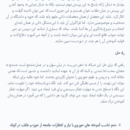
نوشتار به دنبال ارائه پاسخ به این پرسش مهم نیستیم، بلکه به دنبال چرایی به وجود آمدن
این پرسش در میان طلاب جوان هستیم و این چیزی است که نمی توان نادیده گرفت و
انکار کرد. شاید این معضل از همان معضلات ذاتی علوم پایه باشد که حوزه و دانشگاه در آن
مدخلیت و موضوعیتی ندارد. اما فراگیران آن باید با این مشکل ذاتی در همان ابتدای
انتخاب و شروع یادگیری آن ها آشنا باشند. بماند که بسیاری از اساتید این دروس نیز نمی
توانند جواب قانع کننده ای برای این سوال داشته باشند و از آنچه می آموزند دفاع کنند و
فواید آموختن آن را هر چند در دوردست تبیین نمایند.
راه حل:
راهی که برای حل این مساله به ذهن می رسد در بیان سهل و در عمل ممتنع است. ممتنع به
معنای سخت اما شدنی. و البته که بار آن به عهده اساتید دانشمند و دلسوز است که همتی
جانانه کنند و دروس و علوم حوزوی را تحولی کاربردی بخشند. اما خود طلبه برای اینکه
بتواند این تهدید را از مسیر طلبگی اش دور کند، باید نگاه دوراندیشانه خود را تقویت نماید.
این نگاه با مسلح شدن به مهارت تفکر سیستمی برای فرد ایجاد می شود. اگر مهارت تفکر
سیستمی در یک طلبه ایجاد شود، می تواند کاربرد هر دانشی را که می آموزد در همان زمان
آموختن درک نماید.
عدم تناسب آموخته های حوزوی با نیاز و انتظارات جامعه از حوزه و طلاب در کوتاه