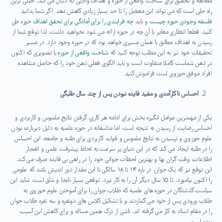
مطالعه و تحقیق برای شناخت واقعی از حوزه و اهداف والایی که دنبال می کند، اصلی ترین
راه حلی است که می تواند این معضل را تا حد بسیار زیادی کاهش دهد. اگر شما بدانید
فلسفه وجودی حوزه چیست
و باید
چه فرایندی را برای آمادگی برای تحقق اهداف
حوزه طی
کنید، قطعا انتظاری مغایر با آن چه در حوزه ارائه می شود نخواهید داشت. لذا توقع شما از
رسیدن به اهداف، مطابق با همان مسیری خواهد بود که در حوزه وجود دارد. در مسیر
تحقیقات خود نیز به این مطلب توجه کنید که
شناخت واقعی از حوزه
با تصویری که اکنون
در ذهن شماست کاملا متفاوت است و باید الگوی فعلی ذهن خود را که حاصل مشاهده
افراد موفق حوزوی است فراموش کنید.
احساس ناکارآمدی و مفید فایده نبودن پس از چند سال طلبگی
یکی از مهمترین عوامل انگیزه بخش برای ادامه هر کاری، گرفتن نتایج ملموس و کاربردی و
احساس رضایت از رسیدن به نتیجه است. اما متاسفانه در حوزه علمیه به دلیل دیربازده بودن
علوم حوزوی و نرسیدن به نتایج ملموس و فواید کاربردی برای طلبه و جامعه، این احساس
را در طلبه ایجاد می کند که در این دنیای پر سرعت به لحاظ پیشرفت علمی و انفجار
اطلاعات، وقت گران بها و بهترین لحظات جوانی خود را در راهی بی فایده صرف می کند.
این توقع نیز که یک جوان، در بازه ۱۴ تا ۱۸ سالگی تا این مقدار دور اندیش باشد که علومی
را اکنون بیاموزد، تا ۱۵ سال دیگر آن را به کار ببرد، توقعی بسیار نابجا و شاق است. شاید این
سیاست گذشتگان در حوزه های علمیه که طلاب جوان را برای آموختن علوم حوزوی به
طلاب ورودی پس از خود می گماردند و با تشکیل کلاس های دونفره و سه نفره طلاب جوان
را در مقام استاد به کار می گرفته اند، ناشی از درک همین مساله و برای کاهش این آسیب