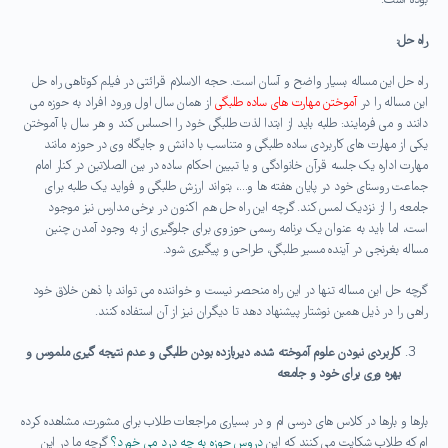
بوده است.
راه حل:
راه حل این مساله بسیار واضح و آسان است. حجه الاسلام قرائتی در فیلم کوتاهی راه حل
این مساله را در
آموختن مهارت های ساده طلبگی
از همان سال اول ورود افراد به حوزه می
دانند و می فرمایند: طلبه باید از ابتدا لذت طلبگی خود را احساس کند و هر سال با آموختن
یکی از مهارت های کاربردی ساده طلبگی و متناسب با دانش و جایگاه وی در حوزه، مانند
مهارت اداره یک جلسه قرآن خانوادگی و یا تبیین احکام ساده در بین الصلاتین در کنار امام
جماعت روستای خود در پایان هفته ها و…، بتواند ارزش طلبگی و فواید یک طلبه برای
جامعه را از نزدیک لمس کند. گرچه این راه حل هم اکنون در برخی مدارس نیز موجود
است، اما باید به عنوان یک برنامه رسمی حوزوی برای جلوگیری از به وجود آمدن چنین
مساله بغرنجی در آینده مسیر طلبگی، طراحی و پیگیری شود.
گرچه حل این مساله تنها در این راه منحصر نیست و خواننده می تواند با ذهن خلاق خود
راهی را در ذیل همین نوشتار پیشنهاد دهد تا دیگران نیز از آن استفاده کنند.
کاربردی نبودن علوم آموخته شده، دیربازده بودن طلبگی و عدم نتیجه گیری ملموس و
بهره وری برای خود و جامعه
بارها و بارها در کلاس های درسی ام و در بسیاری مراجعات طلاب برای مشورت، مشاهده کرده
ام که طلاب شکایت می کنند که این
دروس حوزه به چه درد می خورد؟
گرچه ما در این