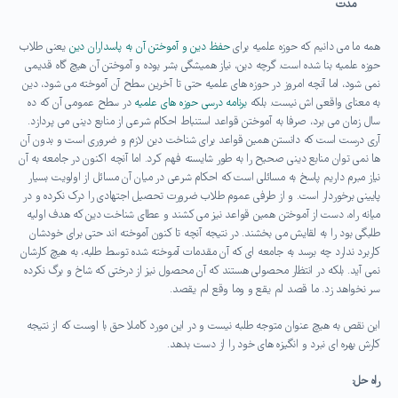
مدت
همه ما می دانیم که حوزه علمیه برای
حفظ دین و آموختن آن به پاسداران دین
یعنی طلاب
حوزه علمیه بنا شده است. گرچه دین، نیاز همیشگی بشر بوده و آموختن آن هیچ گاه قدیمی
نمی شود، اما آنچه امروز در حوزه های علمیه حتی تا آخرین سطح آن آموخته می شود، دین
به معنای واقعی اش نیست. بلکه
برنامه درسی حوزه های علمیه
در سطح عمومی آن که ده
سال زمان می برد، صرفا به آموختن قواعد استنباط احکام شرعی از منابع دینی می پردازد.
آری درست است که دانستن همین قواعد برای شناخت دین لازم و ضروری است و بدون آن
ها نمی توان منابع دینی صحیح را به طور شایسته فهم کرد. اما آنچه اکنون در جامعه به آن
نیاز مبرم داریم پاسخ به مسائلی است که احکام شرعی در میان آن مسائل از اولویت بسیار
پایینی برخوردار است. و از طرفی عموم طلاب ضرورت تحصیل اجتهادی را درک نکرده و در
میانه راه، دست از آموختن همین قواعد نیز می کشند و عطای شناخت دین که هدف اولیه
طلبگی بود را به لقایش می بخشند. در نتیجه آنچه تا کنون آموخته اند حتی برای خودشان
کاربرد ندارد چه برسد به جامعه ای که آن مقدمات آموخته شده توسط طلبه، به هیچ کارشان
نمی آید. بلکه در انتظار محصولی هستند که آن محصول نیز از درختی که شاخ و برگ نکرده
سر نخواهد زد. ما قصد لم یقع و وما وقع لم یقصد.
این نقص به هیچ عنوان متوجه طلبه نیست و در این مورد کاملا حق با اوست که از نتیجه
کارش بهره ای نبرد و انگیزه های خود را از دست بدهد.
راه حل: