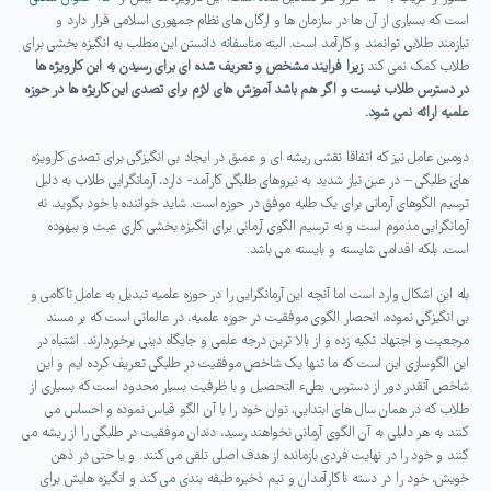
است که بسیاری از آن ها در سازمان ها و ارگان های نظام جمهوری اسلامی قرار دارد و
نیازمند طلابی توانمند و کارآمد است. البته متاسفانه دانستن این مطلب به انگیزه بخشی برای
طلاب کمک نمی کند
زیرا فرایند مشخص و تعریف شده ای برای رسیدن به این کارویژه ها
در دسترس طلاب نیست و اگر هم باشد آموزش های لازم برای تصدی این کاریژه ها در حوزه
علمیه ارائه نمی شود.
دومین عامل نیز که اتفاقا نقشی ریشه ای و عمیق در ایجاد بی انگیزگی برای تصدی کارویژه
های طلبگی – در عین نیاز شدید به نیروهای طلبگی کارآمد- دارد، آرمانگرایی طلاب به دلیل
ترسیم الگوهای آرمانی برای یک طلبه موفق در حوزه است. شاید خواننده با خود بگوید، نه
آرمانگرایی مذموم است و نه ترسیم الگوی آرمانی برای انگیزه بخشی کاری عبث و بیهوده
است، بلکه اقدامی شایسته و بایسته می باشد.
بله این اشکال وارد است اما آنچه این آرمانگرایی را در حوزه علمیه تبدیل به عامل ناکامی و
بی انگیزگی نموده، انحصار الگوی موفقیت در حوزه علمیه، در عالمانی است که بر مسند
مرجعیت و اجتهاد تکیه زده و از بالا ترین درجه علمی و جایگاه دینی برخوردارند. اشتباه در
این الگوسازی این است که ما تنها یک شاخص موفقیت در طلبگی تعریف کرده ایم و این
شاخص آنقدر دور از دسترس، بطیء التحصیل و با ظرفیت بسیار محدود است که بسیاری از
طلاب که در همان سال های ابتدایی، توان خود را با آن الگو قیاس نموده و احساس می
کنند به هر دلیلی به آن الگوی آرمانی نخواهند رسید، دندان موفقیت در طلبگی را از ریشه می
کنند و خود را در نهایت فردی بازمانده از هدف اصلی تلقی می کنند. و یا حتی در ذهن
خویش، خود را در دسته ناکارآمدان و تیم ذخیره طبقه بندی می کند و انگیزه هایش برای