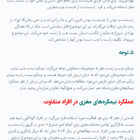
بهره می‌برند. برای مثال، فردی چپ‌دست برای انجام امور دستی و عملی خود از سمت راست
مغز استفاده می‌کند و فرد راست‌‌دست از قسمت چپ مغزش
.
راست‌دست بودن یا چپ‌دست بودن امری ذاتی و مادرزادی است و حتی زمانی‌که نوزاد در
رحم مادرش، اوقات می‌گذراند نیز این موضوع قابل شناسایی است. مثلا در ۱۵ هفتگی،
نوزادان شروع به مکیدن انگشت دستان سمت چپ یا راست خود می‌کنند. این موضوع
می‌تواند تکلیف راست یا چپ دست بودن آنها را مشخص کند
.
۵
.
توجه
نیمکره چپ و راست مغز به موضوعات متفاوتی توجه می‌کنند. نیمکره سمت چپ بیشتر
جلب موضوعاتی می‌شود که به دنیای درونی فرد مرتبط هستند و نیمکره سمت راست بیشتر
درگیر مسائل دنیای خارجی می‌شود. مطالعات نشان می‌دهد که مردان و زنان از نظر عملکرد
نیمکره‌های مغزی مشابه هم عمل می‌کنند و هیچ‌گونه تفاوتی میان‌شان وجود ندارد
.
عملکرد
نیمکره‌های مغزی
در افراد متفاوت
قسمتی از مغز که برای هر فعالیت مورد استفاده قرار می‌گیرد، در افراد گوناگون شبیه هم
نیست. به‌کارگیری نواحی مختلف مغزی برای انجام امور متنوع تا حدی در گروی راست‌دست
یا چپ‌دست بودن افراد است. مطالعه‌ای در سال ۲۰۱۴ نشان داد که مرکز یادگیری و کنترل
زبان در ۹۹ درصد از افراد راست‌دست، در سمت چپ مغزشان بود و این موضوع درباره‌ی