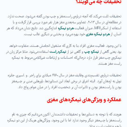
تحقیقات چه می‌گویند؟
تحقیقات ثابت می‌کند که آنچه درباره‌ی راست‌مغز و چپ بودن گفته می‌شود، صحت ندارد.
در مطالعه‌ای در سال ۲۰۱۳، تصاویر سه‌بعدی مغز هزار نفر مورد بررسی قرار گرفت و با
استفاده از اسکنر
MRI
، میزان فعالیت
هردو نیمکره
اندازه‌گیری شد. نتایج نشان می‌داد که هر
انسان، از
هردو نیمکره مغزی
خود بهره می‌برد و بخشی بر دیگری غالب نیست
.
با این وجود، فعالیت مغزی افراد بنا به کاری که مشغول انجامش هستند، متفاوت خواهد
بود یعنی گاهی از
نیمکره چپ
و گاهی نیز از
نیمکره راست
استفاده می‌شود. مثلا مرکز زبان در
نیمکره‌ی چپ مغز قرار دارد درحالی‌که احساسات و ارتباطات غیرکلامی مربوط به نیمکره
راست مغز هستند
.
تحقیقات درباره‌ی تقسیم‌بندی وظایف مغز در سال ۱۹۶۰ میلادی برای راجر. و .اسپری، جایزه
نوبل به ارمغان آورد. البته اغراق در برخی ابعاد این دستاوردها، باورهایی مبنی بر چپ‌مغز
بودن یا راست‌مغز بودن و تاثیرات آن بر شخصیت افراد را در میان عوام رواج داد
.
عملکرد و ویژگی‌های نیمکره‌های مغزی
هرچند که با توجه به دستاوردها و تحقیقات دانشمندان اکنون می‌دانیم که چیزی به نام
راست‌مغز یا چپ‌مغز دیگر وجود ندارد اما با این وجود، ویژگی‌های هریک از این دو نیمکره
با هم متفاوت است. مثلا
: