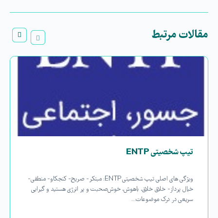
مقالات مرتبط
تیپ شخصیتی ENTP
ویژگی های اصلی تیپ شخصیتی ENTP: مبتکر- صریح- کنجکاو- منطقی-
خیال پرداز- خلاق خلاق، باهوش، خوش‌صحبت و پر انرژی هستید و گیرایی
سریعی در درک موضوعات…