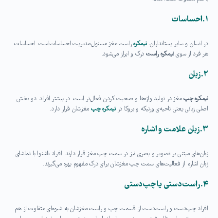
۱
.
احساسات
در انسان و سایر پستانداران،
نیمکره
راست مغز مسئول مدیریت احساسات است. احساسات
هر فرد از سوی
نیمکره راست
درک و ابراز می‌شود
.
۲
.
زبان
نیمکره چپ
مغز در تولید واژه‌ها و صحبت کردن فعال‌تر است. در بیشتر افراد، دو بخش
اصلی زبانی یعنی ناحیه‌ی ورنیکه و بروکا در
نیمکره چپ
مغزشان قرار دارد
.
۳
.
زبان علامت و اشاره
زبان‌های مبتنی بر تصویر و بصری نیز در سمت چپ مغز قرار دارند. افراد ناشنوا با تماشای
زبان اشاره، از فعالیت‌های سمت چپ مغزشان برای درک مفهوم بهره می‌گیرند
.
۴
.
راست‌دستی یا چپ‌دستی
افراد چپ‌دست و راست‌دست از قسمت چپ و راست مغزشان به شیوه‌ای متفاوت از هم