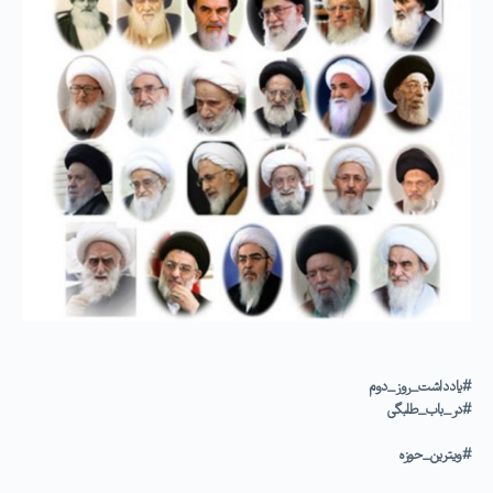
#یادداشت_روز_دوم
#در_باب_طلبگی
#ویترین_حوزه