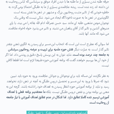
جرقه طلبه شدن بسیاری از ما طلبه ها با دیدن افراد موفق و سرشناسی که لباس روحانیت به
تن داشته اند زده شده است. ریشه علاقمندی بسیاری از ما به طلبگی احتمالا برمی گردد به
خاطره خوشی که از تاثیر مثبت روحانیون بزرگ و مشهور در ذهن ما نقش بسته است.
الگوپذیری در ذهن ما به صورت ناخودآگاه ایجاد می شود. شکی نیست که وقتی یک
نوجوان مومن مذهبی، طلبه ای مانند سید حسن نصرالله ادام الله بقائه را می بیند، یا پای
منبرهای آتشین و تاثیر گذار آقای پناهیان می نشیند و تاثیر می پذیرد خواه ناخواه علاقمند
می شود که مانند آنها باشد.
اما سوالی که مطرح است این است که انتخاب این مسیر برای رسیدن به الگوی ذهنی چقدر
تاثیر گذار است. به عبارت دیگر
نقش حوزه علمیه برای تربیت و عرضه روحانیون سرشناس
به جامعه چند درصد بوده است.
شاید نتوان به این پرسش پاسخ دقیق و روشنی داد، اما اگر
از خود آن ها بپرسیم خواهند گفت که برنامه آموزشی حوزه طبیعتا لازم است اما قطعا کافی
نیست.
به نظر نگارنده، این مساله باید برای نوجوانان و جوانان علاقمند ورود به حوزه باید تبیین
شود که صرفا با ورود به این مسیر و تحصیل دروس طلبگی به آنچه در ذهن دارند نخواهند
رسید و نباید از برنامه آموزشی حوزه انتظار رسیدن به اهداف خود راداشته باشند. گرچه این به
معنی بی برنامه بودن و نقص دروس طلبگی نیست. بلکه
ما معتقدیم برنامه فعلی با اهداف
آموزشی ترسیم شده کاملا تطابق دارد. اما اشکال در عدم تطابق اهداف آموزشی با نیاز جامعه
از روحانیت است.
مشاهده یادداشت اول: جنس طلبگی یا فصل طلبگی