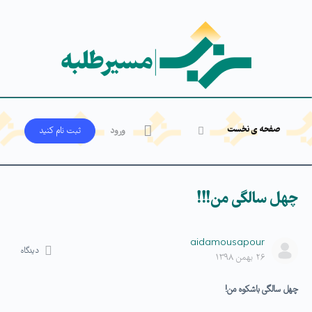
صفحه ی نخست
ورود
ثبت‌ نام کنید
چهل سالگی من!!!
aidamousapour
دیدگاه
۲۶ بهمن ۱۳۹۸
چهل سالگی باشکوه من!