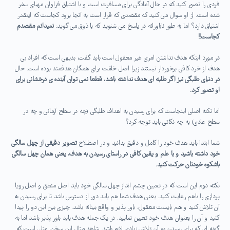
فردی را تصور کنید که در حال آمادگی برای مسافرت است و با اشتیاق فراوان مهیای سفر
شده است. از او سوال می کنید که مقصدی که قرار است به آنجا برود کجاست که اینقدر
اشتیاق دارد؟ اما به طور ناباورانه در پاسخ می شنوید که با ذوق می گوید:
نمیدانم مقصدم
کجاست!!
در مورد اینکه هدف نداشتن امری غیر معقول است باید گفت، بدیهی است که افراد بی
هدف از خرد کافی برخوردار نیستند زیرا اصل خلقت برای همگان هدفمند بوده است. حال
در دنیای طلبگی نیز اگر طلبه ای هدف نداشته باشد، قطعا نمی توان آینده ی درخشانی برای
او تصور کرد.
اما نکته اصلی اینجاست که برای رسیدن به اهداف طلبگی (چه در سطح آرمانی و چه در
سطح عادی) به چه نکاتی باید توجه کرد؟
شما ابتدا باید هدف خود را کامل و دقیق بدانید و در اصطلاح
تصویر دقیقی از چهل سالگی
خود داشته باشید و با علم و یقین کافی در راستای رسیدن به هدف، یعنی همان چهل سالگی
باشکوه خودتان حرکت کنید.
نکته دوم این است که در تعیین چشم انداز چهل سالگی خود باید اصل منطق و اصل رویا
پردازی را باهم رعایت کنید. یعنی هدف شما هم باید دور از دسترس باشد تا برای رسیدن به
آن تلاش کنید و هم بایست معقول، باور پذیر و واقع بینانه باشد. چیزی بین این دو را پیدا
کنید و آن را بعنوان هدف خود تعیین نمایید. در یک جمله هدف باید باور پذیر باشد اما به
گونه ای که برای رسیدن به آن تلاش زیادی لازم باشد. شاهد مثال این سخن، مثلی است که