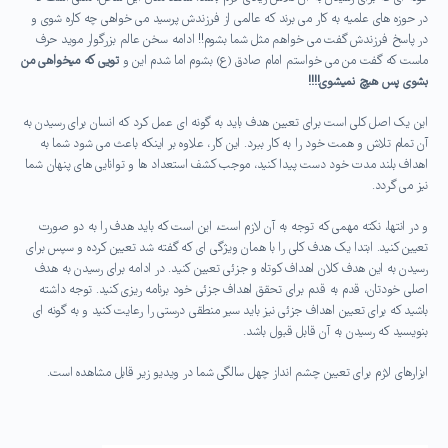
در حوزه های علمیه به کار می برند که عالمی از فرزندش پرسید می خواهی چه کاره شوی و
در پاسخ فرزندش گفت می خواهم مثل شما بشوم!! ادامه سخن عالم بزرگوار موید حرف
ماست که گفت من می خواستم امام صادق (ع) بشوم اما شدم این و
تویی که میخواهی من
بشوی پس هیچ نمیشوی!!!!
این یک اصل کلی است برای تعیین هدف باید به گونه ای عمل کرد که انسان برای رسیدن به
آن تمام تلاش و همت خود را به کار ببرد. این کار، علاوه بر اینکه باعث می شود شما به
اهداف بلند مدت خود دست پیدا کنید، موجب کشف استعداد ها و توانایی های پنهان شما
نیز می گردد.
و در انتها، نکته مهمی که توجه به آن لازم است، این است که باید هدف را به دو صورت
تعیین کنید. ابتدا یک هدف کلی را با همان ویژگی ای که گفته شد تعیین کرده و سپس برای
رسیدن به این هدف کلان اهداف کوتاه و جزئی تعیین کنید. در ادامه برای رسیدن به هدف
اصلی خودتان، قدم به قدم برای تحقق اهداف جزئی خود برنامه ریزی کنید. توجه داشته
باشید که برای تعیین اهداف جزئی نیز باید سیر منطقی درستی را رعایت کنید و به گونه ای
بنویسید که رسیدن به آن قابل قبول باشد.
ابزارهای لازم برای تعیین چشم انداز چهل سالگی شما در ویدیو زیر قابل مشاهده است.