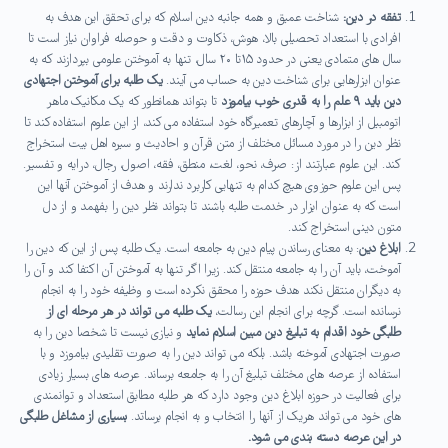
تفقه در دین:
شناخت عمیق و همه جانبه دین اسلام که برای تحقق این هدف به
افرادی با استعداد تحصیلی بالا، هوش، ذکاوت و دقت و حوصله فراوان نیاز است تا
سال های متمادی یعنی در حدود ۱۵تا ۲۰ سال، تنها به آموختن علومی بپردازند که به
عنوان ابزارهایی برای شناخت دین به حساب می آیند.
یک طلبه برای آموختن اجتهادی
دین باید ۹ علم را به قدری خوب بیاموزد
تا بتواند همانطور که یک مکانیک ماهر
اتومبیل از ابزارها و آچارهای تعمیرگاه خود استفاده می کند، از این علوم استفاده کند تا
نظر دین را در مورد مسائل مختلف از متن قرآن و احادیث و سیره اهل بیت استخراج
کند. این علوم عبارتند از: صرف، نحو، لغت، منطق، فقه، اصول، رجال، درایه و تفسیر.
پس این علوم حوزوی هیچ کدام به تنهایی کاربرد ندارند و هدف از آموختن آنها این
است که به عنوان ابزار در خدمت طلبه باشند تا بتواند نظر دین را بفهمد و از دل
متون دینی استخراج کند.
ابلاغ دین
: به معنای رساندن پیام دین به جامعه است. یک طلبه پس از این که دین را
آموخت، باید آن را به جامعه منتقل کند. زیرا اگر تنها به آموختن آن اکتفا کند و آن را
به دیگران منتقل نکند هدف حوزه را محقق نکرده است و وظیفه خود را به انجام
نرسانده است. گرچه برای انجام این رسالت،
یک طلبه می تواند در هر مرحله ای از
طلبگی خود اقدام به تبلیغ دین مبین اسلام نماید
و نیازی نیست تا شخصا دین را به
صورت اجتهادی آموخته باشد. بلکه می تواند دین را به صورت تقلیدی بیاموزد و با
استفاده از عرصه های مختلف تبلیغ آن را به جامعه برساند. عرصه های بسیار زیادی
برای فعالیت در حوزه ابلاغ دین وجود دارد که هر طلبه مطابق استعداد و توانمندی
های خود می تواند هریک از آنها را انتخاب و به انجام برساتد.
بسیاری از مشاغل طلبگی
در این عرصه دسته بندی می شود.