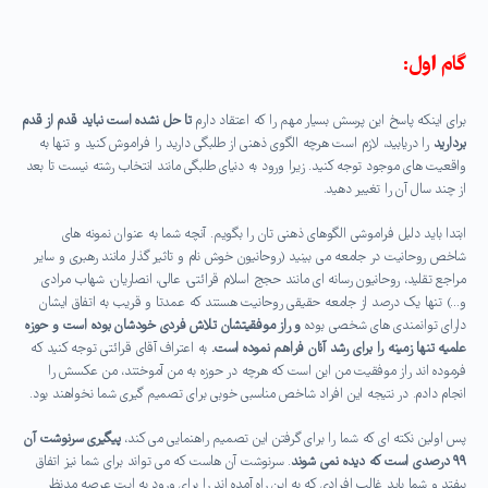
گام اول:
برای اینکه پاسخ این پرسش بسیار مهم را که اعتقاد دارم
تا حل نشده است نباید قدم از قدم
بردارید
را دریابید، لازم است هرچه الگوی ذهنی از طلبگی دارید را فراموش کنید و تنها به
واقعیت های موجود توجه کنید. زیرا ورود به دنیای طلبگی مانند انتخاب رشته نیست تا بعد
از چند سال آن را تغییر دهید.
ابتدا باید دلیل فراموشی الگوهای ذهنی تان را بگویم. آنچه شما به عنوان نمونه های
شاخص روحانیت در جامعه می بینید (روحانیون خوش نام و تاثیر گذار مانند رهبری و سایر
مراجع تقلید، روحانیون رسانه ای مانند حجج اسلام قرائتی، عالی، انصاریان، شهاب مرادی
و…) تنها یک درصد از جامعه حقیقی روحانیت هستند که عمدتا و قریب به اتفاق ایشان
دارای توانمندی های شخصی بوده
و راز موفقیتشان تلاش فردی خودشان بوده است و حوزه
علمیه تنها زمینه را برای رشد آنان فراهم نموده است.
به اعتراف آقای قرائتی توجه کنید که
فرموده اند راز موفقیت من این است که هرچه در حوزه به من آموختند، من عکسش را
انجام دادم. در نتیجه این افراد شاخص مناسبی خوبی برای تصمیم گیری شما نخواهند بود.
پس اولین نکته ای که شما را برای گرفتن این تصمیم راهنمایی می کند،
پیگیری سرنوشت آن
۹۹ درصدی است که دیده نمی شوند
. سرنوشت آن هاست که می تواند برای شما نیز اتفاق
بیفتد و شما باید غالب افرادی که به این راه آمده اند را برای ورود به ایت عرصه مدنظر