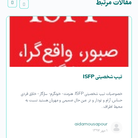
مقالات مرتبط
تیپ شخصیتی ISFP
خصوصیات تیپ شخصیتی ISFP: هنرمند- خونگرم- سازگار- خلاق فردی
حساس، آرام و تودار و در عین حال صمیمی و مهربان هستید نسبت به
محیط اطراف…
aidamousapour
۱ مهر ۱۳۹۷