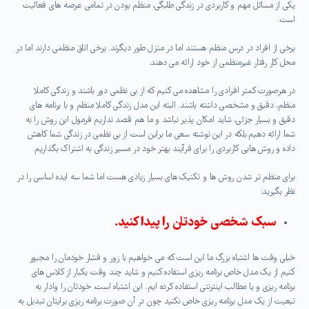
یکی از مسائل مهم و کاربردی در زندگی طلبگی، منظم بودن در تمامی عرصه های فعالیت
است.
برخی از افراد در درس منظم هستند اما در منزل طور دیگرند. برخی اتاق منظمی دارند اما در
محل کار رفتار غیرمنظمی از خود ارائه می دهند.
در هرصورت کمتر افرادی را مشاهده می کنیم که از بی نظمی دور باشند و زندگی کاملا
منظم، دقیق و مشخصی داشته باشند. البته این مدل زندگی کاملا منظم و با برنامه های
دقیق و بسیار جزئی، شاید امکان پذیر نباشد و ما هم قصد نداریم فرمول این روش را به
شما ارائه دهیم.بلکه در این نوشته سعی ما براین است از بی نظمی در زندگی شما کاهش
داده و روش هایی کاربردی را برای فرآیند بهتر خود در مسیر زندگی به اشتراک بگذاریم.
برای منظم تر شدن روش ها و تکنیک های بسیار زیادی هست اما شما سه ایده اساسی را در
نظر بگیرید:
سبک شخصی خودتان را پیدا کنید.
خیلی وقت ها اشتباه بزرگ ما این است که می خواهیم با زور و فشار خودمان را مجبور
کنیم از یک مدل خاص برنامه ریزی استفاده کنیم و شاید چند وقت یکبار از کلاس های
برنامه ریزی و یا مطالب اینترنتی استفاده کرده ایم. این اشتباه است، خودتان را وادار به
تبعیت از یک مدل برنامه ریزی خاص نکنید چون در آن صورت برنامه ریزی برایتان تبدیل به