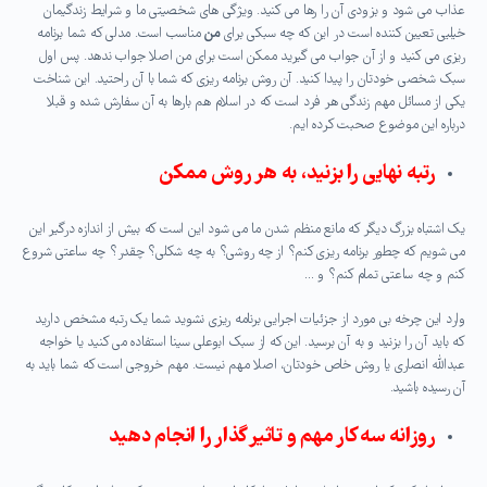
عذاب می شود و بزودی آن را رها می کنید. ویژگی های شخصیتی ما و شرایط زندگیمان
خیلیی تعیین کننده است در این که چه سبکی برای
من
مناسب است. مدلی که شما برنامه
ریزی می کنید و از آن جواب می گیرید ممکن است برای من اصلا جواب ندهد. پس اول
سبک شخصی خودتان را پیدا کنید. آن روش برنامه ریزی که شما با آن راحتید. این شناخت
یکی از مسائل مهم زندگی هر فرد است که در اسلام هم بارها به آن سفارش شده و قبلا
درباره این موضوع صحبت کرده ایم.
رتبه نهایی را بزنید، به هر روش ممکن
یک اشتباه بزرگ دیگر که مانع منظم شدن ما می شود این است که بیش از اندازه درگیر این
می شویم که چطور برنامه ریزی کنم؟ از چه روشی؟ به چه شکلی؟ چقدر؟ چه ساعتی شروع
کنم و چه ساعتی تمام کنم؟ و …
وارد این چرخه بی مورد از جزئیات اجرایی برنامه ریزی نشوید شما یک رتبه مشخص دارید
که باید آن را بزنید و به آن برسید. این که از سبک ابوعلی سینا استفاده می کنید یا خواجه
عبدالله انصاری یا روش خاص خودتان، اصلا مهم نیست. مهم خروجی است که شما باید به
آن رسیده باشید.
روزانه سه کار مهم و تاثیر گذار را انجام دهید