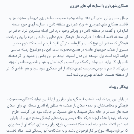
همکاری شهرداری با استارت آپ
های حوزوی
جمال حسن بارانی، مدیر کل دفتر برنامه بودجه معاونت برنامه ریزی شهرداری مشهد، نیز به
قابلیت همکاری های شهرداری به ویژه شهرداری منطقه ثامن با استارت آپهای حوزه علمیه
اشاره کرد و گفت: در منطقه ثامن دو ویژگی وجود دارد اول اینکه بیشترین افراد حاضر در
این منطقه قصد استفاده از ظرفیت های فرهنگی حرم مطهر را دارند و زمینه پذیرش مباحث
فرهنگی که مدنظر این نوع کسب و کارهاست در آن افراد فراهم است نکته دوم حضور
بسیاری از طلاب حوزههای علمیه در همین محدوده است. این دو موضوع، زمینه مناسبی
فراهم کرده است برای توسعه این مدل استارت آپ ها در این بخش از مشهد و اگر منطقه
ثامن پای کار بیاید، می تواند با کمک این کسب و کارها حال و هوا و فضای منطقه را بهینه
سازی کند تا هم به نوعی مدیریت شهری بتواند از این همکاری سود ببرد و هم افرادی که در
آن منطقه هستند، خدمات بهتری دریافت کنند.
برندگان رویداد
در پایان این رویداد، ایده «اسنپ فرهنگی» برای برقراری ارتباط بین تولید کنندگان محصولات
فرهنگی و مخاطبانشان، و ایده «اسکان یار طلاب» به منظور راه اندازی سامانه ای برای اسکان
طلبه های مسافر در خانه دیگر طلبهما، به طور مشترک در جایگاه سوم قرار گرفتند. طرح
«رضوانه بانو» با هدف ایجاد شبکه اطلاع رسانی رویدادهای فرهنگی سطح شهر برای بانوان،
تیم دوم انتخاب شدو ایده ایجاد مرکز تخصصی بلوغ» برای راه اندازی شبکه ای از مشاوران
که در بازه دوساله بلوغ در کنار نوجوانان باشند و به مشکلات آنها رسیدگی کنند، مقام نخست