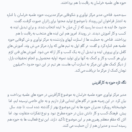
حوزه های علمیه خراسان به رقابت با هم پرداختند.
سیدحمید فتاحی، مدیر مرکز نوآوری و شکوفایی مرکز مدیریت حوزه علمیه خراسان، با اشاره
به انتشار فراخوان این رویداد با موضوع تولید محتوا برای زائران صورت گرفت، گفت:
حدود ۵۰ ایده به دست ما رسید که از آن میان ۱۰ ایده انتخاب شدند و برای تبدیل ایده به
کسب و کار آموزش دیدند. در رویداد امروز هم این ایده های منتخب به رقابت با هم
پرداختند. فتاحی به حمایت ها از استارت آپهای واردشده به مرکز نوآوری و ش کوفایی حوزه
علمیه هم اشاره کرد و گفت: در گام اول به تیم هایی که وارد مرکز می ش وند، آموزش های
کامل برای پرورش ایده و تبدیل آن به یک کسب و کار ارائه می شود. آموزش های فنی لازم
برای هر کسب و کار و کمک به آنها برای تولید نمونه اولیه محصول و انجام تحقیقات بازار،
از دیگر کمک های این مرکز به استارت آپ هاست. هر تیم در این دوره حدود ۲۰میلیون
تومان کمک از مرکز ما دریافت می کند.
نگاه تازه حوزه به کارآفرینی
مدیر مرکز نوآوری حوزه علمیه خراسان به موضوع کارآفرینی در حوزه های علمیه پرداخت و
بیان کرد: در این زمینه هنوز در گام های ابتدایی قرار داریم و به جای خاصی نرسیده ایم، اما
خوشبختانه رویکرد مدیران حوزه ها به این موضوع بهتر از گذشته شده است. تا چند سال
پیش، فرهنگ کسب و کار دانش بنیان در حوزه مطرح نبود و نوع تفکرات متفاوت بود، اما
الان که مقام معظم رهبری هم بر این موضوع تأکید دارند، این نوع فعالیت ها به حوزه هم
رسیده است و مدیران هم از آن حمایت می کنند.