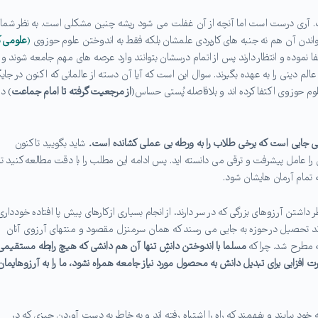
. آری درست است اما آنچه از آن غفلت می شود ریشه چنین مشکلی است. به نظر شما
ندن آن هم نه جنبه های کاربردی علمشان بلکه فقط به اندوختن علوم حوزوی
(
علومی ک
ا نموده و انتظار دارند پس از اتمام درسشان بتوانند وارد عرصه های مهم جامعه شوند و
 دینی را به عهده بگیرند. سوال این است که آیا آن دسته از عالمانی که اکنون در جایگ
وم حوزوی اکتفا کرده اند و بلافاصله پُستی حساس(
از مرجعیت گرفته تا امام جماعت
) در
ت بی جایی است که برخی طلاب را به ورطه بی عملی کشانده است
.
شاید بگویید تا کنون
 آن را عامل پیشرفت و ترقی می دانسته اید. پس ادامه این مطلب را با دقت مطالعه کنید تا
ه تمام آرمان هایشان شود.
طر داشتن آرزوهای بزرگی که در سر دارند، از انجام بسیاری از کارهای پیش پا افتاده خودداری
روند تحصیل در حوزه به جایی می رسند که همان سرمنزل مقصود و منتهای آرزوی آنان
ه مطرح شد. چرا که
مسلما با اندوختن دانشِ تنها آن هم دانشی که هیچ رابطه مستقیمی 
ارت افزایی برای تبدیل دانش به محصول مورد نیاز جامعه همراه نشود، ما را به آرزوهایمان
تا برخی به خود بیایند و بفهمند که راه را اشتباه رفته اند و به خاطر به دست آوردن چیزی که در