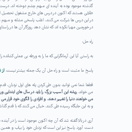
گذشته موجود بوده به آینده ای مبهم چشم دوخته اند. درست مان
طلابی هستند که اکنون در درس های خارج مشغول تحصیل اند. 
در این درس ها شرکت می کنند، اغلب پاسخی مشابه و مبهم می
در خورجین مهیا نکرده اند که نشان دهد روزگار آن ها در راست
راه حل:
به راستی آیا این آرمانگرایی که ما را به ورطه بی عملی کشانده 
پاسخ ما مثبت است و راه حل آن یک جمله بیشتر نیست.
از
ن
قطعا شما نمی توانید بدون طی کردن پله های اول نردبان، قدم بر
می خواند.
ریشه این آسیب بزرگ را باید در سال های ابتدایی ور
می خواهند دنیا را تغییر دهند. و افرادی را الگوی خود قرار می د
و به این جایگاه رسیده طی کنند. خیال می کنند که با قدم گذاش
آری در بالا گفته شد که آن چه اکنون موجود است را در آیند
دست آورد. پاسخ نیز این است که نردبان خود را بیاب و همین ا