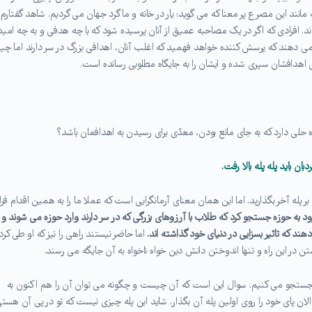
ند این مصرع پر معنا که می گوید: یار در خانه و ما گرد جهان می گردیم. شاهد گفتارم
افرادی که اگر در یک مصاحبه عمیق از آنان پرسیده شود که با چه هدفی و به چه امی
 دهند که پرسش کننده خواهد فهمید که اغلب آنان، اهدافی بزرگ در سر دارند اما چی
ای اهدافشان سپری شده و ایشان را به جایگاه مطلوبی رسانده است.
راه حلی دارد که به جای مانع بودن، معدّی برای رسیدن به اهدافمان باشد؟
ردبان باید پله پله بالا رفت.
 پله آخر بگذارید. اما این همان معنای آرمانگرایی است که عملا ما را به همین اقدام فرا
ود به حوزه جستجو کرد که طلاب با آرزوهای بزرگی که در سر دارند وارد حوزه می شوند و
هند که تاثیر بسزایی در دنیای خود گذاشته اند.
اما حاضر نیستند راهی را نیز که او طی کرد
تن در این راه و تنها اندوختن دانش دین خواه ناخواه به آن جایگه می رسند.
ه جستجو می کنیم. سوال این است که آن چیست و چگونه می توان آن را هم اکنون به
لان پای خود را روی اولین پله آن بگذار. شاید این پله چیزی نیست که تو در پی آن هست