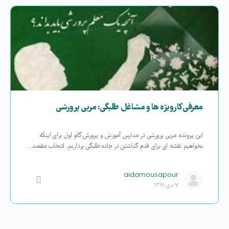
معرفی کارویژه ها و مشاغل طلبگی: مربی پرورشی
این پرونده: مربی پرورشی در مدارس آموزش و پرورش گام اول برای اینکه
بخواهیم نقشه ای برای قدم گذاشتن در جاده طلبگی برداریم، انتخاب مقصد…
aidamousapour
۷ دی ۱۳۹۹