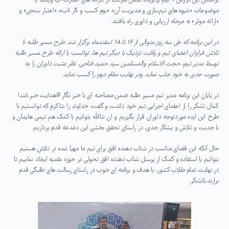
براساس این گزارش ۹ تیم برگزیده ضمن شرکت در کارگاه های استارت آپ ویکند با
موضوعات «شیوه های تیم‌سازی و مدیریت آن»، «بوم کسب و کار ناب»، «اعتبار سنجی» و
«ارائه موثر» به مرحله ارزیابی و داوری راه یافتند.
در این برنامه که طی سه روز متوالی از ۱۶ تا ۱۸ اسفندماه برگزار شد، طرح مسیر طلبه با
تلاش فراوان اعضای تیم و رقابت نزدیک با دیگر تیم ها، توانست با ارائه طرح مسیر طلبه
توسط مدیر تیم، حجت الاسلام والمسلمین سید حمید فتاحی، نظر مثبت داوران را به
صورت جدی به خود جلب نماید ودر نهایت مقام دوم را کسب نماید.
در پایان این برنامه مدیر تیم مسیر طلبه ضمن مصاحبه ای با خبر نگار #هدایت خبر،ابتدا
کمال تشکر را از اعضای اجرایی تیم خود داشت و گفت: خداوند را شاکرم که توانستیم با
طرح این ایده موردتوجه داوران قرار بگیریم و ان شاالله بتوانیم با کمک هم تیمی هایمان و
با جدیت و تلاش و پشکار جدی، در راستای تحقق بخشی این دغدغه قدم برداریم.
حال آنکه این فضای مناسب در شتاب دهنده افق برای تیم ما مهیا شده در تلاش هستیم
بتوانیم با استفاده و کمک از پرسنل شتاب دهنده افق تحولی در حوزه علمیه ایجاد نماییم تا
در نهایت تمام طلاب کشور، با هدف و برنامه ای خوب در راستای رسالت های طلبگی قدم
برارند.باتشکر.