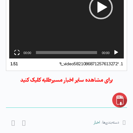
00:00
00:00
1:51
“t_video5821086871257613272”
1.
برای مشاهده سایر اخبار مسیرطلبه کلیک کنید
دسته‌بندی‌ها:
اخبار